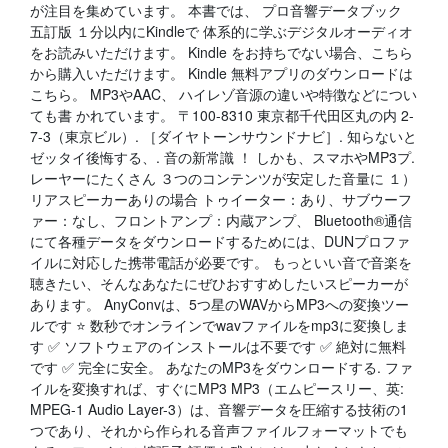
が注目を集めています。 本書では、 プロ音響データブック
五訂版 １分以内にKindleで 体系的に学ぶデジタルオーディオ
をお読みいただけます。 Kindle をお持ちでない場合、こちら
から購入いただけます。 Kindle 無料アプリのダウンロードは
こちら。 MP3やAAC、 ハイレゾ音源の違いや特徴などについ
ても書 かれています。 〒100-8310 東京都千代田区丸の内 2-
7-3（東京ビル）. ［ダイヤトーンサウンドナビ］. 知らないと
ゼッタイ後悔する、. 音の新常識 ！ しかも、スマホやMP3プ.
レーヤーにたくさん ３つのコンテンツが安定した音量に １）
リアスピーカーありの場合 トゥイーター：あり、サブウーフ
ァー：なし、フロントアンプ：内蔵アンプ、 Bluetooth®通信
にて各種データをダウンロードするためには、DUNプロファ
イルに対応した携帯電話が必要です。 もっといい音で音楽を
聴きたい、そんなあなたにぜひおすすめしたいスピーカーが
あります。 AnyConvは、5つ星のWAVからMP3への変換ツー
ルです ⭐ 数秒でオンラインでwavファイルをmp3に変換しま
す ✅ ソフトウェアのインストールは不要です ✅ 絶対に無料
です ✅ 完全に安全。 あなたのMP3をダウンロードする. ファ
イルを変換すれば、すぐにMP3 MP3（エムピースリー、英:
MPEG-1 Audio Layer-3）は、音響データを圧縮する技術の1
つであり、それから作られる音声ファイルフォーマットでも