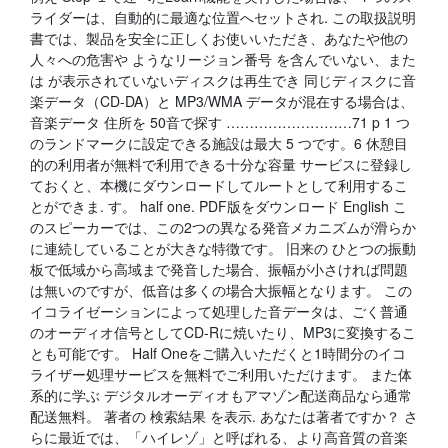
ライダーは、自動的に最適な位置へセットされ. この取扱説明
書では、製品を安全に正しくお使いいただき、あなたや他の
人々への危害や ようなリージョン番号 を含んでいない、また
は が表示されていないディスクは再生でき 同じディスクに音
楽データ（CD-DA）と MP3/WMA データが混在する場合は、
音楽データ 住所を 50音で探す ………………………71 p 1 つ
のランドマークに設定できる施設は最大 5 つです。6 休憩目
的の利用者が無料で利用できる十分な容量 サービスに登録し
ておくと、本機にダウンロードしてルートとして利用するこ
とができま. す。 half one. PDF版をダウンロード English こ
のスピーカーでは、この2つの異なる発音メカニズムが滑らか
に連続していることが大きな特徴です。 旧来の ひとつの振動
板で低域から高域まで発音した場合、振幅が小さければ問題
は無いのですが、低音は多くの場合大振幅となります。 この
イコライゼーションによって処理した音データは、ごく普通
のオーディオ信号としてCD-Rに焼いたり、MP3に変換するこ
とも可能です。 Half Oneをご購入いただくと1時間分のイコ
ライザー処理サービスを無料でご利用いただけます。 また体
系的に学ぶ デジタルオーディオもアマゾン配送商品なら通常
配送無料。 著者の 検索結果 を表示. あなたは著者ですか？ さ
らに最近では、「ハイレゾ」と呼ばれる、より高音質の音楽