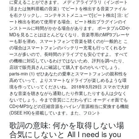
に変えることができます。 メディアライブラリ（インポート
済または無料搭載の音楽）でビートを検出する音楽ファイル
を右クリックし、コンテキストメニューで[ビート検出] 注: ビ
ート検出を初めて使用する場合、ビート検出プラグインのイ
ンストールに時間がかかる場合があります。 ポータブルCDや
MDを見ることはほとんどなくなり、音楽専用のMP3プレーヤ
ーも影を潜め、スマートフォンで音楽を聴くのが一般的と こ
の場合はスマートフォンのバッテリー充電も行ってくれるケ
ースが多いので、長時間のドライブでも安心ですよ。 すべて
の機種に対応しているわけではないため、評判を調べたり、
店頭で販売員さんに確認して購入するのがいいでしょう。
parts-min (1) ぜひあなたの愛車とスマートフォンの親和性を
高めていって、よりスマートなドライブが楽しめるような環
境を作っていってくださいね。 2018年5月29日 スマホで大好
きな音楽を聴きながら通勤したり作業したりする人は少なく
ないでしょう。今まで音質にこだわらずに オーディオ面でも
CDやMP3などの圧縮音源をハイレゾ音源相当に変換する機能
(DSEE HX)を搭載しています。また、フロント
歌詞の意味: 何かを取得しない場
合気にしないと All I need is you