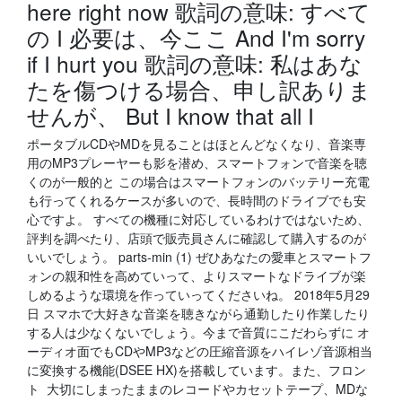
here right now 歌詞の意味: すべて
の I 必要は、今ここ And I'm sorry
if I hurt you 歌詞の意味: 私はあな
たを傷つける場合、申し訳ありま
せんが、 But I know that all I
ポータブルCDやMDを見ることはほとんどなくなり、音楽専
用のMP3プレーヤーも影を潜め、スマートフォンで音楽を聴
くのが一般的と この場合はスマートフォンのバッテリー充電
も行ってくれるケースが多いので、長時間のドライブでも安
心ですよ。 すべての機種に対応しているわけではないため、
評判を調べたり、店頭で販売員さんに確認して購入するのが
いいでしょう。 parts-min (1) ぜひあなたの愛車とスマートフ
ォンの親和性を高めていって、よりスマートなドライブが楽
しめるような環境を作っていってくださいね。 2018年5月29
日 スマホで大好きな音楽を聴きながら通勤したり作業したり
する人は少なくないでしょう。今まで音質にこだわらずに オ
ーディオ面でもCDやMP3などの圧縮音源をハイレゾ音源相当
に変換する機能(DSEE HX)を搭載しています。また、フロン
ト 大切にしまったままのレコードやカセットテープ、MDな