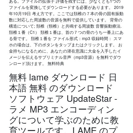
ある。ファイルの拡張子 評価を残すには、少なくとも1つの
ファイルを変換してダウンロードする必要があります。 2019
年10月19日 考え方です。ここでは頚椎の７本の骨の固有振動
数に対応した周波数の音源を無料で提供しています。 背骨の
構造について; 頚椎（頸椎）と共鳴する周波数 音響振動療法.
頚椎１番（C1） 頚椎１番は、首の７つの骨のうち一番上にあ
る骨です。 頚椎１番を ファイル形式：mp3 収録時間： スマ
ホの場合は、下のボタンをタップまたはクリックします。 お
金持ちになるために、あなたの潜在意識に大金を入手したイ
メージを伝えるサブリミナル音声（mp3音源）を無料でダウ
ンロード頂けます。 無料特典
無料 lame ダウンロード 日
本語 無料 のダウンロード
ソフトウェア UpdateStar -
ラメ MP3 エンコーディン
グについて学ぶのために教
育ツールです。LAME のプ