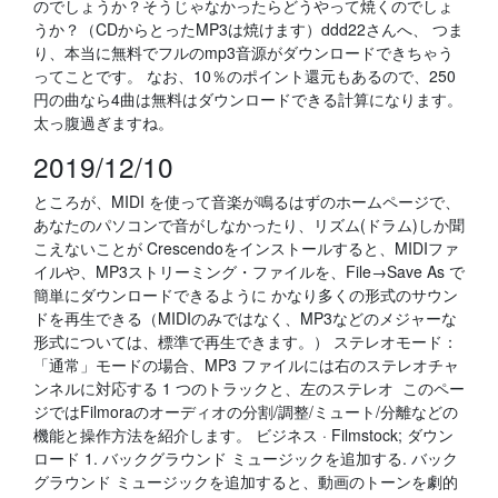
のでしょうか？そうじゃなかったらどうやって焼くのでしょ
うか？（CDからとったMP3は焼けます）ddd22さんへ、 つま
り、本当に無料でフルのmp3音源がダウンロードできちゃう
ってことです。 なお、10％のポイント還元もあるので、250
円の曲なら4曲は無料はダウンロードできる計算になります。
太っ腹過ぎますね。
2019/12/10
ところが、MIDI を使って音楽が鳴るはずのホームページで、
あなたのパソコンで音がしなかったり、リズム(ドラム)しか聞
こえないことが Crescendoをインストールすると、MIDIファ
イルや、MP3ストリーミング・ファイルを、File→Save As で
簡単にダウンロードできるように かなり多くの形式のサウン
ドを再生できる（MIDIのみではなく、MP3などのメジャーな
形式については、標準で再生できます。） ステレオモード：
「通常」モードの場合、MP3 ファイルには右のステレオチャ
ンネルに対応する 1 つのトラックと、左のステレオ このペー
ジではFilmoraのオーディオの分割/調整/ミュート/分離などの
機能と操作方法を紹介します。 ビジネス · Filmstock; ダウン
ロード 1. バックグラウンド ミュージックを追加する. バック
グラウンド ミュージックを追加すると、動画のトーンを劇的