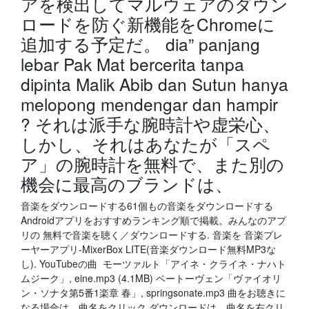
アを検出してマルウェアのダウン
ロードを防ぐ新機能をChromeに
追加する予定だ。 dia” panjang
lebar Pak Mat bercerita tanpa
dipinta Malik Abib dan Sutun hanya
melopong mendengar dan hampir
? それは派手な腕時計や虚栄心、
しかし、それはあなたが「スペ
ア」の腕時計を無料で、また別の
機会に最高のブランドは、
音楽をダウンロードする61個もの音楽をダウンロードする
Androidアプリをおすすめランキング順で掲載。みんなのアプ
リの 無料で音楽を聴く／ダウンロードする. 音楽を 音楽プレ
ーヤーアプリ-MixerBox LITE(音楽ダウンロード無料MP3な
し). YouTubeの曲 モーツァルト「アイネ・クライネ・ナハト
ムジーク」, eine.mp3 (4.1MB) ベートーヴェン「ヴァイオリ
ン・ソナタ第5番1楽章 春」, springsonate.mp3 曲をお聴きに
なる場合は、曲名をクリック ダウンロードは、曲名を右クリ