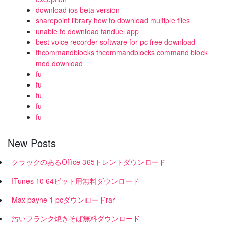
download ios beta version
sharepoint library how to download multiple files
unable to download fanduel app
best voice recorder software for pc free download
thcommandblocks thcommandblocks command block
mod download
fu
fu
fu
fu
fu
New Posts
クラックのあるOffice 365トレントダウンロード
ITunes 10 64ビット用無料ダウンロード
Max payne 1 pcダウンロードrar
汚いフランク焼きそば無料ダウンロード