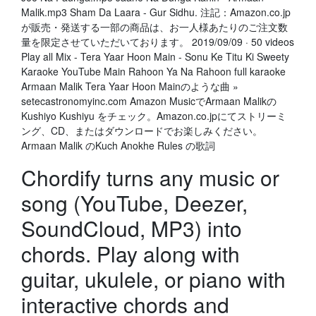
Malik.mp3 Sham Da Laara - Gur Sidhu. 注記：Amazon.co.jp
が販売・発送する一部の商品は、お一人様あたりのご注文数
量を限定させていただいております。 2019/09/09 · 50 videos
Play all Mix - Tera Yaar Hoon Main - Sonu Ke Titu Ki Sweety
Karaoke YouTube Main Rahoon Ya Na Rahoon full karaoke
Armaan Malik Tera Yaar Hoon Mainのような曲 »
setecastronomyinc.com Amazon MusicでArmaan Malikの
Kushiyo Kushiyu をチェック。Amazon.co.jpにてストリーミ
ング、CD、またはダウンロードでお楽しみください。
Armaan Malik のKuch Anokhe Rules の歌詞
Chordify turns any music or
song (YouTube, Deezer,
SoundCloud, MP3) into
chords. Play along with
guitar, ukulele, or piano with
interactive chords and