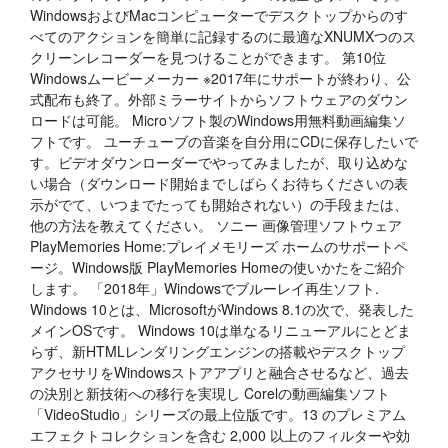
WindowsおよびMacコンピューターでデスクトップからのす
べてのアクションを簡単に記録するのに最適なXNUMXつのス
クリーンレコーダーを見つけることができます。 第10位
Windowsムービーメーカー ※2017年にサポートが終わり、公
式配布も終了。外部ミラーサイトからソフトウェアのダウン
ロードは可能。 Microソフト製のWindows用無料動画編集ソ
フトです。 ユーチューブの音楽を自分用にCDに保存したいで
す。ビデオダウンローダーでやってみましたが、取り込めな
い場合（ダウンロード開始までしばらくお待ちくださいの表
示がでて、いつまでたっても開始されない）の手段または、
他の方法を教えてください。 ソニー 画像管理ソフトウェア
PlayMemories Home:プレイメモリーズ ホームのサポートペ
ージ。Windows版 PlayMemories Homeの使いかたをご紹介
します。 「2018年」Windowsでブルーレイ再生ソフト.
Windows 10とは、MicrosoftがWindows 8.1の次で、発表した
メインOSです。 Windows 10は単なるリニューアルにとどま
らず、新HTMLレンダリングエンジンの搭載やデスクトップ
アクセサリをWindowsストアアプリと融合させるなど、過去
の決別と新技術への移行を実現し Corelの動画編集ソフト
「VideoStudio」シリーズの最上位版です。13 のプレミアム
エフェクトコレクションを含む 2,000 以上のフィルターや効