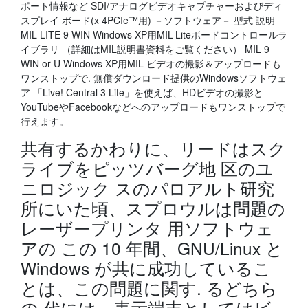
ポート情報など SDI/アナログビデオキャプチャーおよびディ
スプレイ ボード(x 4PCIe™用) －ソフトウェア－ 型式 説明
MIL LITE 9 WIN Windows XP用MIL-Liteボードコントロールラ
イブラリ （詳細はMIL説明書資料をご覧ください） MIL 9
WIN or U Windows XP用MIL ビデオの撮影＆アップロードも
ワンストップで. 無償ダウンロード提供のWindowsソフトウェ
ア 「Live! Central 3 Lite」を使えば、HDビデオの撮影と
YouTubeやFacebookなどへのアップロードもワンストップで
行えます。
共有するかわりに、リードはスク
ライブをピッツバーグ地 区のユ
ニロジック スのパロアルト研究
所にいた頃、スプロウルは問題の
レーザープリンタ 用ソフトウェ
アの この 10 年間、GNU/Linux と
Windows が共に成功しているこ
とは、この問題に関す. るどちら
の 代には、表示端末としてはビ