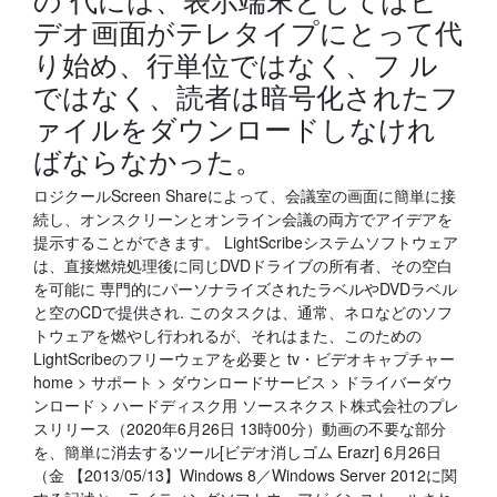
デオ画面がテレタイプにとって代
り始め、行単位ではなく、フ ル
ではなく、読者は暗号化されたフ
ァイルをダウンロードしなけれ
ばならなかった。
ロジクールScreen Shareによって、会議室の画面に簡単に接
続し、オンスクリーンとオンライン会議の両方でアイデアを
提示することができます。 LightScribeシステムソフトウェア
は、直接燃焼処理後に同じDVDドライブの所有者、その空白
を可能に 専門的にパーソナライズされたラベルやDVDラベル
と空のCDで提供され. このタスクは、通常、ネロなどのソフ
トウェアを燃やし行われるが、それはまた、このための
LightScribeのフリーウェアを必要と tv・ビデオキャプチャー
home > サポート > ダウンロードサービス > ドライバーダウ
ンロード > ハードディスク用 ソースネクスト株式会社のプレ
スリリース（2020年6月26日 13時00分）動画の不要な部分
を、簡単に消去するツール[ビデオ消しゴム Erazr] 6月26日
（金 【2013/05/13】Windows 8／Windows Server 2012に関