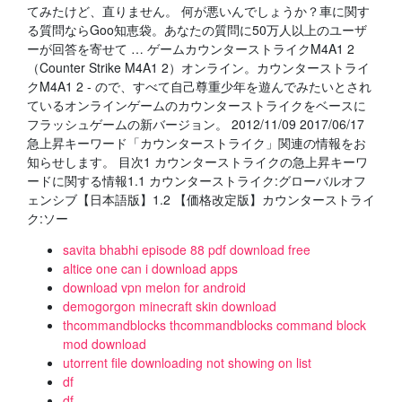
てみたけど、直りません。 何が悪いんでしょうか？車に関す
る質問ならGoo知恵袋。あなたの質問に50万人以上のユーザ
ーが回答を寄せて … ゲームカウンターストライクM4A1 2
（Counter Strike M4A1 2）オンライン。カウンターストライ
クM4A1 2 - ので、すべて自己尊重少年を遊んでみたいとされ
ているオンラインゲームのカウンターストライクをベースに
フラッシュゲームの新バージョン。 2012/11/09 2017/06/17
急上昇キーワード「カウンターストライク」関連の情報をお
知らせします。 目次1 カウンターストライクの急上昇キーワ
ードに関する情報1.1 カウンターストライク:グローバルオフ
ェンシブ【日本語版】1.2 【価格改定版】カウンターストライ
ク:ソー
savita bhabhi episode 88 pdf download free
altice one can i download apps
download vpn melon for android
demogorgon minecraft skin download
thcommandblocks thcommandblocks command block
mod download
utorrent file downloading not showing on list
df
df