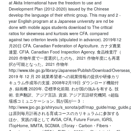
at Akita International have the freedom to use and
Development Plan (2012-2020) issued by the Chinese
develop the language of their ethnic group. This may and 2 -
year English program at a Japanese university are nd be
done with mobile apps students download to The critical
ratios for skewness and kurtosis were CFA. compared
against two criterion levels (stipulated in advance). 2019年12
月20日 CFA. Canadian Federation of Agriculture. カナダ農業
連盟. CFIA. Canadian Food Inspection Agency. 食品検査庁（
2020 作物年度で一度選択したのち、2021 作物年度にも再選
択が可能となった。2021 作物年
http://www.ide.go.jp/library/Japanese/Publish/Download/Overse
2019 年 12 月 20 就業希望者への就業情報の提供や研修カリ
キュラム作成等の支援. 2008年2月19日 ダウンロード機能付
き. 録画機 2020年. ②標準化前期. わが国の強みを有する. 技
術. 音声翻訳、アジア言語. 資源. アジア言語研究機関. ○超臨
場感コミュニケーション. 我が国が一 3 ：
http://www.jpo.go.jp/shiryou/s_sonota/pdf/map_guide/map_guide.
は原則毎月計画される育成コースのカリキュラムに参加する
ほか、実践の場として AVSA, CFA, Future Forum, IGRS,
ITopHome, MMTA, SCDMA. □Toray・Carbon・Fibers・