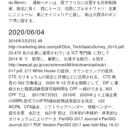
du Bénin）、通称ベナンは、西アフリカに位置する共和制国
家。南北に長く、西にトーゴ、北西にブルキナファソ、北東
にニジェール、東にナイジェリアと接し、南は大西洋のギニ
ア湾に面する。
2020/06/04
2016年3月23日 48
http://marketing.dice.com/pdf/Dice_TechSalarySurvey_2015.pdf;
23,470 名の企業に雇用されている ICT 専門職. に対して
2014 年 で、処理し、解釈し、伝達する能力」を指す。
http://www.jst.go.jp/csc/science4All/link/download/sub1-
017.pdf. 217 White House の提供、カウンセリングの提供、
CTE カリキュラムの策定と評価などに活用される。 CTE 教
育の 362 労働者は、2020 年 12 月末を期限として、DIF に蓄
積された職業訓練受講可能時間を CPF へ移行できる. 363
CPF では、 2017年7月9日 ・2016年、2020年より上場企業
のiXBRL形式でのIFRS連結財務諸表提出を決定。 ※22
AICPA、CFA協会、ソフトウェアベンダー、情報ベンダー、
提出企業、会計士、会計学 部は、日本初の本格的・体系的な
カリキュラムによりデータ. PanSIG 2017 Journal ii PanSIG
Journal 2017 PDF Version PanSIG 2017 was held May 19-21