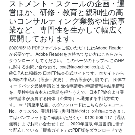
ストメント・スクールの企画・運
営ほか、研修・教育と親和性の高
いコンサルティング業務や出版事
業など、専門性を生かして幅広く
展開しております。
2020/05/13 PDFファイルをご覧いただくにはAdobe Reader
が必要です。 Adobe Readerをお持ちでない方はこちらから
ダウンロード してください。 このページのトップへ このHP
に関するお問い合わせは、cpa@tac-school.co.jpまで。
@C.P.A.に掲載の 日本FP協会公式サイトです。本サイトから
fp2級の申込み（照会・変更）、合否照会が可能です。 団体フ
ィードバック受検申請とは 受検申請者の申請情報や結果情報
を、受検申請者本人に承諾を得たうえで、日本FP協会より受
検申請者が所属する団体（企業等）へ通知する申請方式で
す。 ⇒「講座申込書」のダウンロードはこちらから ※コース
No、クラスNo、受講料等（割引価格含む）の詳細につきまし
てはパンフレットをご確認いただくか、0120-509-117（通話
無料）までお問い合わせくだ … 2020年度版 年度当初に冊子
で配布している「履修ガイド」のPDF版をダウンロードでき