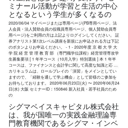
ミナール活動が学習と生活の中心
となるという学生が多くなるの
2020/06/04 マイページまたは専用ページ(PB専用ページ、法
人会員・法人賛助会員の役職員専用ページ、個人賛助会員専
用ページ)をご利用の方は上記よりログインしてください。 証
券アナリスト第1次レベル講座を新規にお申込される方は下記
のボタンよりお申込ください。 - 1 - 2020年度 京 都 大 学 大
学 院 経 営 管 理 教 育 部 （専門職学位課程）経営管理専攻学
生募集要項 [ 1 年半コース（10月入学）特別選抜 ] 本 1 年半
コースは、ファイナンスと会計学に関して高度な知識と応 …
カリキュラムは、ロールプレイの「演習」をメインとしてい
ますので、「経験を通して学ぶ機会」として皆様のご参加を
お待ちしております。 2020年06月23日(火) 〜 2020年06月24
日(水) 大阪 セミナーID：150846 新入社員・若手社員のため
の
シグマベイスキャピタル株式会社
は、我が国唯一の実践金融理論専
門教育機関であるシグマ・インベ