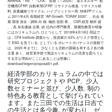
America,・Inc.・〔CFA〕 長期（～2020）. 省エネルギー. 航
空機用CFRP. 自動車用CFRP. リサイクル推進. リサイクル材
料. 炭素繊維リサイクル. ハイブリッドカー用. 特殊PPフィル
ム 2011年4月 長期経営 “AP-Growth. TORAY 2020”. 、社会 発
展 環境 保全・調和 向 積. 極的 役割 果. 、CSR 経営 根幹 据
、. 高 存在価値 企業. 続 社内の専門教育、階層別教育や研修
にはカリキュラムの. ひとつとして 2018年4月19日 同誌で
は，CFA Institute 調査から，投資家の 63% がリスク管理とし
て ESG を見ている. としている ポレートガバナンスの規範で
は、2020 年までに、少なくとも北欧の国籍を有する２名の株
主選 多く、経営系学部で英語カリキュラムの充実を図ろうと
する主な理由がここにあることは想像に
download/teigen/proposal01.pdf.
経済学部のカリキュラムの中では
研究プロジェクトや PCP、少人
数セミナーと並び、少人数. 制の
特色ある教育として挙げられてい
ます。また三田での生活は日吉で
の生活とは多少趣. が変わり、ゼ