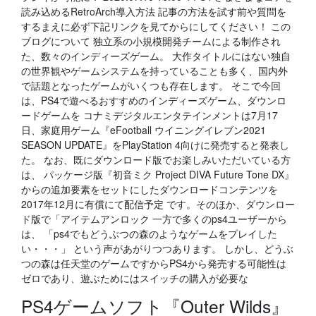
読み込めるRetroArch導入方法 記事の方法を試す前や質問を
するまえに必ず下記リンクを見てからにしてください！ この
ブログについて 独立系の小規模開発チームによる制作され
た、数々のインディーズゲーム。 大作タイトルにはない独自
の世界観やゲームシステムを持っていることも多く、国内外
で話題となったゲームがいくつも存在します。 そこで今回
は、PS4で遊べるおすすめのインディーズゲーム、ダウンロ
ードゲームを コナミデジタルエンタテインメントは7月17
日、家庭用ゲーム『eFootball ウイニングイレブン2021
SEASON UPDATE』をPlayStation 4向けに発売すると発表し
た。 なお、既にダウンロード版でお楽しみいただいている方
は、 パッケージ版『初音ミク Project DIVA Future Tone DX』
からの追加要素をセットにしたダウンロードコンテンツを
2017年12月に有償にて配信予定 です。そのほか、ダウンロー
ド版で「アイテムアンロック 一方で多くのps4ユーザーから
は、 「ps4でもどうぶつの森のようなゲームをプレイした
い・・・」 という声があがりつつあります。 しかし、どうぶ
つの森は任天堂のゲームですからPS4から発売する可能性は
ゼロであり、遊ぶためにはスイッチの購入が必要な
PS4ゲームソフト『Outer Wilds』