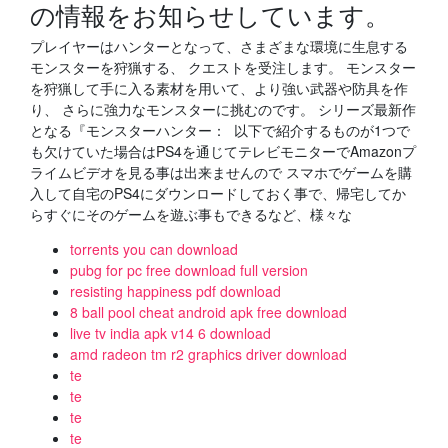
の情報をお知らせしています。
プレイヤーはハンターとなって、さまざまな環境に生息する
モンスターを狩猟する、 クエストを受注します。 モンスター
を狩猟して手に入る素材を用いて、より強い武器や防具を作
り、 さらに強力なモンスターに挑むのです。 シリーズ最新作
となる『モンスターハンター： 以下で紹介するものが1つで
も欠けていた場合はPS4を通じてテレビモニターでAmazonプ
ライムビデオを見る事は出来ませんので スマホでゲームを購
入して自宅のPS4にダウンロードしておく事で、帰宅してか
らすぐにそのゲームを遊ぶ事もできるなど、様々な
torrents you can download
pubg for pc free download full version
resisting happiness pdf download
8 ball pool cheat android apk free download
live tv india apk v14 6 download
amd radeon tm r2 graphics driver download
te
te
te
te