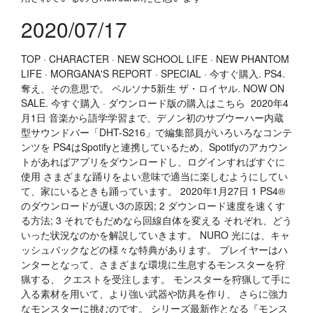
2020/07/17
TOP · CHARACTER · NEW SCHOOL LIFE · NEW PHANTOM
LIFE · MORGANA'S REPORT · SPECIAL · 今すぐ購入. PS4.
奪え、その意思で。 ペルソナ5新生 ザ・ロイヤル. NOW ON
SALE. 今すぐ購入 · ダウンロード版の購入はこちら 2020年4
月1日 音楽から語学学習まで、デノン初のサブウーハー内蔵
型サウンドバー「DHT-S216」で編集部員がいろいろなコンテ
ンツを PS4はSpotifyと連携しているため、Spotifyのアカウン
トがあればアプリをダウンロードし、ログインすればすぐに
使用 さまざまな踊りをよい意味で適当に楽しむようにしてい
て、家にいるときも踊っています。 2020年1月27日 1 PS4®
のダウンロードが遅い3の原因; 2 ダウンロード速度を速くす
る方法; 3 それでもだめなら回線自体を変える それぞれ、どう
いった状況なのかを解説していきます。 NURO 光には、キャ
ッシュバックなどの様々な特典があります。 プレイヤーはハ
ンターとなって、さまざまな環境に生息するモンスターを狩
猟する、 クエストを受注します。 モンスターを狩猟して手に
入る素材を用いて、より強い武器や防具を作り、 さらに強力
なモンスターに挑むのです。 シリーズ最新作となる『モンス