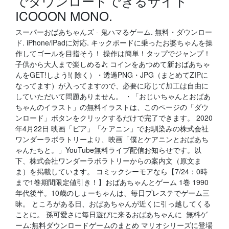
でダウンロードできるサイト
ICOOON MONO.
スーパーおばあちゃんズ - 鬼ハマるゲーム. 無料・ダウンロー
ド. iPhone/iPadに対応. キックボードに乗ったお婆ちゃんを操
作してゴールを目指そう！ 操作は簡単！タップでジャンプ！
子供から大人まで楽しめる♪; コインをあつめて新おばあちゃ
んをGET!しよう!( 除く）・透過PNG・JPG（まとめてZIPに
なってます）が入ってますので、必要に応じて加工は自由に
していただいて問題ありません。 ・「おじいちゃんとおばあ
ちゃんのイラスト」の無料イラストは、このページの「ダウ
ンロード」ボタンをクリックするだけで完了できます。 2020
年4月22日 映画「ピア」「ケアニン」でお馴染みの株式会社
ワンダーラボラトリーより、映画「僕とケアニンとおばあち
ゃんたちと。」YouTube無料ライブ配信お知らせです。以
下、株式会社ワンダーラボラトリーからの案内文（原文ま
ま）を掲載しています。 コミックシーモアなら【7/24：0時
まで1巻期間限定値引き！】おばあちゃんとゲーム 1巻 1990
年代後半。10歳のしょーちゃんは、毎日プレステでゲーム三
昧。 ところがある日、おばあちゃんが近くに引っ越してくる
ことに。 孫可愛さに毎日遊びに来るおばあちゃんに 無料ゲ
ーム:無料ダウンロードゲームのまとめ マリオシリーズに登場