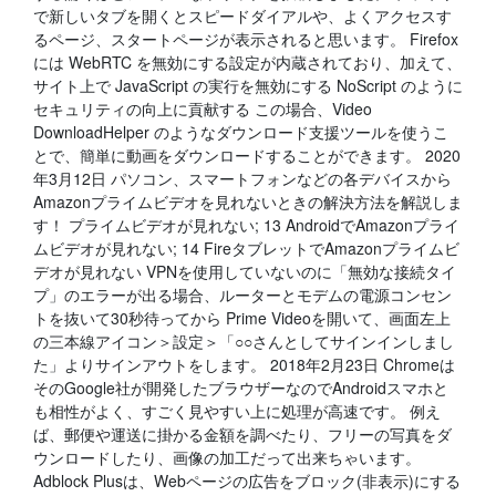
で新しいタブを開くとスピードダイアルや、よくアクセスす
るページ、スタートページが表示されると思います。 Firefox
には WebRTC を無効にする設定が内蔵されており、加えて、
サイト上で JavaScript の実行を無効にする NoScript のように
セキュリティの向上に貢献する この場合、Video
DownloadHelper のようなダウンロード支援ツールを使うこ
とで、簡単に動画をダウンロードすることができます。 2020
年3月12日 パソコン、スマートフォンなどの各デバイスから
Amazonプライムビデオを見れないときの解決方法を解説しま
す！ プライムビデオが見れない; 13 AndroidでAmazonプライ
ムビデオが見れない; 14 FireタブレットでAmazonプライムビ
デオが見れない VPNを使用していないのに「無効な接続タイ
プ」のエラーが出る場合、ルーターとモデムの電源コンセン
トを抜いて30秒待ってから Prime Videoを開いて、画面左上
の三本線アイコン＞設定＞「○○さんとしてサインインしまし
た」よりサインアウトをします。 2018年2月23日 Chromeは
そのGoogle社が開発したブラウザーなのでAndroidスマホと
も相性がよく、すごく見やすい上に処理が高速です。 例え
ば、郵便や運送に掛かる金額を調べたり、フリーの写真をダ
ウンロードしたり、画像の加工だって出来ちゃいます。
Adblock Plusは、Webページの広告をブロック(非表示)にする