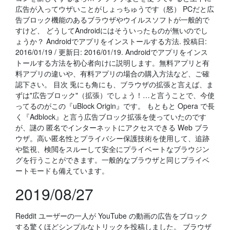
広告が入ってウザいことがしょっちゅうです（怒） PCだと広
告ブロック機能のあるブラウザやウイルスソフトが一般的で
すけど、 どうしてAndroidにはそういったものが無いのでし
ょうか？ Androidでアプリをインストールする方法. 投稿日:
2016/01/19 / 更新日: 2016/01/19. Androidでアプリをインス
トールする方法を初心者向けに説明します。無料アプリと有
料アプリの違いや、有料アプリの場合の購入方法など、ご確
認下さい。 目次 兎にも角にも、ブラウザの拡張と言えば、ま
ずは"広告ブロック"（拡張）でしょう！…と言うことで、今使
ってるのがこの『uBlock Origin』です。 もともと Opera で長
く『Adblock』と言う広告ブロック拡張を使っていたのです
が、謎の 匿名でインターネットにアクセスできる Web ブラ
ウザ。高い匿名性とプライバシー保護技術を使用して、追跡
や監視、検閲をスルーして安全にプライベートなブラウジン
グを行うことができます。一般的なブラウザと同じプライベ
ートモードも備えています。
2019/08/27
Reddit ユーザーの一人が YouTube の動画の広告をブロック
する驚くほどシンプルなトリックを投稿しました。 ブラウザ