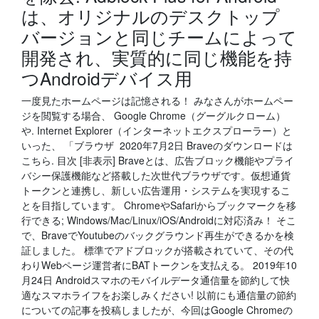
は、オリジナルのデスクトップ
バージョンと同じチームによって
開発され、実質的に同じ機能を持
つAndroidデバイス用
一度見たホームページは記憶される！ みなさんがホームペー
ジを閲覧する場合、 Google Chrome（グーグルクローム）
や. Internet Explorer（インターネットエクスプローラー）と
いった、 「ブラウザ 2020年7月2日 Braveのダウンロードは
こちら. 目次 [非表示] Braveとは、広告ブロック機能やプライ
バシー保護機能など搭載した次世代ブラウザです。仮想通貨
トークンと連携し、新しい広告運用・システムを実現するこ
とを目指しています。 ChromeやSafariからブックマークを移
行できる; Windows/Mac/Linux/iOS/Androidに対応済み！ そこ
で、BraveでYoutubeのバックグラウンド再生ができるかを検
証しました。 標準でアドブロックが搭載されていて、その代
わりWebページ運営者にBATトークンを支払える。 2019年10
月24日 Androidスマホのモバイルデータ通信量を節約して快
適なスマホライフをお楽しみください! 以前にも通信量の節約
についての記事を投稿しましたが、今回はGoogle Chromeの