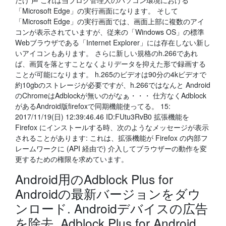
だけ 声 これは当ブログ管理人のパソコン環境における
「Microsoft Edge」の実行画面になります。 そして
「Microsoft Edge」の実行画面では、画面上部に複数のアイ
コンが表示されていますが、従来の「Windows OS」の標準
Webブラウザである「Internet Explorer」には存在しない新し
いアイコンもあります。 さらに新しい規格のh.266であれ
ば、画質を落とすことなくよりデータを抑えた形で録画する
ことが可能になります。 h.265のビデオは90分の4kビデオで
約10gbのストレージが必要ですが、h.266ではなんと Android
のChromeはAdblockが無いのがなぁ・・・ 仕方なくAdblock
があるAndroid版firefoxで同期機能使ってる。 15:
2017/11/19(日) 12:39:46.46 ID:FUtu3RvB0 拡張機能を
Firefox にインストールする時、次のようなメッセージが表示
されることがあります: これは、拡張機能が Firefox の内部フ
レームワークに (API 経由で) 介入してブラウザーの動作を変
更するための権限を求めています。
Android用のAdblock Plus for
Androidの最新バージョンをダウ
ンロード. Androidデバイスの広告
を除去. Adblock Plus for Android