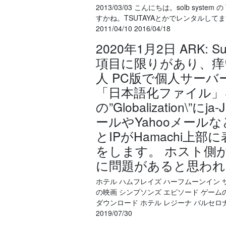
2013/03/03 こんにちは。solb syst
すかね。TSUTAYAとかでレンタルしてま
2011/04/10 2016/04/18
2020年1月2日 ARK: 
項目に限りがあり、痒
人 PC版で個人サー
「日本語化ファイル」
の”Globalization\
ールやYahooメール
とIPがHamachi
をします。 ホスト側
に問題があると思われま
ホテル ハムフレイズ ハーフムーンイン サ
の映画 シンプソンズ エピソード ゲーム
ダウンロード ホテル レジーナ バルセロナ朝食 ビデ
2019/07/30