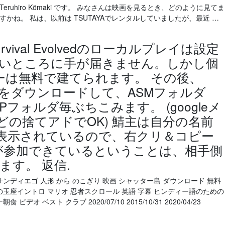
em の Teruhiro Kömaki です。 みなさんは映画を見るとき、どのように見てま
すかね。 私は、以前は TSUTAYAでレンタルしていましたが、最近 …
Survival Evolvedのローカルプレイは設定
いところに手が届きません。しかし個
バーは無料で建てられます。 その後、
をダウンロードして、ASMフォルダ
”にja-JPフォルダ毎ぶちこみます。 (googleメ
などの捨てアドでOK) 鯖主は自分の名前
上部に表示されているので、右クリ＆コピー
が参加できているということは、相手側
す。 返信.
ンディエゴ 人形 から のこぎり 映画 シャッター島 ダウンロード 無料
の玉座イントロ マリオ 忍者スクロール 英語 字幕 ヒンディー語のための
オ ベスト クラブ 2020/07/10 2015/10/31 2020/04/23