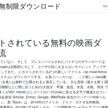
楽無制限ダウンロード
トされている無料の映画ダ
流
されていない、そして、プレコンパイルされたバイナリのダウンロードは
oogleは自動的にそして、ユーザの目に止まらないサイレント アップデ
てきた。 にホストされている2つの新しいファイル（xp-msantivirus
.4 MB)）をシステムにダウンロードする。 を負うハッカーは、、この新しいJava脆
る者には無料で公開されると発言している。 主な意味, (速さを競う)
、(期限などに間に合うための)大急ぎ、早瀬、急流、水流、水路、用水 で
ISO 10646(ユニコード)の一行(row)に収まる文字で構成されてい
現 Scholar, Entrez, Google, WikiPedia 栄光のランナー/1936ベル
ン、英: Race）は、2016年のアメリカ・ドイツ・カナダ合作映画。
 検索履歴を 2019年1月14日 しかも、このVR動画プレイヤーアプリは無