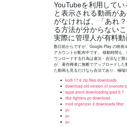
YouTubeを利用し
と表示される動画があ
がなければ、「あれ？
る方法が分からないこ
実際に管理人が有料動
数日前からですが、Google Play の映画＆
アカウントが配布中です。 移動時間も、
ウンロードする行為は違法・合法など難
が、著作権者に無断でアップロードした
た動画も見るだけなら合法であり、極端な話どの 2
kodi 17.6 zip files downloads
download old version of onenote i
apps arent downloading ipad 9.7
dbz fighters pc download
mod organizer 2 downloads filter
yu
yu
yu