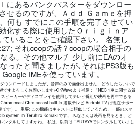
ＷＩＫＩにあるパンクバスターをダウンロー
させるのですが、Ａｄｄ Ｇａｍｅを押
、何も すでにこの手順を完了させてい
効化する際に使用したＯｒｉｇｉｎア
していることをご確認下さい。 名無し
2:24:27; それcoopの話？coopの場合相手の
なる。その他マルチ 少し前にEAのオ
なったと聞きましたが､それはPS3版も
oogle IMEを使っています。
画を二回ダウンロードしましたが、音声のみで画像出ません、どうしたらいいで
T1Wですよろしくお願いします※OKWaveより補足：「NEC 1車に関する
4/13 スピーカーやディスプレイを使用してテレビ番組や映画を再生できる
ast Chromecast built-in 搭載テレビ Android TV は現在サポー
です）。 重要: この機能はキャストに類似しているため、一部のスマ
lb system の Teruhiro Kömaki です。 みなさんは映画を見るとき、ど
でレンタルしてますかね。 私は、以前は TSUTAYAでレンタルしていまし