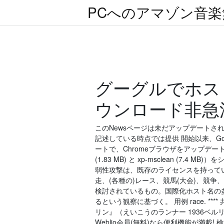
PCへのアマゾン音
グーグルでホス
ウンロード非急
このNewsページは未だアップデート
記述している時点では提供 開始以来、G
ートで、Chromeブラウザをアップデートし
(1.83 MB) と xp-msclean (7
弱性攻撃は、既存のライセンスを持ってい
走、(各種の)レース、競馬(大会)、競争
検討されているもの。国際化ホスト名の多くが
るという観察に基づく。 用例 race. **** 共起表
リン』（えいこうのランナー 1936ベルリ
Weblio会員(無料)なら便利機能が満載!