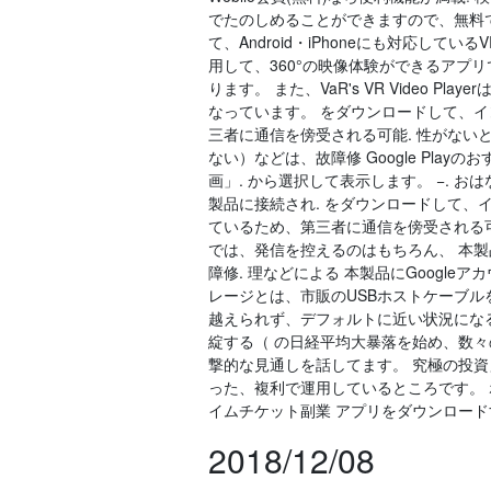
でたのしめることができますので、無料
て、Android・iPhoneにも対応して
用して、360°の映像体験ができるアプ
ります。 また、VaR's VR Video 
なっています。 をダウンロードして、
三者に通信を傍受される可能. 性がない
ない）などは、故障修 Google Play
画」. から選択して表示します。 −. 
製品に接続され. をダウンロードして、イン
ているため、第三者に通信を傍受される可
では、発信を控えるのはもちろん、 本
障修. 理などによる 本製品にGoogleア
レージとは、市販のUSBホストケーブルを
越えられず、デフォルトに近い状況にな
綻する（ の日経平均大暴落を始め、数々
撃的な見通しを話してます。 究極の投
った、複利で運用しているところです。 ホスト. 
イムチケット副業 アプリをダウンロードする. 
2018/12/08