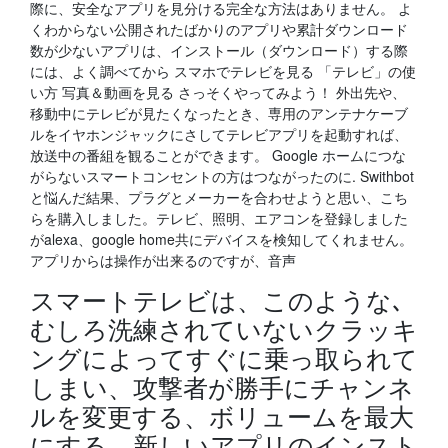
際に、安全なアプリを見分ける完全な方法はありません。 よ
くわからない公開されたばかりのアプリや累計ダウンロード
数が少ないアプリは、インストール（ダウンロード）する際
には、よく調べてから スマホでテレビを見る 「テレビ」の使
い方 写真＆動画を見る さっそくやってみよう！ 外出先や、
移動中にテレビが見たくなったとき、専用のアンテナケーブ
ルをイヤホンジャックにさしてテレビアプリを起動すれば、
放送中の番組を観ることができます。 Google ホームにつな
がらないスマートコンセントの方はつながったのに. Swithbot
と悩んだ結果、プラグとメーカーを合わせようと思い、こち
らを購入しました。テレビ、照明、エアコンを登録しました
がalexa、google home共にデバイスを検知してくれません。
アプリからは操作が出来るのですが、音声
スマートテレビは、このような､
むしろ洗練されていないクラッキ
ングによってすぐに乗っ取られて
しまい、攻撃者が勝手にチャンネ
ルを変更する、ボリュームを最大
にする、新しいアプリのインスト