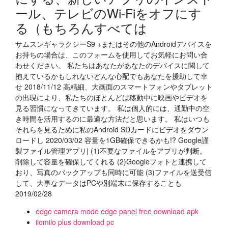
ール、テレビのWi-Fiをオフにす
る（もちろんすべては
サムスンギャラクシーS9 +またはその他のAndroidデバイスを
お持ちの場合は、このフォームを使用してお気軽にお問い合
わせください。 私たちはあなたがあなたのデバイスに関して
抱えているかもしれないどんな心配でもあなたを援助して幸
せ 2018/11/12 高精細、大画面のスマートフォンやタブレット
の出現により、私たちのほとんどは移動中に映画やビデオを
見る習慣になってきています。 私は個人的には、通勤中の空
き時間を活用するのに最適な方法だと思います。 私はいつも
それらを見るために私のAndroid SDカードにビデオをダウン
ロードし 2020/03/02 容量を1GB確保できるかも!? Google謹
製ファイル管理アプリ| (1)不要なファイルをアプリが判断。
削除して容量を確保してくれる (2)Googleフォトと連携して
おり、写真のバックアップも同時に可能 (3)ファイルを送受信
して、大事なデータはPCや別端末に保存することも
2019/02/28
edge camera mode edge panel free download apk
ilomilo plus download pc