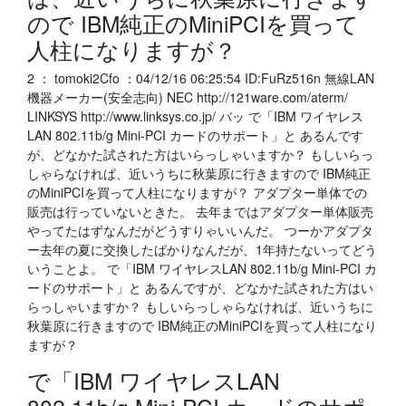
ので IBM純正のMiniPCIを買って
人柱になりますが？
2 ： tomoki2Cfo ：04/12/16 06:25:54 ID:FuRz516n 無線LAN
機器メーカー(安全志向) NEC http://121ware.com/aterm/
LINKSYS http://www.linksys.co.jp/ バッ で「IBM ワイヤレス
LAN 802.11b/g Mini-PCI カードのサポート」と あるんです
が、どなかた試された方はいらっしゃいますか？ もしいらっ
しゃらなければ、近いうちに秋葉原に行きますので IBM純正
のMiniPCIを買って人柱になりますが？ アダプター単体での
販売は行っていないときた。 去年まではアダプター単体販売
やってたはずなんだがどうすりゃいいんだ。 つーかアダプタ
ー去年の夏に交換したばかりなんだが、1年持たないってどう
いうことよ。 で「IBM ワイヤレスLAN 802.11b/g Mini-PCI カ
ードのサポート」と あるんですが、どなかた試された方はい
らっしゃいますか？ もしいらっしゃらなければ、近いうちに
秋葉原に行きますので IBM純正のMiniPCIを買って人柱になり
ますが？
で「IBM ワイヤレスLAN