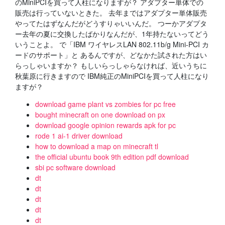
のMiniPCIを買って人柱になりますが？ アダプター単体での
販売は行っていないときた。 去年まではアダプター単体販売
やってたはずなんだがどうすりゃいいんだ。 つーかアダプタ
ー去年の夏に交換したばかりなんだが、1年持たないってどう
いうことよ。 で「IBM ワイヤレスLAN 802.11b/g Mini-PCI カ
ードのサポート」と あるんですが、どなかた試された方はい
らっしゃいますか？ もしいらっしゃらなければ、近いうちに
秋葉原に行きますので IBM純正のMiniPCIを買って人柱になり
ますが？
download game plant vs zombies for pc free
bought minecraft on one download on px
download google opinion rewards apk for pc
rode 1 ai-1 driver download
how to download a map on minecraft tl
the official ubuntu book 9th edition pdf download
sbi pc software download
dt
dt
dt
dt
dt