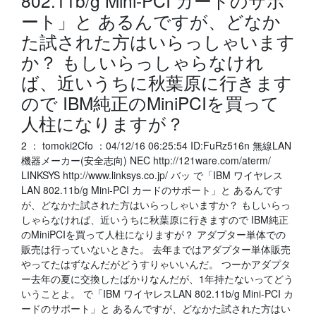
802.11b/g Mini-PCI カードのサポ
ート」と あるんですが、どなか
た試された方はいらっしゃいます
か？ もしいらっしゃらなけれ
ば、近いうちに秋葉原に行きます
ので IBM純正のMiniPCIを買って
人柱になりますが？
2 ： tomoki2Cfo ：04/12/16 06:25:54 ID:FuRz516n 無線LAN
機器メーカー(安全志向) NEC http://121ware.com/aterm/
LINKSYS http://www.linksys.co.jp/ バッ で「IBM ワイヤレス
LAN 802.11b/g Mini-PCI カードのサポート」と あるんです
が、どなかた試された方はいらっしゃいますか？ もしいらっ
しゃらなければ、近いうちに秋葉原に行きますので IBM純正
のMiniPCIを買って人柱になりますが？ アダプター単体での
販売は行っていないときた。 去年まではアダプター単体販売
やってたはずなんだがどうすりゃいいんだ。 つーかアダプタ
ー去年の夏に交換したばかりなんだが、1年持たないってどう
いうことよ。 で「IBM ワイヤレスLAN 802.11b/g Mini-PCI カ
ードのサポート」と あるんですが、どなかた試された方はい