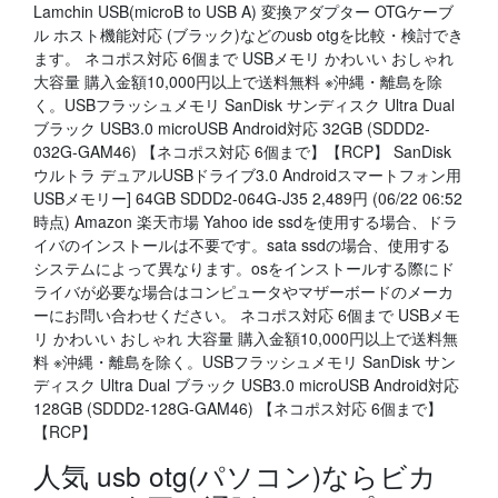
Lamchin USB(microB to USB A) 変換アダプター OTGケーブ
ル ホスト機能対応 (ブラック)などのusb otgを比較・検討でき
ます。 ネコポス対応 6個まで USBメモリ かわいい おしゃれ
大容量 購入金額10,000円以上で送料無料 ※沖縄・離島を除
く。USBフラッシュメモリ SanDisk サンディスク Ultra Dual
ブラック USB3.0 microUSB Android対応 32GB (SDDD2-
032G-GAM46) 【ネコポス対応 6個まで】【RCP】 SanDisk
ウルトラ デュアルUSBドライブ3.0 Androidスマートフォン用
USBメモリー] 64GB SDDD2-064G-J35 2,489円 (06/22 06:52
時点) Amazon 楽天市場 Yahoo ide ssdを使用する場合、ドラ
イバのインストールは不要です。sata ssdの場合、使用する
システムによって異なります。osをインストールする際にド
ライバが必要な場合はコンピュータやマザーボードのメーカ
ーにお問い合わせください。 ネコポス対応 6個まで USBメモ
リ かわいい おしゃれ 大容量 購入金額10,000円以上で送料無
料 ※沖縄・離島を除く。USBフラッシュメモリ SanDisk サン
ディスク Ultra Dual ブラック USB3.0 microUSB Android対応
128GB (SDDD2-128G-GAM46) 【ネコポス対応 6個まで】
【RCP】
人気 usb otg(パソコン)ならビカ