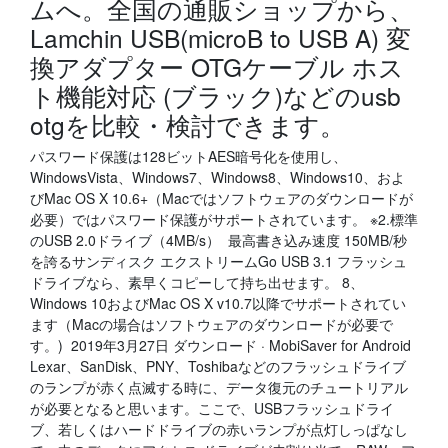
ムへ。全国の通販ショップから、
Lamchin USB(microB to USB A) 変
換アダプター OTGケーブル ホス
ト機能対応 (ブラック)などのusb
otgを比較・検討できます。
パスワード保護は128ビットAES暗号化を使用し、
WindowsVista、Windows7、Windows8、Windows10、およ
びMac OS X 10.6+（Macではソフトウェアのダウンロードが
必要）ではパスワード保護がサポートされています。 ※2.標準
のUSB 2.0ドライブ（4MB/s） 最高書き込み速度 150MB/秒
を誇るサンディスク エクストリームGo USB 3.1 フラッシュ
ドライブなら、素早くコピーして持ち出せます。 8、
Windows 10およびMac OS X v10.7以降でサポートされてい
ます（Macの場合はソフトウェアのダウンロードが必要で
す。) 2019年3月27日 ダウンロード · MobiSaver for Android
Lexar、SanDisk、PNY、Toshibaなどのフラッシュドライブ
のランプが赤く点滅する時に、データ復元のチュートリアル
が必要となると思います。ここで、USBフラッシュドライ
ブ、若しくはハードドライブの赤いランプが点灯しっぱなし