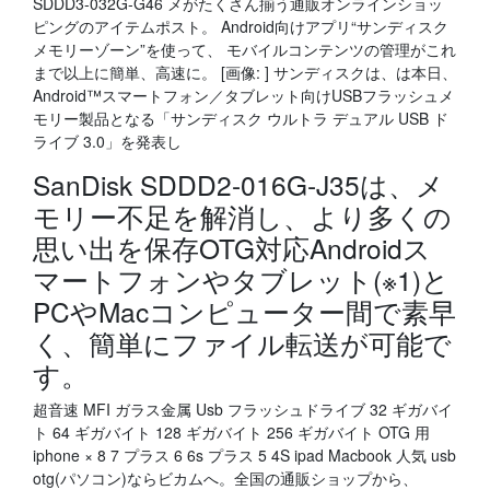
SDDD3-032G-G46 メがたくさん揃う通販オンラインショッ
ピングのアイテムポスト。 Android向けアプリ“サンディスク
メモリーゾーン”を使って、 モバイルコンテンツの管理がこれ
まで以上に簡単、高速に。 [画像: ] サンディスクは、は本日、
Android™スマートフォン／タブレット向けUSBフラッシュメ
モリー製品となる「サンディスク ウルトラ デュアル USB ド
ライブ 3.0」を発表し
SanDisk SDDD2-016G-J35は、メ
モリー不足を解消し、より多くの
思い出を保存OTG対応Androidス
マートフォンやタブレット(※1)と
PCやMacコンピューター間で素早
く、簡単にファイル転送が可能で
す。
超音速 MFI ガラス金属 Usb フラッシュドライブ 32 ギガバイ
ト 64 ギガバイト 128 ギガバイト 256 ギガバイト OTG 用
iphone × 8 7 プラス 6 6s プラス 5 4S ipad Macbook 人気 usb
otg(パソコン)ならビカムへ。全国の通販ショップから、