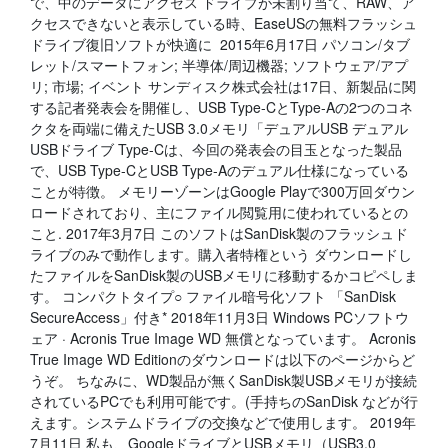
で、中のデータにアクセス ドライブが未割り当て、RAW、ア
クセスできないと表示している時、EaseUSの無料フラッシュ
ドライブ復旧ソフトが快適に 2015年6月17日 パソコン/タブ
レット/スマートフォン; 半導体/周辺機器; ソフトウェア/アプ
リ; 市場; イベント サンディスク株式会社は17日、新製品に関
する記者発表会を開催し、USB Type-CとType-Aの2つのコネ
クタを両端に備えたUSB 3.0メモリ「デュアルUSB デュアル
USBドライブ Type-Cは、今回の発表会の目玉となった製品
で、USB Type-CとUSB Type-Aのデュアル仕様になっている
ことが特徴。 メモリーゾーンはGoogle Playで300万回ダウン
ロードされており、主にファイル閲覧用に使われているとの
こと. 2017年3月7日 このソフトはSanDisk製のフラッシュド
ライブのみで動作します。購入者特権という ダウンロードし
たファイルをSanDisk製のUSBメモリに移動するかコピペしま
す。 コンパクトタイプ○ ファイル暗号化ソフト 「SanDisk
SecureAccess」付き* 2018年11月3日 Windows PCソフトウ
ェア · Acronis True Image WD 無償となっています。 Acronis
True Image WD Editionのダウンロードは以下のページからど
うぞ。 ちなみに、WD製品が無くSanDisk製USBメモリが接続
されているPCでも利用可能です。(手持ちのSanDisk などが行
えます。システムドライブの交換などで使用します。 2019年
7月11日 私も、GoogleドライブとUSBメモリ（USB3.0、