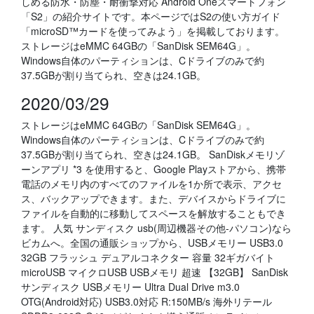
しめる防水・防塵・耐衝撃対応 Android Oneスマートフォン
「S2」の紹介サイトです。本ページではS2の使い方ガイド
「microSD™カードを使ってみよう」を掲載しております。
ストレージはeMMC 64GBの「SanDisk SEM64G」。
Windows自体のパーティションは、Cドライブのみで約
37.5GBが割り当てられ、空きは24.1GB。
2020/03/29
ストレージはeMMC 64GBの「SanDisk SEM64G」。
Windows自体のパーティションは、Cドライブのみで約
37.5GBが割り当てられ、空きは24.1GB。 SanDiskメモリゾ
ーンアプリ *3 を使用すると、Google Playストアから、携帯
電話のメモリ内のすべてのファイルを1か所で表示、アクセ
ス、バックアップできます。また、デバイスからドライブに
ファイルを自動的に移動してスペースを解放することもでき
ます。 人気 サンディスク usb(周辺機器その他-パソコン)なら
ビカムへ。全国の通販ショップから、USBメモリー USB3.0
32GB フラッシュ デュアルコネクター 容量 32ギガバイト
microUSB マイクロUSB USBメモリ 超速 【32GB】 SanDisk
サンディスク USBメモリー Ultra Dual Drive m3.0
OTG(Android対応) USB3.0対応 R:150MB/s 海外リテール