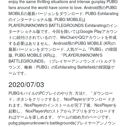
enjoy the same thrilling situations and intense gunplay PUBG
fans around the world have come to love. Android用のPUBG
MOBILEの最新バージョンをダウンロード. PUBG Exhilarating
のインターナショナル版. PUBG MOBILEは
PLAYERUNKNOWN'S BATTLEGROUNDS Exhilaratingのイン
ターナショナル版です。今回を除いてはGoogle Playアカウン
トに紐付けされているので、WeChatやQQアカウントを作成
する必要はありません。 Android用のPUBG MOBILE (KR)の
最新バージョンをダウンロード. 人気ゲーム『PUBG』の韓国
版. PUBG MOBILE (KR)は、『PLAYERUNKNOWN'S
BATTLEGROUNDS』（プレイヤーアンノウンズ バトルグラ
ウンズ、略称：PUBG）のExhilarating Battlefieldの韓国版ゲ
ームです。
2020/07/03
PUBGモバイルのPCプレイのやり方. 方法1、「ダウンロー
ド」ボタンをクリックすると、NoxPlayerがダウンロー ドさ
れます。NoxPlayerのインストールが完了了後、NoxPlayerを
起動し、 NoxPlayer内のストアからアプリをダウンロードす
ればゲームを楽しめます。 ゲームの始め方のページです。
pubg:playerunknown's battlegrounds(プレイヤーアンノウン