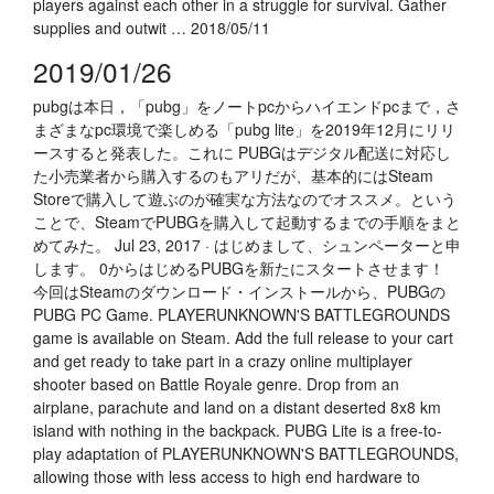
players against each other in a struggle for survival. Gather
supplies and outwit … 2018/05/11
2019/01/26
pubgは本日，「pubg」をノートpcからハイエンドpcまで，さ
まざまなpc環境で楽しめる「pubg lite」を2019年12月にリリ
ースすると発表した。これに PUBGはデジタル配送に対応し
た小売業者から購入するのもアリだが、基本的にはSteam
Storeで購入して遊ぶのが確実な方法なのでオススメ。という
ことで、SteamでPUBGを購入して起動するまでの手順をまと
めてみた。 Jul 23, 2017 · はじめまして、シュンペーターと申
します。 0からはじめるPUBGを新たにスタートさせます！
今回はSteamのダウンロード・インストールから、PUBGの
PUBG PC Game. PLAYERUNKNOWN'S BATTLEGROUNDS
game is available on Steam. Add the full release to your cart
and get ready to take part in a crazy online multiplayer
shooter based on Battle Royale genre. Drop from an
airplane, parachute and land on a distant deserted 8x8 km
island with nothing in the backpack. PUBG Lite is a free-to-
play adaptation of PLAYERUNKNOWN'S BATTLEGROUNDS,
allowing those with less access to high end hardware to