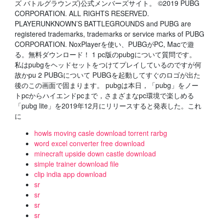
ズ バトルグラウンズ)公式メンバーズサイト。 ©2019 PUBG
CORPORATION. ALL RIGHTS RESERVED.
PLAYERUNKNOWN’S BATTLEGROUNDS and PUBG are
registered trademarks, trademarks or service marks of PUBG
CORPORATION. NoxPlayerを使い、PUBGがPC, Macで遊
る。無料ダウンロード！ 1 pc版のpubgについて質問です。
私はpubgをヘッドセットをつけてプレイしているのですが何
故かpu 2 PUBGについて PUBGを起動してすぐのロゴが出た
後のこの画面で固まります。 pubgは本日，「pubg」をノー
トpcからハイエンドpcまで，さまざまなpc環境で楽しめる
「pubg lite」を2019年12月にリリースすると発表した。これ
に
howls moving casle download torrent rarbg
word excel converter free download
minecraft upside down castle download
simple trainer download file
clip india app download
sr
sr
sr
sr