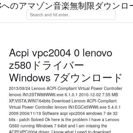
Cへのアマゾン音楽無制限ダウンロ
Acpi vpc2004 0 lenovo
z580ドライバー
Windows 7ダウンロード
2013/09/24 Lenovo ACPI-Compliant Virtual Power Controller
lenovo IN12STW88WW6.exe 6.1.0.1 2010-12-02 7.55 MB
XP,VISTA,WIN7/64bits Download Lenovo ACPI-Compliant
Virtual Power Controller lenovo IN1EGC45WW6.exe 5.4.0.1
2009 2004/11/19 Software acpi vpc2004 windows 7 de 32
bits - patch Solved Ok here is the problem I have a Lenovo
G560 running Windows 7 64bit and I am missing the
ACPI\VPC2004 driver, I know what I need to download