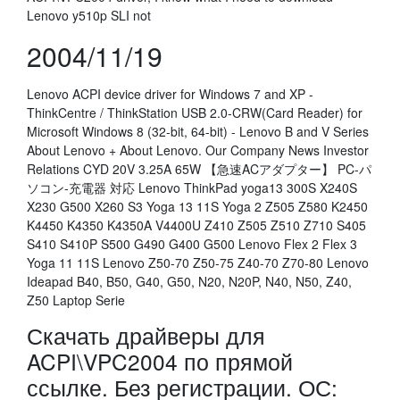
Lenovo y510p SLI not
2004/11/19
Lenovo ACPI device driver for Windows 7 and XP -
ThinkCentre / ThinkStation USB 2.0-CRW(Card Reader) for
Microsoft Windows 8 (32-bit, 64-bit) - Lenovo B and V Series
About Lenovo + About Lenovo. Our Company News Investor
Relations CYD 20V 3.25A 65W 【急速ACアダプター】 PC-パ
ソコン-充電器 対応 Lenovo ThinkPad yoga13 300S X240S
X230 G500 X260 S3 Yoga 13 11S Yoga 2 Z505 Z580 K2450
K4450 K4350 K4350A V4400U Z410 Z505 Z510 Z710 S405
S410 S410P S500 G490 G400 G500 Lenovo Flex 2 Flex 3
Yoga 11 11S Lenovo Z50-70 Z50-75 Z40-70 Z70-80 Lenovo
Ideapad B40, B50, G40, G50, N20, N20P, N40, N50, Z40,
Z50 Laptop Serie
Скачать драйверы для
ACPI\VPC2004 по прямой
ссылке. Без регистрации. ОС: