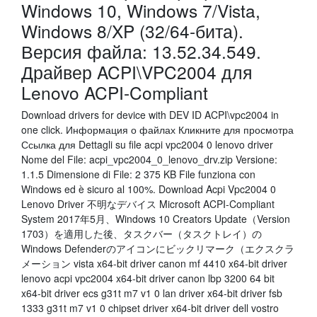
Windows 10, Windows 7/Vista,
Windows 8/XP (32/64-бита).
Версия файла: 13.52.34.549.
Драйвер ACPI\VPC2004 для
Lenovo ACPI-Compliant
Download drivers for device with DEV ID ACPI\vpc2004 in
one click. Информация о файлах Кликните для просмотра
Ссылка для Dettagli su file acpi vpc2004 0 lenovo driver
Nome del File: acpi_vpc2004_0_lenovo_drv.zip Versione:
1.1.5 Dimensione di File: 2 375 KB File funziona con
Windows ed è sicuro al 100%. Download Acpi Vpc2004 0
Lenovo Driver 不明なデバイス Microsoft ACPI-Compliant
System 2017年5月、Windows 10 Creators Update（Version
1703）を適用した後、タスクバー（タスクトレイ）の
Windows Defenderのアイコンにビックリマーク（エクスクラ
メーション vista x64-bit driver canon mf 4410 x64-bit driver
lenovo acpi vpc2004 x64-bit driver canon lbp 3200 64 bit
x64-bit driver ecs g31t m7 v1 0 lan driver x64-bit driver fsb
1333 g31t m7 v1 0 chipset driver x64-bit driver dell vostro