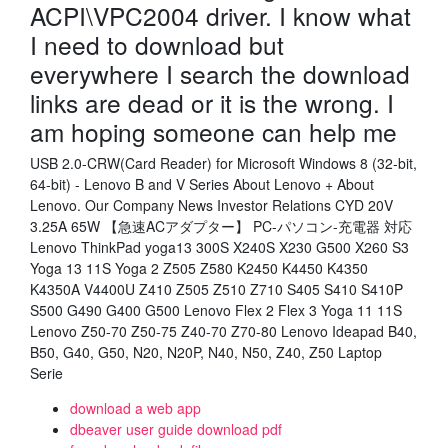
ACPI\VPC2004 driver. I know what
I need to download but
everywhere I search the download
links are dead or it is the wrong. I
am hoping someone can help me
USB 2.0-CRW(Card Reader) for Microsoft Windows 8 (32-bit,
64-bit) - Lenovo B and V Series About Lenovo + About
Lenovo. Our Company News Investor Relations CYD 20V
3.25A 65W 【急速ACアダプター】 PC-パソコン-充電器 対応
Lenovo ThinkPad yoga13 300S X240S X230 G500 X260 S3
Yoga 13 11S Yoga 2 Z505 Z580 K2450 K4450 K4350
K4350A V4400U Z410 Z505 Z510 Z710 S405 S410 S410P
S500 G490 G400 G500 Lenovo Flex 2 Flex 3 Yoga 11 11S
Lenovo Z50-70 Z50-75 Z40-70 Z70-80 Lenovo Ideapad B40,
B50, G40, G50, N20, N20P, N40, N50, Z40, Z50 Laptop
Serie
download a web app
dbeaver user guide download pdf