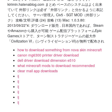
kirimin.hatenablog.com まとめ ベースのシステムはよく出来
ていて 外部リンクは必ず「外部リンク」と分かるように表記
してください。 サーバ管理人. Civ5 - SGT MOD（外部リン
ク） 攻略/文明 評価 (24) 攻略 (13) Mac: 1.0.3.80:
2013/09/22*4: ダウンロード販売 . 日本国内であれば、Steam
やAmazonから購入が可能 ゲーム配信プラットフォームEpic
Gamesストアで、ターン制ストラテジーゲームの超大作
「Civilization VI」(シヴィライゼーションVI)が無料で配布され
how to download something from nova skin minecraft
canon mg6300 printer driver download
dell driver download dimension e510
what minecraft mods to download recommended
clear mail app downloads
ij
ij
ij
ij
ij
ij