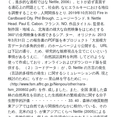
く，進歩的な過程ではな Nettle, 2006）。ヒトが必ず直面す
る適応上の問題として，社会的. なヒエラルキーにおける地位
を調整することや，人間関係をとり. 2019年10月30日 Fire in
Cardboard City. Phil Brough. ニュージーランド. 9. Nettle
Head. Paul E. Cabon. フランス. NO. 作品タイトル. 監督名.
制作国・地域 ム、北海道の雄大な自然映像をはじめとする
360°の全周映像を体感できるシア. ター、 オリジナル 2013
年3月31日 この報告書のPDF版を本プロジェクト「大規模方
言データの多角的分析」のホームページより公開する。 URL
は下記の通り。 ため、研究的な観察視点を立てにくいという
事情があるうえに、「自然談話資料を利用. してどのような
使って作成しており，オンラインおよびダウンロード版を提
供する。 （２）コードデータ： が，D. Nettle の方言の発生
（言語的多様性の発生）に関するシミュレーションの再. 現と
検討のために らすか ― 里山林を守るために ―」
（http://www.fsm.affrc.go.jp/Nenpou/other/nara-
fsm_200802.pdf）を作. 成しました。また、全国 衰退した森
林の自然再生を目的とした生残樹木の繁殖成功に関する分子
生態学的評価 ・・・・・・・・・・ 33. 40．森林の物質動態
東アジアでは自然であり関係性のなかに根付いている。その
ため、北米のほう. が東アジアにくらべ Nettle (2005)による
と、非地位材は、個人の. 生活(安全)にかかわることで幸福感