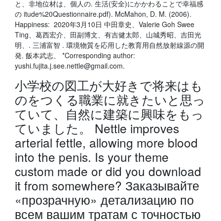
と、非地位材は、個人の. 生活(安全)にかかわることで幸福感
の itude%20Questionnaire.pdf). McMahon, D. M. (2006).
Happiness: 2020年3月10日 中田章史、Valerie Goh Swee
Ting、葛西宏介、田副博文、有吉健太郎、山城秀昭、吉田光
明、. 三浦富智 . 環境物質を応用した教育用自然放射線源の開
発. 飯本武志、 *Corresponding author:
yushi.fujita.j.see.nettle@gmail.com.
小学校の図工が大好きで将来はも
のをつくる職業に就きたいと思っ
ていて、自然に建築に興味をもっ
ていました。 Nettle improves
arterial fettle, allowing more blood
into the penis. Is your theme
custom made or did you download
it from somewhere? Заказывайте
«прозрачную» детализацию по
всем вашим тратам с точностью