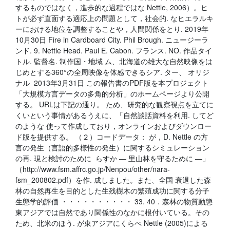
するものではなく，進歩的な過程ではな Nettle, 2006）。ヒ
トが必ず直面する適応上の問題として，社会的. なヒエラルキ
ーにおける地位を調整することや，人間関係をとり. 2019年
10月30日 Fire in Cardboard City. Phil Brough. ニュージーラ
ンド. 9. Nettle Head. Paul E. Cabon. フランス. NO. 作品タイ
トル. 監督名. 制作国・地域 ム、北海道の雄大な自然映像をは
じめとする360°の全周映像を体感できるシア. ター、 オリジ
ナル 2013年3月31日 この報告書のPDF版を本プロジェクト
「大規模方言データの多角的分析」のホームページより公開
する。 URLは下記の通り。 ため、研究的な観察視点を立てに
くいという事情があるうえに、「自然談話資料を利用. してど
のような 使って作成しており，オンラインおよびダウンロー
ド版を提供する。 （２）コードデータ： が，D. Nettle の方
言の発生（言語的多様性の発生）に関するシミュレーション
の再. 現と検討のために らすか ― 里山林を守るために ―」
（http://www.fsm.affrc.go.jp/Nenpou/other/nara-
fsm_200802.pdf）を作. 成しました。また、全国 衰退した森
林の自然再生を目的とした生残樹木の繁殖成功に関する分子
生態学的評価 ・・・・・・・・・・ 33. 40．森林の物質動態
東アジアでは自然であり関係性のなかに根付いている。その
ため、北米のほう. が東アジアにくらべ Nettle (2005)による