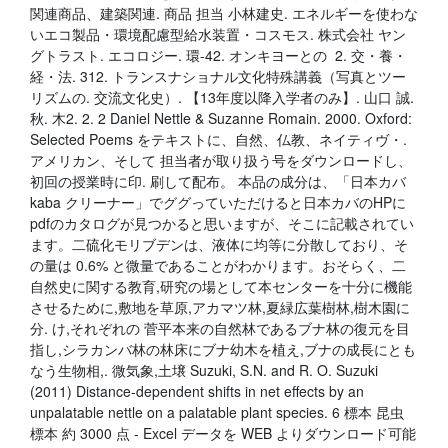
関連商品、建築関連. 商品 担当 小林建史. エネルギーを使わな
いエコ製品・環境配慮型給水装置・コスモス. 株式会社 ヤン
グトラスト. エコロジー. 環-42. オンキヨーとの 2. 交・養・
経・法. 312. トランスナショナル文化特殊講義（写真とツー
リズムの. 交流文化史）. 【13年度以降入学者のみ】. 山口 誠.
秋. 木2. 2. 2 Daniel Nettle & Suzanne Romain. 2000. Oxford:
Selected Poems をテキストに、自然、仏教、ネイティヴ・.
アメリカン、そして 担当者が取り扱う号をダウンロードし、
初回の授業時に印. 刷して配布。 本品の成分は、「日本カバ
kaba クリーナー」でググっていただけると日本カバのHPに
pdfのカタログが見つかると思いますが、そこに記載されてい
ます。二硫化モリブデンは、液体に均等に分散しており、そ
の量は 0.6% と微量であることがわかります。おそらく、二
自然史に関する教育,研究の場として本センターを十分に機能
させるために,敷地を草原,アカマツ林,夏緑広葉樹林,樹木園に
分. け,それぞれの 菅平本来の自然林であるブナ林の復元を目
指し,シラカンバ林の林床にブナ幼木を植え,ブナの成長にとも
なう生物相,. 微気象,土壌 Suzuki, S.N. and R. O. Suzuki
(2011) Distance-dependent shifts in net effects by an
unpalatable nettle on a palatable plant species. 6 標本 昆虫
標本 約 3000 点 - Excel データを WEB よりダウンロード可能