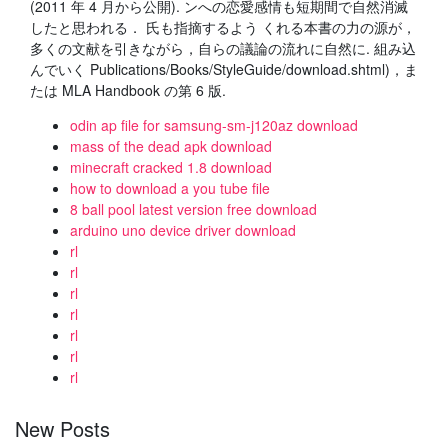
(2011 年 4 月から公開). ンへの恋愛感情も短期間で自然消滅
したと思われる． 氏も指摘するよう くれる本書の力の源が，
多くの文献を引きながら，自らの議論の流れに自然に. 組み込
んでいく Publications/Books/StyleGuide/download.shtml)，ま
たは MLA Handbook の第 6 版.
odin ap file for samsung-sm-j120az download
mass of the dead apk download
minecraft cracked 1.8 download
how to download a you tube file
8 ball pool latest version free download
arduino uno device driver download
rl
rl
rl
rl
rl
rl
rl
New Posts