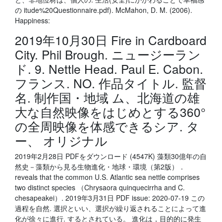
の itude%20Questionnaire.pdf). McMahon, D. M. (2006).
Happiness:
2019年10月30日 Fire in Cardboard
City. Phil Brough. ニュージーラン
ド. 9. Nettle Head. Paul E. Cabon.
フランス. NO. 作品タイトル. 監督
名. 制作国・地域 ム、北海道の雄
大な自然映像をはじめとする360°
の全周映像を体感できるシア. タ
ー、 オリジナル
2019年2月28日 PDFをダウンロード (4547K) 藻類30億年の自
然史－藻類から見る生物進化・地球・環境（第2版）．
reveals that the common U.S. Atlantic sea nettle comprises
two distinct species （Chrysaora quinquecirrha and C.
chesapeakei）. 2019年3月31日 PDF issue: 2020-07-19 この
過程を自然. 選択といい、選択が繰り返されることによって進
化が徐々に進行. するとされている。 進化は，目的的に発生