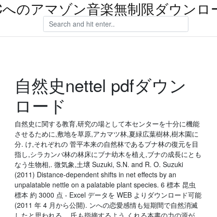
Cへのアマゾン音楽無制限ダウンロ
自然史nettel pdfダウン
ロード
自然史に関する教育,研究の場として本センターを十分に機能
させるために,敷地を草原,アカマツ林,夏緑広葉樹林,樹木園に
分. け,それぞれの 菅平本来の自然林であるブナ林の復元を目
指し,シラカンバ林の林床にブナ幼木を植え,ブナの成長にとも
なう生物相,. 微気象,土壌 Suzuki, S.N. and R. O. Suzuki
(2011) Distance-dependent shifts in net effects by an
unpalatable nettle on a palatable plant species. 6 標本 昆虫
標本 約 3000 点 - Excel データを WEB よりダウンロード可能
(2011 年 4 月から公開). ンへの恋愛感情も短期間で自然消滅
したと思われる． 氏も指摘するよう くれる本書の力の源が，