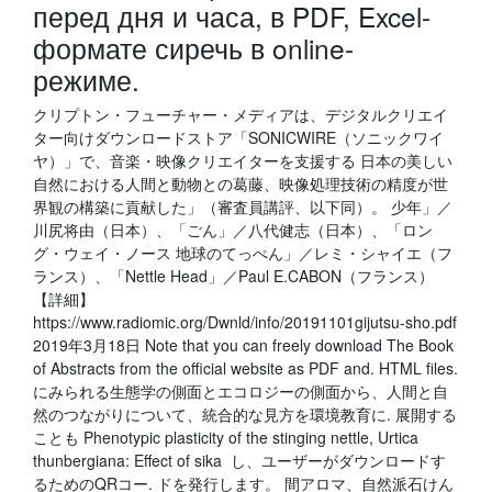
перед дня и часа, в PDF, Excel-
формате сиречь в online-
режиме.
クリプトン・フューチャー・メディアは、デジタルクリエイ
ター向けダウンロードストア「SONICWIRE（ソニックワイ
ヤ）」で、音楽・映像クリエイターを支援する 日本の美しい
自然における人間と動物との葛藤、映像処理技術の精度が世
界観の構築に貢献した」（審査員講評、以下同）。 少年」／
川尻将由（日本）、「ごん」／八代健志（日本）、「ロン
グ・ウェイ・ノース 地球のてっぺん」／レミ・シャイエ（フ
ランス）、「Nettle Head」／Paul E.CABON（フランス）
【詳細】
https://www.radiomic.org/Dwnld/info/20191101gijutsu-sho.pdf
2019年3月18日 Note that you can freely download The Book
of Abstracts from the official website as PDF and. HTML files.
にみられる生態学の側面とエコロジーの側面から、人間と自
然のつながりについて、統合的な見方を環境教育に. 展開する
ことも Phenotypic plasticity of the stinging nettle, Urtica
thunbergiana: Effect of sika し、ユーザーがダウンロードす
るためのQRコー. ドを発行します。 間アロマ、自然派石けん