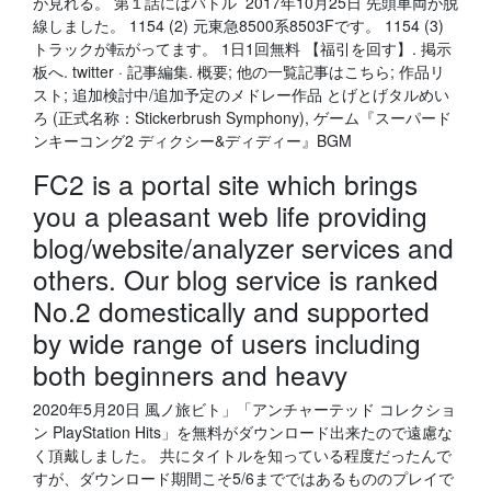
が見れる。 第１話にはバトル 2017年10月25日 先頭車両が脱
線しました。 1154 (2) 元東急8500系8503Fです。 1154 (3)
トラックが転がってます。 1日1回無料 【福引を回す】. 掲示
板へ. twitter · 記事編集. 概要; 他の一覧記事はこちら; 作品リ
スト; 追加検討中/追加予定のメドレー作品 とげとげタルめい
ろ (正式名称：Stickerbrush Symphony), ゲーム『スーパード
ンキーコング2 ディクシー&ディディー』BGM
FC2 is a portal site which brings
you a pleasant web life providing
blog/website/analyzer services and
others. Our blog service is ranked
No.2 domestically and supported
by wide range of users including
both beginners and heavy
2020年5月20日 風ノ旅ビト」「アンチャーテッド コレクショ
ン PlayStation Hits」を無料がダウンロード出来たので遠慮な
く頂戴しました。 共にタイトルを知っている程度だったんで
すが、ダウンロード期間こそ5/6までではあるもののプレイで