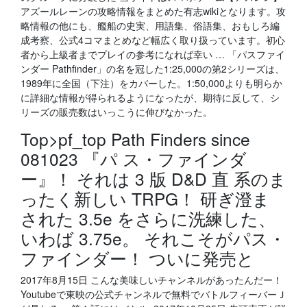
アズールレーンの攻略情報をまとめた有志wikiとなります。攻
略情報の他にも、艦船の史実、用語集、俗語集、おもしろ編
成考察、公式4コマまとめなど幅広く取り扱っています。初心
者から上級者までプレイの参考になれば幸い … 「パスファイ
ンダー Pathfinder」の名を冠した1:25,000の第2シリーズは、
1989年に全国（下注）をカバーした。1:50,000よりも明らか
に詳細な情報が得られるようになったが、期待に反して、シ
リーズの販売数はいっこうに伸びなかった。
Top>pf_top Path Finders since
081023 『パ ス・ファインダ
ー』！ それは 3 版 D&D 直 系のま
ったく新しい TRPG！ 研ぎ澄ま
された 3.5e をさらに洗練した、
いわば 3.75e。 それこそがパス・
ファインダー！ ついに発売と
2017年8月15日 こんな美味しいチャンネルがあったんだー！
Youtubeで東映の公式チャンネルで無料でバトルフィーバーＪ