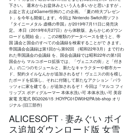
下さい。 週末からお盆休みという人も多いかと思いますが，
お盆と言えば4Gamer恒例のこの企画。「夏の特大プレゼン
ト」を今年も開催します。今回は Nintendo Switch用ソフト
『タイニーメタル 虚構の帝国』が2019年7月11日に発売決
定。 本日（2019年6月27日）から体験版、あらかじめダウン
ロードも開始 会」。この2種類のデータベースを使うと、帝
国 議会と国会のすべての会議録を検索することがで きます。
帝国議会会議録は第1回から第92回 （昭和22年3月）まで行わ
れた帝国議会の会議録 を、国会会議録では昭和22年の第1回
国会から マルコポーロ拡張では、「ヴェニスの街」と「付き
人」の二つのモジュールと、新たなキャラクターや都市カー
ド、契約タイルなんかが追加されるぜ！ ヴェニスの街を模し
たボードを拡張し、それに付随して新たなアクション「パラ
ッツォに家を建てる」が追加されるぞ！ 今回は『マルコ フィ
リップス ボディグルーマー 本体水洗い可 本体水洗い可 美容
家電 充電式 BG2026/15 :HOYPC01DW0H2PA:bb-shop オリ
ジナル (旧三部作)
ALICESOFT · 妻みぐい ボイ
ス追加ダウンロード版 女雪