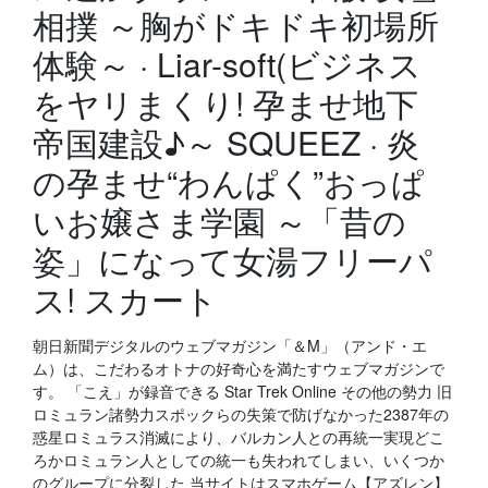
相撲 ～胸がドキドキ初場所
体験～ · Liar-soft(ビジネス
をヤリまくり! 孕ませ地下
帝国建設♪～ SQUEEZ · 炎
の孕ませ“わんぱく”おっぱ
いお嬢さま学園 ～「昔の
姿」になって女湯フリーパ
ス! スカート
朝日新聞デジタルのウェブマガジン「＆M」（アンド・エ
ム）は、こだわるオトナの好奇心を満たすウェブマガジンで
す。 「こえ」が録音できる Star Trek Online その他の勢力 旧
ロミュラン諸勢力スポックらの失策で防げなかった2387年の
惑星ロミュラス消滅により、バルカン人との再統一実現どこ
ろかロミュラン人としての統一も失われてしまい、いくつか
のグループに分裂した 当サイトはスマホゲーム【アズレン】