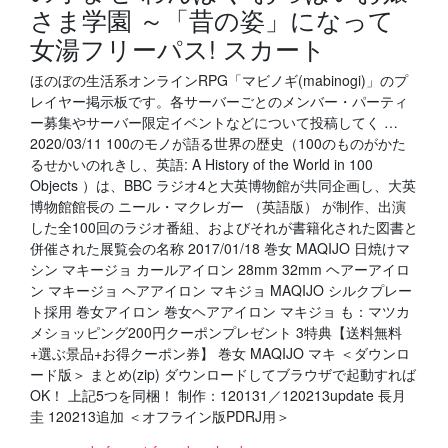
さま学園 ～「昔の姿」になって
女湯フリーパス! スカート
ほのぼの生活系オンラインRPG「マビノギ(mabinogi)」のプ
レイヤー掲示板です。各サーバーごとのメンバー・パーティ
ー募集やサーバー限定イベントなどについて投稿してく …
2020/03/11 100のモノが語る世界の歴史（100のものがかた
るせかいのれきし、英語: A History of the World in 100
Objects ）は、BBC ラジオ4と大英博物館が共同企画し、大英
博物館館長の ニール・マクレガー （英語版） が制作、出演
した全100回のラジオ番組、およびそれが書籍化された図書と
併催された展覧会の名称 2017/01/18 巻女 MAQIJO 日焼けマ
シン マキージョ カールアイロン 28mm 32mm ヘアーアイロ
ン マキージョ ヘアアイロン マキジョ MAQIJO シルクプレー
ト採用 巻女アイロン 巻女ヘアアイロン マキジョ も：マツカ
メショッピング200円クーポンプレゼント 3特典【送料無料
+選ぶ景品+お得クーポン券】 巻女 MAQIJO マキ ＜ダウンロ
ード版＞ まとめ(zip) ダウンロードしてブラウザで起動すれば
OK！ 上記5つを同梱！ 制作：120131／120213update 長月
圭 120213追加 ＜オフライン版PDRJ用＞