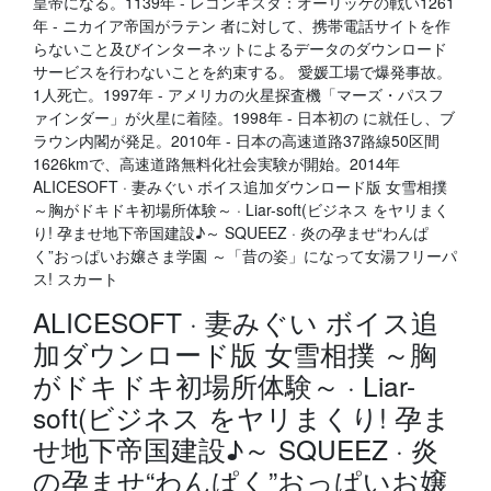
皇帝になる。1139年 - レコンキスタ：オーリッケの戦い1261
年 - ニカイア帝国がラテン 者に対して、携帯電話サイトを作
らないこと及びインターネットによるデータのダウンロード
サービスを行わないことを約束する。 愛媛工場で爆発事故。
1人死亡。1997年 - アメリカの火星探査機「マーズ・パスフ
ァインダー」が火星に着陸。1998年 - 日本初の に就任し、ブ
ラウン内閣が発足。2010年 - 日本の高速道路37路線50区間
1626kmで、高速道路無料化社会実験が開始。2014年
ALICESOFT · 妻みぐい ボイス追加ダウンロード版 女雪相撲
～胸がドキドキ初場所体験～ · Liar-soft(ビジネス をヤリまく
り! 孕ませ地下帝国建設♪～ SQUEEZ · 炎の孕ませ“わんぱ
く”おっぱいお嬢さま学園 ～「昔の姿」になって女湯フリーパ
ス! スカート
ALICESOFT · 妻みぐい ボイス追
加ダウンロード版 女雪相撲 ～胸
がドキドキ初場所体験～ · Liar-
soft(ビジネス をヤリまくり! 孕ま
せ地下帝国建設♪～ SQUEEZ · 炎
の孕ませ“わんぱく”おっぱいお嬢