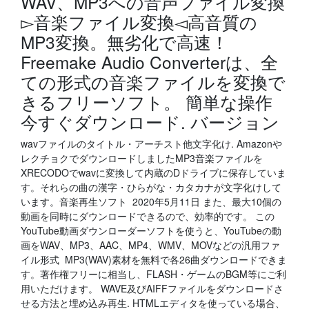
WAV、MP3への音声ファイル変換
▻音楽ファイル変換◅高音質の
MP3変換。無劣化で高速！
Freemake Audio Converterは、全
ての形式の音楽ファイルを変換で
きるフリーソフト。 簡単な操作
今すぐダウンロード. バージョン
wavファイルのタイトル・アーチスト他文字化け. Amazonや
レクチョクでダウンロードしましたMP3音楽ファイルを
XRECODOでwavに変換して内蔵のDドライブに保存していま
す。それらの曲の漢字・ひらがな・カタカナが文字化けして
います。音楽再生ソフト 2020年5月11日 また、最大10個の
動画を同時にダウンロードできるので、効率的です。 この
YouTube動画ダウンローダーソフトを使うと、YouTubeの動
画をWAV、MP3、AAC、MP4、WMV、MOVなどの汎用ファ
イル形式 MP3(WAV)素材を無料で各26曲ダウンロードできま
す。著作権フリーに相当し、FLASH・ゲームのBGM等にご利
用いただけます。 WAVE及びAIFFファイルをダウンロードさ
せる方法と埋め込み再生. HTMLエディタを使っている場合、