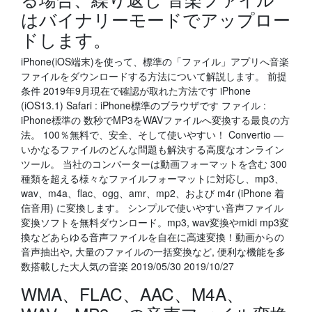
はバイナリーモードでアップロー
ドします。
iPhone(iOS端末)を使って、標準の「ファイル」アプリへ音楽
ファイルをダウンロードする方法について解説します。 前提
条件 2019年9月現在で確認が取れた方法です iPhone
(iOS13.1) Safari : iPhone標準のブラウザです ファイル :
iPhone標準の 数秒でMP3をWAVファイルへ変換する最良の方
法。 100％無料で、安全、そして使いやすい！ Convertio —
いかなるファイルのどんな問題も解決する高度なオンライン
ツール。 当社のコンバーターは動画フォーマットを含む 300
種類を超える様々なファイルフォーマットに対応し、mp3、
wav、m4a、flac、ogg、amr、mp2、および m4r (iPhone 着
信音用) に変換します。 シンプルで使いやすい音声ファイル
変換ソフトを無料ダウンロード。mp3, wav変換やmidi mp3変
換などあらゆる音声ファイルを自在に高速変換！動画からの
音声抽出や, 大量のファイルの一括変換など, 便利な機能を多
数搭載した大人気の音楽 2019/05/30 2019/10/27
WMA、FLAC、AAC、M4A、