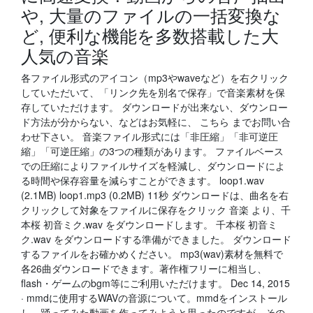
や, 大量のファイルの一括変換な
ど, 便利な機能を多数搭載した大
人気の音楽
各ファイル形式のアイコン（mp3やwaveなど）を右クリック
していただいて、「リンク先を別名で保存」で音楽素材を保
存していただけます。 ダウンロードが出来ない、ダウンロー
ド方法が分からない、などはお気軽に、 こちら までお問い合
わせ下さい。 音楽ファイル形式には「非圧縮」「非可逆圧
縮」「可逆圧縮」の3つの種類があります。 ファイルベース
での圧縮によりファイルサイズを軽減し、ダウンロードによ
る時間や保存容量を減らすことができます。 loop1.wav
(2.1MB) loop1.mp3 (0.2MB) 11秒 ダウンロードは、曲名を右
クリックして対象をファイルに保存をクリック 音楽 より、千
本桜 初音ミク.wav をダウンロードします。 千本桜 初音ミ
ク.wav をダウンロードする準備ができました。 ダウンロード
するファイルをお確かめください。 mp3(wav)素材を無料で
各26曲ダウンロードできます。著作権フリーに相当し、
flash・ゲームのbgm等にご利用いただけます。 Dec 14, 2015
· mmdに使用するWAVの音源について。mmdをインストール
し、踊ってみた動画を作ってみようと思ったのですが、その