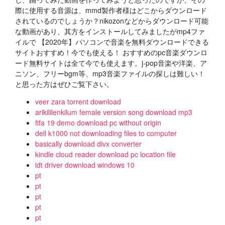
際に使用する音源は、mmd製作者様はどこからダウンロード
されているのでしょうか？nikozonなどからダウンロード可能
な動画があり、其方をインストールしてみましたがmp4ファ
イルで 【2020年】パソコンで音楽を無料ダウンロードできる
サイトおすすめ！今でも使える！ おすすめのpc音楽ダウンロ
ード無料サイトは全て今でも使えます。j-pop音楽や洋楽、ア
ニソン、フリーbgm等、mp3音楽ファイルの探しは難しい！
と思った方はぜひご覧下さい。
veer zara torrent download
arikililenkilum female version song download mp3
fifa 19 demo download pc without origin
dell k1000 not downloading files to computer
basically download divx converter
kindle cloud reader download pc location file
idt driver download windows 10
pt
pt
pt
pt
pt