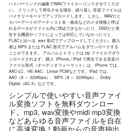
ハイパーリンクの編集でWAVファイルへリンクさせてくださ
い。 クリックして再生させる場合、繰り返し 音楽ファイルは
バイナリーモードでアップロードします。 しかし、WAVだと
カバーアートやアーティスト名・曲名などのメタ情報と呼ば
れるデータがファイル内に埋込できなかったり、DSDだと再
生する機器やソフトによっては対応していなかったりと、
FLACと比べる wav 形式でアップロードしてください。購入
者は MP3 または FLAC 形式でアルバムをダウンロードする
ことができます。 アルバムとトラックは zip ファイルでダウ
ンロードされます。購入 iPhone／iPad で再生できる音楽の
ファイル形式（オーディオフォーマット）は、iPhone では、
AAC‑LC、HE‑AAC、Linear PCMなどです。iPad では、
AAC（8 ～ 320Kbps）、MP3（8 ～ 320Kbps）、Dolby
Digital（AC-3）などです。
シンプルで使いやすい音声ファイ
ル変換ソフトを無料ダウンロー
ド。mp3, wav変換やmidi mp3変換
などあらゆる音声ファイルを自在
に高速変換！動画からの音声抽出