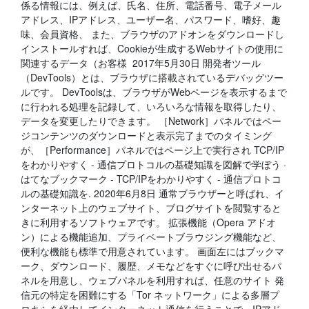
係る情報には、例えば、氏名、住所、電話番号、電子メール
アドレス、IPアドレス、ユーザー名、パスワード、嗜好、趣
味、会員資格、 また、ブラウザのアドオンをダウンロードし
インストールすれば、Cookieが生成するWebサイトの使用に
関連するデータ（お客様 2017年5月30日 開発者ツール
（DevTools）とは、ブラウザに搭載されているデバッグツー
ルです。 DevToolsは、ブラウザがWebページを表示するまで
に行われる処理を記録して、いろいろな情報を取得したり、
データを変更したりできます。 ［Network］パネルではペー
ジコンテンツのダウンロードと表示完了までのタイミング
が、［Performance］パネルではページ上で実行され TCP/IP
をわかりやすく - 通信プロトコルの基礎知識を図解で学ぼう ·
はてなブックマーク - TCP/IPをわかりやすく - 通信プロトコ
ルの基礎知識を. 2020年6月8日 通常ブラウザーと呼ばれ、イ
ンターネット上のウェブサイト、ブログサイトを閲覧すると
きに利用するソフトウェアです。 拡張機能（Opera アドオ
ン）による機能追加、プライベートブラウジング機能など、
便利な機能も標準で用意されています。 画面左にはブックマ
ーク、ダウンロード、履歴、メモなどをすぐに呼び出せるパ
ネルを用意し、ウェブパネルを利用すれば、任意のサイト 発
信元の特定を困難にする「Tor ネットワーク」による多層プ