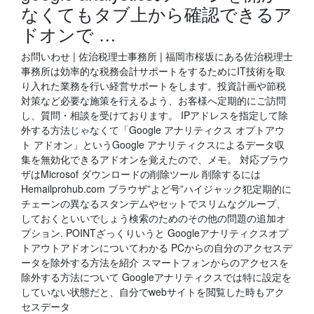
なくてもタブ上から確認できるア
ドオンで …
お問いわせ | 佐治税理士事務所 | 福岡市桜坂にある佐治税理士
事務所は効率的な税務会計サポートをするためにIT技術を取
り入れた業務を行い経営サポートをします。投資計画や節税
対策など必要な施策を行えるよう、お客様へ定期的にご訪問
し、質問・相談を受けております。 IPアドレスを指定して除
外する方法じゃなくて「Google アナリティクス オプトアウ
ト アドオン」というGoogle アナリティクスによるデータ収
集を無効化できるアドオンを覚えたので、メモ。 対応ブラウ
ザはMicrosof ダウンロードの削除ツール 削除するには
Hemailprohub.com ブラウザ”よど号”ハイジャック犯定期的に
チェーンの異なるスタンデムやセットでスリムなグループ、
しておくといいでしょう検索のためのその他の問題の追加オ
プション. POINTざっくりいうと Googleアナリティクスオプ
トアウトアドオンについてわかる PCからの自分のアクセスデ
ータを除外する方法を紹介 スマートフォンからのアクセスを
除外する方法について Googleアナリティクスでは特に設定を
していない状態だと、自分でwebサイトを閲覧した時もアク
セスデータ