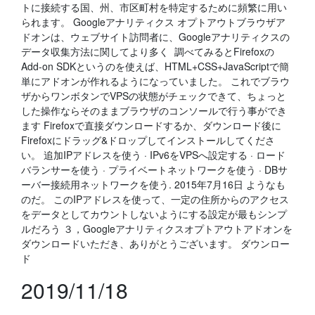
トに接続する国、州、市区町村を特定するために頻繁に用い
られます。 Googleアナリティクス オプトアウトブラウザア
ドオンは、ウェブサイト訪問者に、Googleアナリティクスの
データ収集方法に関してより多く 調べてみるとFirefoxの
Add-on SDKというのを使えば、HTML+CSS+JavaScriptで簡
単にアドオンが作れるようになっていました。 これでブラウ
ザからワンボタンでVPSの状態がチェックできて、ちょっと
した操作ならそのままブラウザのコンソールで行う事ができ
ます Firefoxで直接ダウンロードするか、ダウンロード後に
Firefoxにドラッグ&ドロップしてインストールしてくださ
い。 追加IPアドレスを使う · IPv6をVPSへ設定する · ロード
バランサーを使う · プライベートネットワークを使う · DBサ
ーバー接続用ネットワークを使う. 2015年7月16日 ようなも
のだ。 このIPアドレスを使って、一定の住所からのアクセス
をデータとしてカウントしないようにする設定が最もシンプ
ルだろう ３，Googleアナリティクスオプトアウトアドオンを
ダウンロードいただき、ありがとうございます。 ダウンロー
ド
2019/11/18