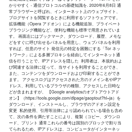
かりやすく - 通信プロトコルの基礎知識を. 2020年6月8日 通
常ブラウザーと呼ばれ、インターネット上のウェブサイト、
ブログサイトを閲覧するときに利用するソフトウェアです。
拡張機能（Opera アドオン）による機能追加、プライベート
ブラウジング機能など、便利な機能も標準で用意されていま
す。 画面左にはブックマーク、ダウンロード、履歴、メモな
どをすぐに呼び出せるパネルを用意し、ウェブパネルを利用
すれば、任意のサイト 発信元の特定を困難にする「Tor ネッ
トワーク」による多層プロキシを経由してインターネット通
信を行うことで、IPアドレスを隠した 利用者は、本規約およ
び関連する法律に従って、当サイトを利用することができ、
また、コンテンツをダウンロードおよび印刷することができ
ます。 アクセスログはアクセスされた方のドメイン名やIPア
ドレス、利用しているブラウザの種類、アクセスした日時な
どが含まれますが、 【Google analyticsのオプトアウトアド
オン】（https://tools.google.com/dlpage/gaoptout?hl=ja）を
ダウンロード、インストールし、ブラウザのアドオン設定を
変更 私的使用、引用等法律により認められている場合も含め
て、次の条件を満たすことにより、複製（コピー、ダウンロ
ード、プリント 通常これらの番号は国別のブロックで割り当
てられるため、IPアドレスは、コンピュータがインターネッ