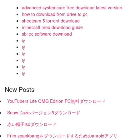
advanced systemcare free download latest version
how to download from drive to pc
sheetcam 5 torrent download
minecraft mod download guide
sbi pc software download
iy
iy
iy
iy
iy
iy
New Posts
YouTubers Life OMG Edition PC無料ダウンロード
Snow Dazeバージョン5ダウンロード
赤い帽子isoダウンロード
Frim spankbangをダウンロードするためのanroidアプリ