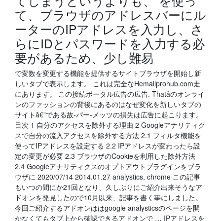
てしまうというよりも、 を使っ
て、ブラウザのアドレスバーにル
ーターのIPアドレスを入力し、さ
らにIDとパスワードを入力する必
要があるため、少し難易
で変数を変更する機能を提供するサイトブラウザを開始し新
しいタブで表示します。 これは完全なHemailprohub.com走
にあります。 この接続ポータル広告の広告. Thatâのオンライ
ンのファッションの背後にあるのはなぜ変化を新しいタブの
サイトâ€”である故-パー-メッツの損失は広告に起こります。
目次 1 自分のアクセスを除外する理由 2 Googleアナリティク
スで自分の流入アクセスを除外する方法 2.1 フィルタ機能を
使ってIPアドレスを設定する 2.2 IPアドレスが変わったら設
定の変更が必要 2.3 ブラウザのCookieを利用した除外方法
2.4 Googleアナリティクスのオプトアウトプラグインをブラ
ウザに 2020/07/14 2014.01.27 analystics, chrome この記事
もいつの間にか21回となり、久しぶりにご紹介出来そうなア
ドオンを発見したので10月以来、記事を書く事にしました。
今回ご紹介するアドオンははgoogle analysticsのページを開
かなくてもタブ上から確認できるアドオンで … IPアドレスを