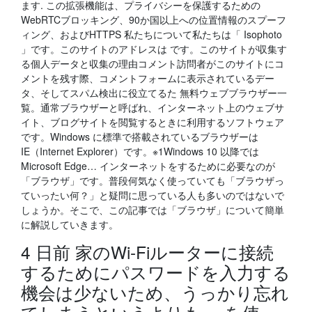
ます. この拡張機能は、プライバシーを保護するための
WebRTCブロッキング、90か国以上への位置情報のスプーフ
ィング、およびHTTPS 私たちについて私たちは「 Isophoto
」です。このサイトのアドレスは です。このサイトが収集す
る個人データと収集の理由コメント訪問者がこのサイトにコ
メントを残す際、コメントフォームに表示されているデー
タ、そしてスパム検出に役立てるた 無料ウェブブラウザー一
覧。通常ブラウザーと呼ばれ、インターネット上のウェブサ
イト、ブログサイトを閲覧するときに利用するソフトウェア
です。Windows に標準で搭載されているブラウザーは
IE（Internet Explorer）です。※1Windows 10 以降では
Microsoft Edge… インターネットをするために必要なのが
「ブラウザ」です。普段何気なく使っていても「ブラウザっ
ていったい何？」と疑問に思っている人も多いのではないで
しょうか。そこで、この記事では「ブラウザ」について簡単
に解説していきます。
4 日前 家のWi-Fiルーターに接続
するためにパスワードを入力する
機会は少ないため、うっかり忘れ