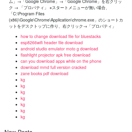
ム」→「Google Chrome」→「Google Chrome」を右クリッ
ク → 「プロパティ」 ※スタートメニューが無い場合、
「C:\Program Files
(x86)\Google\Chrome\Application\chrome.exe」のショートカ
ットをデスクトップに作り、右クリック→「プロパティ」
how to change download file for bluestacks
esp8266wifi header file download
android studio emulator moto g download
flashlight projector apk free download
can you download apps while on the phone
download mmd full version cracked
zane books pdf download
kg
kg
kg
kg
kg
kg
kg
New Posts