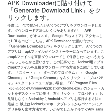
APK Downloaderに貼り付けて
「Generate Download Link」をク
リックします。
今度は、PCで動かしたいAndroidアプリをダウンロードしま
す。ダウンロード方法はいくつかありますが、「APK
Downloader」がオススメ。 Google Playストアにアクセスし
てURLをコピーしたら、APK Downloaderに貼り付けて
「Generate Download Link」をクリックします。 Androidの
アプリは、apkファイルがインストーラーになっています。こ
のapkファイルを直接ダウンロードして保存したいという方も
いらっしゃるかと思います。この記事では、Android用アプリ
のapkファイルを直接ダウンロードする方法をご紹介していま
す。 「スタート」→「すべてのプログラム」→「Google
Chrome」→「Google Chrome」を右クリック → 「プロパテ
ィ」 ※スタートメニューが無い場合、「C:\Program Files
(x86)\Google\Chrome\Application\chrome.exe」のショートカ
ットをデスクトップに作り、右クリック→「プロパティ」 お
見逃しなく：AndroidからAndroidへアプリを移行する方法＞
最後に. 以上はAndroidスマホ・タブレットからパソコンにア
プリを取り出す方法です。いかがでしたか？今すぐAnyTrans