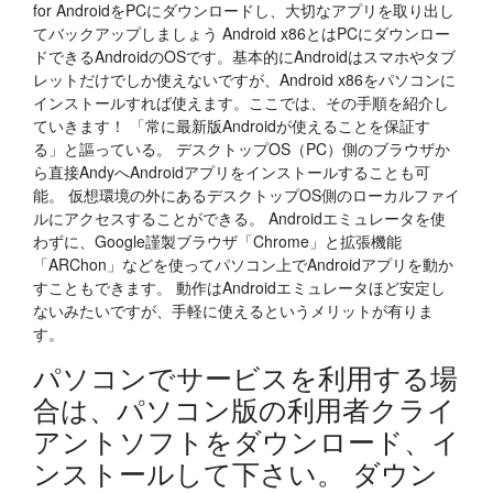
for AndroidをPCにダウンロードし、大切なアプリを取り出し
てバックアップしましょう Android x86とはPCにダウンロー
ドできるAndroidのOSです。基本的にAndroidはスマホやタブ
レットだけでしか使えないですが、Android x86をパソコンに
インストールすれば使えます。ここでは、その手順を紹介し
ていきます！ 「常に最新版Androidが使えることを保証す
る」と謳っている。 デスクトップOS（PC）側のブラウザか
ら直接AndyへAndroidアプリをインストールすることも可
能。 仮想環境の外にあるデスクトップOS側のローカルファイ
ルにアクセスすることができる。 Androidエミュレータを使
わずに、Google謹製ブラウザ「Chrome」と拡張機能
「ARChon」などを使ってパソコン上でAndroidアプリを動か
すこともできます。 動作はAndroidエミュレータほど安定し
ないみたいですが、手軽に使えるというメリットが有りま
す。
パソコンでサービスを利用する場
合は、パソコン版の利用者クライ
アントソフトをダウンロード、イ
ンストールして下さい。 ダウン