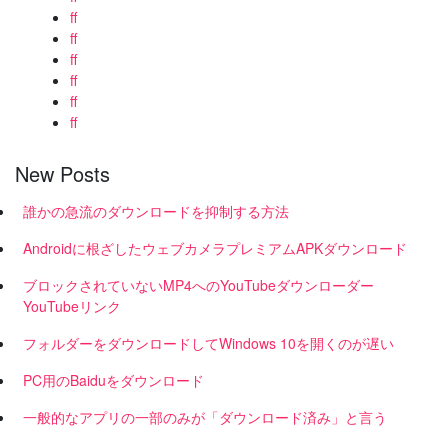
ff
ff
ff
ff
ff
ff
New Posts
誰かの急流のダウンロードを抑制する方法
Androidに根ざしたウェブカメラプレミアムAPKダウンロード
ブロックされていないMP4へのYouTubeダウンローダー
YouTubeリンク
フォルダーをダウンロードしてWindows 10を開くのが遅い
PC用のBaiduをダウンロード
一般的なアプリの一部のみが「ダウンロード済み」と言う