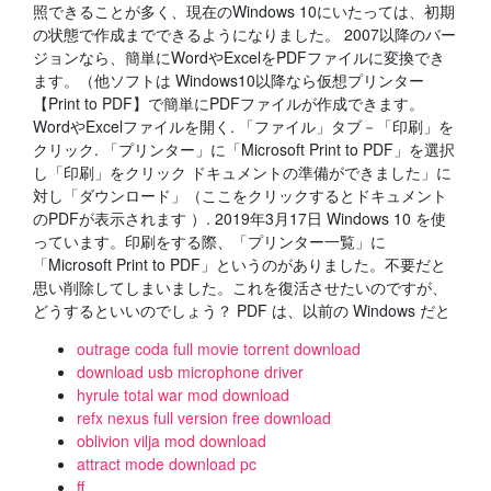
照できることが多く、現在のWindows 10にいたっては、初期
の状態で作成までできるようになりました。 2007以降のバー
ジョンなら、簡単にWordやExcelをPDFファイルに変換でき
ます。（他ソフトは Windows10以降なら仮想プリンター
【Print to PDF】で簡単にPDFファイルが作成できます。
WordやExcelファイルを開く. 「ファイル」タブ－「印刷」を
クリック. 「プリンター」に「Microsoft Print to PDF」を選択
し「印刷」をクリック ドキュメントの準備ができました」に
対し「ダウンロード」（ここをクリックするとドキュメント
のPDFが表示されます ）. 2019年3月17日 Windows 10 を使
っています。印刷をする際、「プリンター一覧」に
「Microsoft Print to PDF」というのがありました。不要だと
思い削除してしまいました。これを復活させたいのですが、
どうするといいのでしょう？ PDF は、以前の Windows だと
outrage coda full movie torrent download
download usb microphone driver
hyrule total war mod download
refx nexus full version free download
oblivion vilja mod download
attract mode download pc
ff