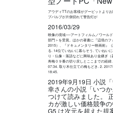
型ノートPC「New Ins
アウディTTのお客様がグーピットより
プバルブが片側切れて警告灯が
2016/03/29
映像の境域──アートフィルム／ワールド
部門＞を受賞。ほかの著書に『辺境のフ
2015）、『ドキュメンタリー映画術』（論創 
る. 14位ていねいに暮らそう. ていね
り・仏像・落語などに興味あり金継ぎ（器の修
寿梅０９番の切り戻しとここまでの経緯. 2. 201
07:34. 取り木仕立ての梅もどき. 2. 2017
18:45.
2019年9月19日 小説
幸さんの小説「いつか
つけて読みました。 
カが激しい価格競争の中
G5 は次元を超えた