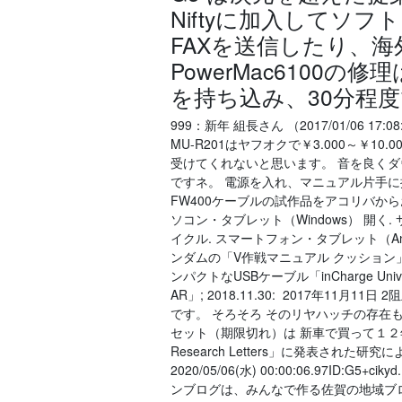
Niftyに加入してソ
FAXを送信したり、海
PowerMac6100
を持ち込み、30分程
999：新年 組長さん （2017/01/06 17:
MU-R201はヤフオクで￥3.000～￥
受けてくれないと思います。 音を良く
ですネ。 電源を入れ、マニュアル片手に
FW400ケーブルの試作品をアコリバか
ソコン・タブレット（Windows） 開く. 
イクル. スマートフォン・タブレット（Andro
ンダムの「V作戦マニュアル クッション」; 201
ンパクトなUSBケーブル「inCharge Uni
AR」; 2018.11.30: 2017年11月11日 
です。 そろそろ そのリヤハッチの存
セット（期限切れ）は 新車で買って１２年目だけ
Research Letters」に発表された
2020/05/06(水) 00:00:06.97I
ンブログは、みんなで作る佐賀の地域ブロ