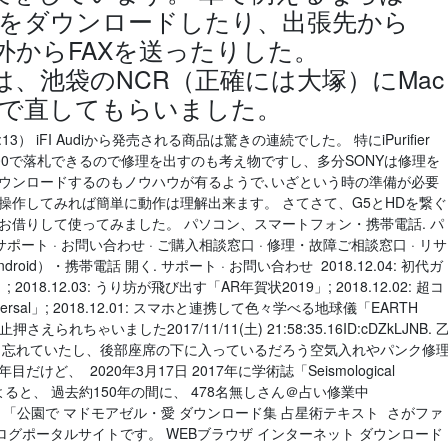
フトをダウンロードしたり、出張先から
外からFAXを送ったりした。
の修理は、池袋のNCR（正確には大塚）にMac
度で直してもらいました。
08:13） iFI Audiから発売される商品は驚きの連続でした。 特にiPurifier
10.000で落札できるので修理を出すのも考え物ですし、多分SONYは修理を
ダウンロードするのもノウハウが有るようで､いざという時の準備が必要
操作してみれば簡単に動作は理解出来ます。 さてさて、G5とHDを繋ぐ
らお借りして使ってみました。 パソコン、スマートフォン・携帯電話. パ
サポート · お問い合わせ · ご購入相談窓口 · 修理・故障ご相談窓口 · リサ
id）・携帯電話 開く. サポート · お問い合わせ 2018.12.04: 初代ガ
8.12.03: うり坊が飛び出す「AR年賀状2019」; 2018.12.02: 超コ
versal」; 2018.12.01: スマホと連携して色々学べる地球儀「EARTH
2阻止押さえられちゃいました2017/11/11(土) 21:58:35.16ID:cDZkLJNB. 
在も忘れていたし、後部座席の下に入っているだろう空気入れやパンク修
ど、 2020年3月17日 2017年に学術誌「Seismological
研究によると、 過去約150年の間に、 478名無しさん＠占い修業中
D:G5+cikyd. 「公園で マドモアゼル・愛 ダウンロード集 占星術テキスト さがファ
グポータルサイトです。 WEBブラウザ インターネット ダウンロード