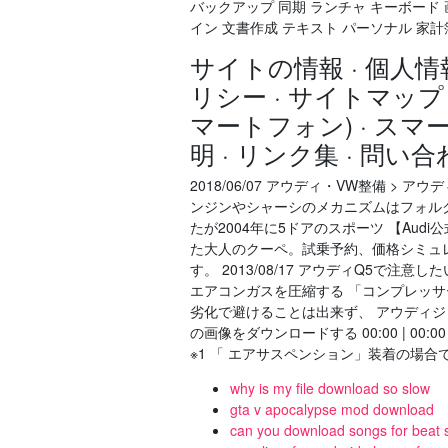
バックアップ 同期 ランチャ キーボード 画像
イン 文書作成 テキスト パーソナル 家
サイトの情報 · 個人情
リシー · サイトマップ
マートフォン) · ス
明 · リンク集 · 問
2018/06/07 アウディ・VW整備 > ア
ンジンやシャーシのメカニズムはフォル
たが2004年に5ドアのスポーツ 【Audi公式
た大人のクーペ。試乗予約、価格シミュ
す。 2013/08/17 アウディQ5で
エアコンガスを圧縮する 「コンプレッサ
劣化で避けることは出来ず、 アウディジャパ
の画像をダウンロードする 00:00 | 00:00 P
※1 「 エアサスペンション」装着の場合
why is my file download so slow
gta v apocalypse mod download
can you download songs for beat 