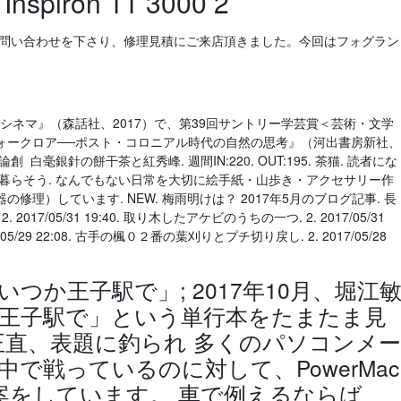
piron 11 3000 2
お問い合わせを下さり、修理見積にご来店頂きました。今回はフォグラン
シネマ』（森話社、2017）で、第39回サントリー学芸賞＜芸術・文学
ォークロア──ポスト・コロニアル時代の自然の思考』（河出書房新社、
白毫銀針の餅干茶と紅秀峰. 週間IN:220. OUT:195. 茶猫. 読者にな
いに暮らそう. なんでもない日常を大切に絵手紙・山歩き・アクセサリー作
理）しています. NEW. 梅雨明けは？ 2017年5月のブログ記事. 長
7/05/31 19:40. 取り木したアケビのうちの一つ. 2. 2017/05/31
/05/29 22:08. 古手の楓０２番の葉刈りとプチ切り戻し. 2. 2017/05/28
「いつか王子駅で」; 2017年10月、堀江
王子駅で」という単行本をたまたま見
正直、表題に釣られ 多くのパソコンメー
で戦っているのに対して、PowerMac
提案をしています。 車で例えるならば