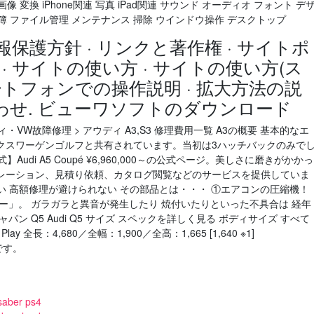
 変換 iPhone関連 写真 iPad関連 サウンド オーディオ フォント デ
計簿 ファイル管理 メンテナンス 掃除 ウインドウ操作 デスクトップ
報保護方針 · リンクと著作権 · サイトポ
 · サイトの使い方 · サイトの使い方(ス
マートフォンでの操作説明 · 拡大方法の説
い合わせ. ビューワソフトのダウンロード
ウディ・VW故障修理 > アウディ A3,S3 修理費用一覧 A3の概要 基本的なエ
クスワーゲンゴルフと共有されています。当初は3ハッチバックのみで
】Audi A5 Coupé ¥6,960,000～の公式ページ。美しさに磨きがかかっ
レーション、見積り依頼、カタログ閲覧などのサービスを提供していま
注意したい 高額修理が避けられない その部品とは・・・ ①エアコンの圧縮機！
ー」。 ガラガラと異音が発生したり 焼付いたりといった不具合は 経年
ン Q5 Audi Q5 サイズ スペックを詳しく見る ボディサイズ すべて
lay 全長：4,680／全幅：1,900／全高：1,665 [1,640 ※1]
です。
saber ps4