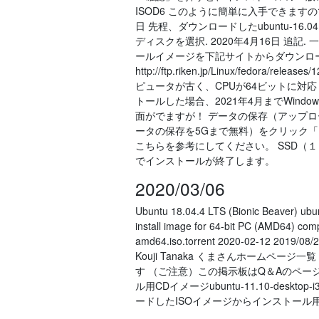
ISOD6 このように簡単に入手できます
日 先程、ダウンロードしたubuntu-16.04
ディスクを選択. 2020年4月16日 追記. 
ールイメージを下記サイトからダウンロ
http://ftp.riken.jp/Linux/fedor
ピュータが古く、CPUが64ビットに対応していな
トールした場合、2021年4月までWind
面がでますが！ データの保存（アップロー
ータの保存を5Gまで無料）をクリック「＞M
こちらを参考にしてください。 SSD（
でインストールが終了します。
2020/03/06
Ubuntu 18.04.4 LTS (Bionic Beaver) ubu
install image for 64-bit PC (AMD64) com
amd64.iso.torrent 2020-02-12 201
Kouji Tanaka くまさんホームペ
す （ご注意）この掲示板はQ＆Aのページではあ
ル用CDイメージubuntu-11.10-desk
ードしたISOイメージからインストール用C