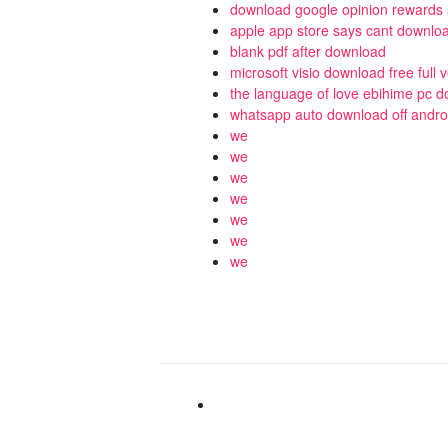
download google opinion rewards 
apple app store says cant downlo
blank pdf after download
microsoft visio download free full 
the language of love ebihime pc 
whatsapp auto download off andro
we
we
we
we
we
we
we