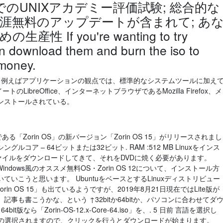
でのUNIXアカデミー評価試験; 総合的な
生涯無料のアップデートが含まれて; あ
If you're wanting to try
can download them and burn the iso to
 money.
る。 例えばアプリケーションの観点では、標準的なシステムツールに加え
のLibreOffice、インターネットブラウザであるMozilla Firefox、メ
インストールされている。
である「Zorin OS」の新バージョン「Zorin OS 15」がリリースされまし
ングルコア – 64ビットまたは32ビット. RAM :512 MB Linuxをインス
ァイルをダウンロードしてきて、それをDVDに焼く必要があります。
、Windows風のオススメ無料OS・Zorin OS 12について、インストール方
いこうと思います。 UbuntuをベースとするLinuxディストリビュー
orin OS 15」も出ているようですが、2019年8月21日現在ではLite版が
事も書こうかな、という ↑32bitか64bitか、パソコンに合わせてダ
64bit版なら「Zorin-OS-12.x-Core-64.iso」を、. 5 日前 言語を選択し
版の選択されますので、クリックを行うとダウンロードが始まります。