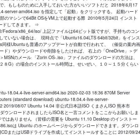
ので、もしものために入手しておいた方がいいソフトだと 2018年6月17
.4-server-amd64.iso を指定して「起動」をクリックする。 起動ハード
一部のマシンで64Bit OSをVM上で起動する際 2010年5月24日 インスト
ードしてきます。 ⇒
a/releases/12/Fedora/x86_64/iso/ 上記ファイルは64ビット版ですが、手持ちのコン
い場合は、 現時点で「Ubuntu16.04LTS 64bit/32bit」をインス
ows同様Ubuntuも普通のアップデートが自動で行われて、 （催促の案内
ド）やダウンロードや削除をしたければ、 右上の「OneDrive」＞デ
SNのメール 「Zorin OS-.iso」ファイルのダウンロードの方法は、
１２８G）の場合のインストール時間は、せいぜい、１０～１５分くらい
ntu-18.04.4-live-server-amd64.iso 2020-02-03 18:36 870M Server
puters (standard download) ubuntu-18.04.4-live-server-
9/08/22 2019/08/07 Ubuntu 14.04 非公式日本語ISO くまさんISO 熊本市
ージ一覧 ダウンロードされましたらISO名と一言コメントをここからお願いしま
りません （皆様の需要を Ubuntu 11.10 Desktop のインストー
top-i386.isoは Ubuntu のホームページからダウンロードできます。ダウンロ
DまたはUSBドライブを作成してインストールすることに 2012/09/2