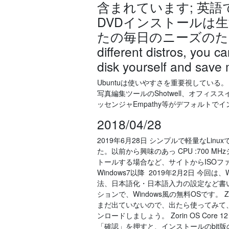
含まれています; 英語
DVDインストールは
たの毎日のニーズのための生産性 
different distros, you 
disk yourself and save
Ubuntuは使いやすさを重要視してい
写真編集ツールのShotwell、オフィススイート
ッセンジャEmpathy等がデフォルトで
2018/04/28
2019年6月28日 シンプルで軽量なLinux
た。以前から興味のあっ CPU :700 MHzシ
トールする場合など、サイトからISOフ
Windows7以降 2019年2月2日 今回は
法、日本語化・日本語入力の設定など書いて
ションで、Windows風の無料OSです。 Z
まだ出ていないので、出たら使ってみて、記
ンロードしましょう。 Zorin OS Core 12 
「確認」を押すと、インストールのbit