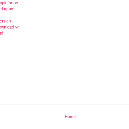
apk for pc
ad appo
version
download vn
id
Home