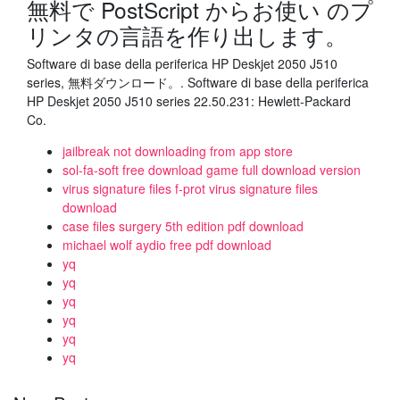
無料で PostScript からお使い のプ
リンタの言語を作り出します。
Software di base della periferica HP Deskjet 2050 J510
series, 無料ダウンロード。. Software di base della periferica
HP Deskjet 2050 J510 series 22.50.231: Hewlett-Packard
Co.
jailbreak not downloading from app store
sol-fa-soft free download game full download version
virus signature files f-prot virus signature files
download
case files surgery 5th edition pdf download
michael wolf aydio free pdf download
yq
yq
yq
yq
yq
yq