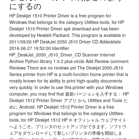
にするの
HP Deskjet 1510 Printer Driver is a free program for
Windows that belongs to the category Utilities-tools, for HP
Deskjet 1510 Printer Driver apk download and has been
developed by Hewlett-Packard. This program is available in
2011/09/26 HP DeskJet 2050 J510 Driver CD Addeddate
2016-06-27 19:52:00 Identifier
HP_DeskJet_2050_J510_Driver_CD Scanner Internet
Archive Python library 1.0.3 plus-circle Add Review comment
Reviews There are no reviews yet The Deskjet 2050-J510
Series printer from HP is a multi-function home printer that is
mostly known for its ability to print high-quality documents
very quickly. In order to use this printer with your Windows
computer, you may find that 最新バージョンを入手する： HP
Deskjet 1512 Printer Driver アプリ から Utilities and Tools た
めに Android. HP Deskjet 1512 Printer Driver is a free
program for Windows that belongs to the category Utilities-
tools, for HP Deskjet 1512 HP ® オフィシャル ウェブサイト
へようこそ。プリンタのセットアップができます。ソフトウ
ェアをダウンロードして新しいプリンタの準備を開始しま