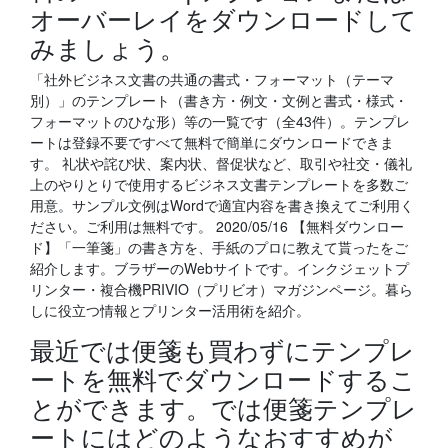
オーバーレイをダウンロードして
みましょう。
「社外ビジネス文書の共通の書式・フォーマット（テーマ
別）」のテンプレート（書き方・例文・文例と書式・様式・
フォーマットのひな形）等の一覧です（全43件）。テンプレ
ートは登録不要ですべて無料で簡単にダウンロードできま
す。 礼状や詫び状、案内状、督促状など、取引や社交・儀礼
上のやりとりで使用するビジネス文書テンプレートを多数ご
用意。サンプル文例はWordで適宜内容を書き換えてご利用く
ださい。ご利用は無料です。 2020/05/16 【無料ダウンロー
ド】「一筆箋」の書き方を、手紙のプロに教えて貰ったをご
紹介します。ブラザーのWebサイトです。インクジェットプ
リンター・複合機PRIVIO（プリビオ）マガジンページ。暮ら
しに役立つ情報とプリンター活用術を紹介。
最近では便箋も買わずにテンプレ
ートを無料でダウンロードするこ
とができます。では便箋テンプレ
ートにはどのようなおすすめが