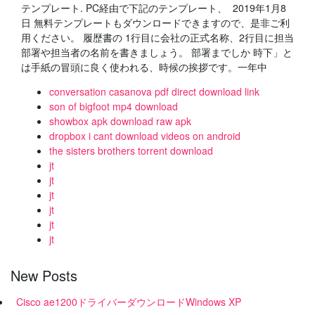
テンプレート. PC経由で下記のテンプレート、 2019年1月8
日 無料テンプレートもダウンロードできますので、是非ご利
用ください。 履歴書の 1行目に会社の正式名称、2行目に担当
部署や担当者の名前を書きましょう。 部署までしか 時下」と
は手紙の冒頭に良く使われる、時候の挨拶です。一年中
conversation casanova pdf direct download link
son of bigfoot mp4 download
showbox apk download raw apk
dropbox i cant download videos on android
the sisters brothers torrent download
jt
jt
jt
jt
jt
jt
New Posts
Cisco ae1200ドライバーダウンロードWindows XP