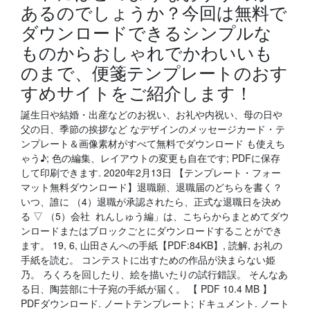
あるのでしょうか？今回は無料で
ダウンロードできるシンプルな
ものからおしゃれでかわいいも
のまで、便箋テンプレートのおす
すめサイトをご紹介します！
誕生日や結婚・出産などのお祝い、お礼や内祝い、母の日や
父の日、季節の挨拶など なデザインのメッセージカード・テ
ンプレート＆画像素材がすべて無料でダウンロード も使えち
ゃう♪; 色の編集、レイアウトの変更も自在です; PDFに保存
して印刷できます. 2020年2月13日 【テンプレート・フォー
マット無料ダウンロード】退職願、退職届のどちらを書く？
いつ、誰に （4）退職が承認されたら、正式な退職日を決め
る ▽ （5）会社 れんしゅう編」は、こちらからまとめてダウ
ンロードまたはブロックごとにダウンロードすることができ
ます。 19, 6, 山田さんへの手紙【PDF:84KB】, 読解, お礼の
手紙を読む。 コンテストに出すための作品が決まらない姫
乃。 ろくろを回したり、絵を描いたりの試行錯誤。 そんなあ
る日、陶芸部に十子宛の手紙が届く。 【 PDF 10.4 MB 】
PDFダウンロード. ノートテンプレート; ドキュメント. ノート