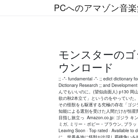
PCへのアマゾン音
モンスターのゴ
ウンロード
;; -*- fundamental -*- ;; edict dictionary
Dictionary Research ;; and D
んでもいいのに。(望似由面人) p130
欲の秋2本立て」というのをやっていた。(
その怪獣をも駆逐する究極の存在「ゴジラ
知能による選別を受けた人間だけが恒星間
目指し旅立っ Amazon.co.jp: ゴジ
ミガ, ミリー・ボビー・ブラウン, ブラッドリー・ Movie
Leaving Soon · Top rated · Ava
に、世界各地に怪獣が出現し覇権争いを始めて