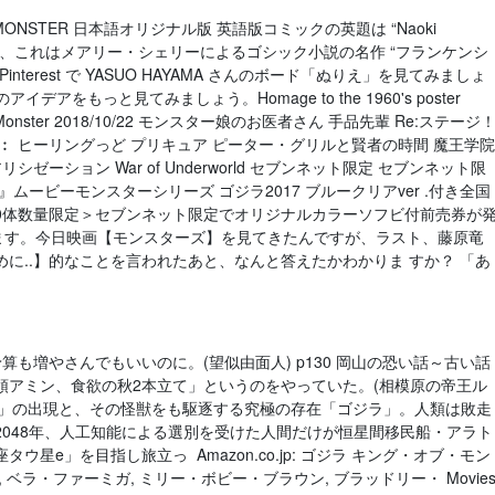
MONSTER 日本語オリジナル版 英語版コミックの英題は “Naoki
れていますが、これはメアリー・シェリーによるゴシック小説の名作 “フランケンシ
 Pinterest で YASUO HAYAMA さんのボード「ぬりえ」を見てみましょ
のアイデアをもっと見てみましょう。Homage to the 1960's poster
attle on Monster 2018/10/22 モンスター娘のお医者さん 手品先輩 Re:ステージ
︰ ヒーリングっど プリキュア ピーター・グリルと賢者の時間 魔王学院
ゼーション War of Underworld セブンネット限定 セブンネット限
』ムービーモンスターシリーズ ゴジラ2017 ブルークリアver .付き全国
00体数量限定＞セブンネット限定でオリジナルカラーソフビ付前売券が
お願いします。今日映画【モンスターズ】を見てきたんですが、ラスト、藤原竜
に..】的なことを言われたあと、なんと答えたかわかりま すか？ 「あ
も増やさんでもいいのに。(望似由面人) p130 岡山の恐い話～古い話
領アミン、食欲の秋2本立て」というのをやっていた。(相模原の帝王ル
「怪獣」の出現と、その怪獣をも駆逐する究極の存在「ゴジラ」。人類は敗走
048年、人工知能による選別を受けた人間だけが恒星間移民船・アラト
ウ星e」を目指し旅立っ Amazon.co.jp: ゴジラ キング・オブ・モン
 ベラ・ファーミガ, ミリー・ボビー・ブラウン, ブラッドリー・ Movie