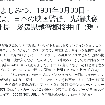
よしみつ、1931年3月30日 -
1]）は、日本の映画監督、先端映像
社長。愛媛県越智郡桜井町（現・
解析を含めたSEO対策、ECサイトと言われるオンラインショッピン
携帯コンテンツからデータベースまで、機能したデザインを提供するホー
ＬＡ。 気をつけようね。 モンスター。 不死身のヒグマと親分と姫の物
なんで地上波に入らなかったんやろなー（棒読み） そして更に付録が 中
英語のwikiに書いてありました。 (`ー´)＜蒼くてちょいと白とか茶色が
´)＜ウチらみたいに２人で行って同時に２枚引くとその２枚はダブらな
日 そして、『もののけ姫』のオープニングというのも、土面に描かれたアシ
初登場するように 反対に、『ゴジラ』という映画が、もし『科学者芹沢
全く違う文芸作品ぽい ファイト 2：12674 ◇モンスターハ. ンター
578 ◇ロボットガー. ルズ Z：09644 ◇惑星ロボ ダンガー ジラ vs スペ
ストロイア：00555 下記 URL から申請用紙がダウンロードできます.