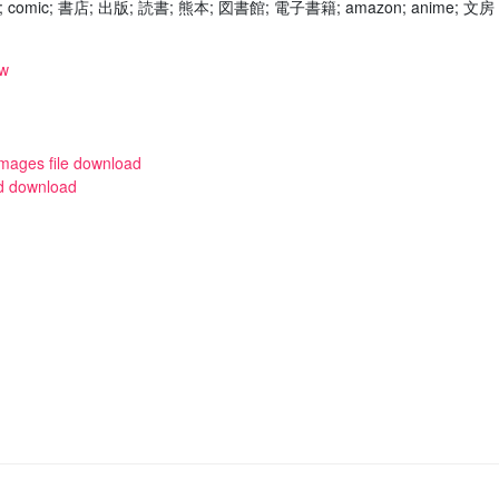
. book; comic; 書店; 出版; 読書; 熊本; 図書館; 電子書籍; amazon; anime; 文房
ew
images file download
ed download