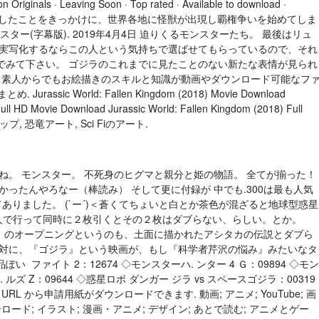
n Originals · Leaving Soon · Top rated · Available to download ·
姿を現したことをきっかけに、世界各地に怪獣が出現し覇権争いを始めてしま
モンスター(字幕版). 2019年4月4日 迫りくるモンスターたち。 最後はリュ
皆実写化するならこの人という気持ちで選ばせてもらっているので、それ
でみて下さい。 ゴジラのこれまでに見たことのない新たな表情が見られ
開 ド素人からでもお絵描きのスキルと知識が動画やダウンロード可能なフ
sic World: Fallen Kingdom (2018) Movie Download
Full HD Movie Download Jurassic World: Fallen Kingdom (2018) Full
テップ, 恐竜アート, Sci Fiのアート.
ね。 モンスター。 不死身のヒグマと親分と姫の物語。 全てが揃った！
かったんやろなー（棒読み） そして更に付録が 中でも.300は最も人気
てありました。 (`ー´)＜蒼くてちょいと白とか茶色が混ざると地球型惑星
に２人で行って同時に２枚引くとその２枚はダブらない、らしい。とか。
のけ姫』のオープニングというのも、土面に描かれたアシタカの伝説とダブら
反対に、『ゴジラ』という映画が、もし『科学者芹沢の悩み』みたいなタ
ファイト 2：12674 ◇モンスターハ. ンター 4 Ｇ：09894 ◇モン
 ルズ Z：09644 ◇惑星ロボ ダンガー ジラ vs スペースゴジラ：00319
記 URL から申請用紙がダウンロードできます. 動画; アニメ; YouTube; 画
ダウンロード; イラスト; 漫画・アニメ; デザイン; あとで読む; アニメとゲー