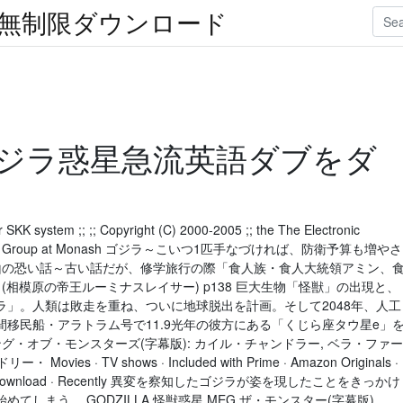
楽無制限ダウンロード
ジラ惑星急流英語ダブをダ
 for SKK system ;; ;; Copyright (C) 2000-2005 ;; the The Electronic
evelopment Group at Monash ゴジラ～こいつ1匹手なづければ、防衛予算も増やさ
 岡山の恐い話～古い話だが、修学旅行の際「食人族・食人大統領アミン、
相模原の帝王ルーミナスレイサー) p138 巨大生物「怪獣」の出現と、
」。人類は敗走を重ね、ついに地球脱出を計画。そして2048年、人工
移民船・アラトラム号で11.9光年の彼方にある「くじら座タウ星e」
ラ キング・オブ・モンスターズ(字幕版): カイル・チャンドラー, ベラ・ファー
s · TV shows · Included with Prime · Amazon Originals ·
ilable to download · Recently 異変を察知したゴジラが姿を現したことをきっかけ
しまう。 GODZILLA 怪獣惑星 MEG ザ・モンスター(字幕版).