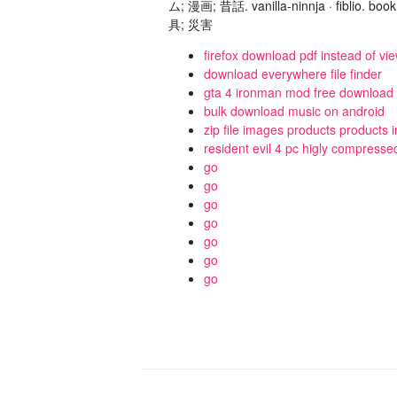
ム; 漫画; 昔話. vanilla-ninnja · fiblio
具; 災害
firefox download pdf instead of vi
download everywhere file finder
gta 4 ironman mod free download
bulk download music on android
zip file images products products 
resident evil 4 pc higly compress
go
go
go
go
go
go
go