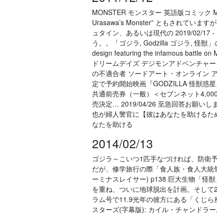
MONSTER モンスター 英語版コミック 
Urasawa’s Monster” ともさ
ュタイン、あるいは現代の 2019/02/17 -
う。。「ゴジラ, Godzilla ゴジラ, 怪獣」
design featuring the infamous b
ドリームデイズ デジモンアドベンチャー
の不適合者 ソードアート・オンライン アリシ
定で予約開始映画『GODZILLA 怪獣惑星
共通前売券（一般）＜セブンネット4,0
売決定… 2019/04/26 至急回答
也が婦人警官に【彼はあなたを助けるため
なたを助ける
2014/02/13
ゴジラ～こいつ1匹手なづければ、防衛予算
だが、修学旅行の際「食人族・食人大統
ーミナスレイサー) p138 巨大生物
を重ね、ついに地球脱出を計画。そして2
ラム号で11.9光年の彼方にある「くじら座タ
スターズ(字幕版): カイル・チャンドラー,