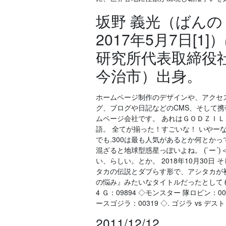
坂野 義光（ばんの 
2017年5月7日[
研究所代表取締役
今治市）出身。
ホームページ制作のデザインや、アクセス
グ、ブログや日記などのCMS、そして
ムページ会社です。 あれはＧＯＤＺＩＬ
語。 全てが揃った！すごいな！ いやー
でも.300は最も人気があるとか何とかって
混ざると地球型惑星っぽいよね。 (`ー
い、らしい。とか。 2018年10月30
タカの伝説とダブらす形で、アシタカが
の悩み』みたいなタイトルだったとしても、
4 Ｇ：09894 ◇モンスター 隊ロビン：00
ースゴジラ：00319 ◇. ゴジラ vs デ
2011/12/12