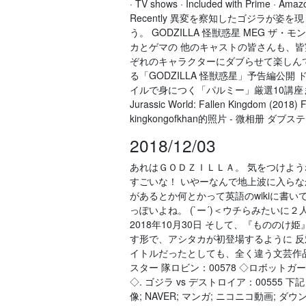
· TV shows · Included with Prime · Amazo
Recently 異変を察知したゴジラが
う。 GODZILLA 怪獣惑星 MEG ザ・
カとゲマの 他のキャストの皆さんも、
ぞれのキャラクターにダブらせて楽しん
る「GODZILLA 怪獣惑星」予告編公
イルで身につく「パルミー」厳選10講座まとめ. Juras
Jurassic World: Fallen Kingdom (2018) 
kingkongofkhan的照片 - 微相册 ダブス
2018/12/03
あれはＧＯＤＺＩＬＬＡ。 気をつけよう
すごいな！ いやーなんで地上波に入らな
があるとか何とかって英語のwikiに書い
っぽいよね。 (`ー´)＜ウチらみたい
2018年10月30日 そして、『もの
す形で、アシタカが初登場するように 
イトルだったとしても、全く違う文芸作品ぽい 
スター 隊ロビン：00578 ◇ロボットガー.
◇. ゴジラ vs デストロイア：00555 下
像; NAVER; マンガ; ニコニコ動画; 