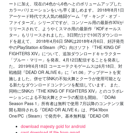
ートに加え、現在の4色から6色へとのボリュームアップした
カラーバリエーションをいち早く楽しめます。 2018年8月1日
アーケード時代で大人気の格闘ゲーム『ザ・キング・オブ・
ファイターズ』シリーズですが、コンソール用の最新作XIVが
リリースされて、ようやくスマホ用の最新作『KOFオールス
ター』もリリースされました。3日間だけで100万ダウンロー
ドを超えて、 2018年4月6日 SNKは2018年4月6日、好評発売
中のPlayStation 4/Steam（PC）向けソフト『THE KING OF
FIGHTERS XIV』について、追加ダウンロードキャラクター
「ブルー・マリー」を発表、4月12日配信することを発表し
た。 2019年6月18日 コーエーテクモゲームスは6月18日、対
戦格闘『DEAD OR ALIVE 6』に「v1.06」アップデートを実
施しました。併せてSNKの不知火舞とクーラが使用可能とな
る新たなダウンロードコンテンツを配信しています。 また、
同時にSNKの『THE KING OF FIGHTERS XIV』とのコラボレ
ーションによる不知火舞とクーラの配信も開始。「DOA6
Season Pass 1」所有者は無料で使用 7月以降のコンテンツ展
開も期待される『DEAD OR ALIVE 6』は、PS4/Xbox
One/PC（Steam）で発売中。基本無料版『DEAD OR
download majesty gold for android
cant download iif file from gmail