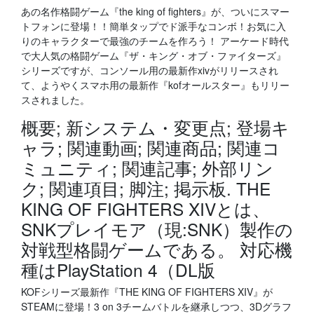
あの名作格闘ゲーム『the king of fighters』が、ついにスマー
トフォンに登場！！簡単タップでド派手なコンボ！お気に入
りのキャラクターで最強のチームを作ろう！ アーケード時代
で大人気の格闘ゲーム『ザ・キング・オブ・ファイターズ』
シリーズですが、コンソール用の最新作xivがリリースされ
て、ようやくスマホ用の最新作『kofオールスター』もリリー
スされました。
概要; 新システム・変更点; 登場キ
ャラ; 関連動画; 関連商品; 関連コ
ミュニティ; 関連記事; 外部リン
ク; 関連項目; 脚注; 掲示板. THE
KING OF FIGHTERS XIVとは、
SNKプレイモア（現:SNK）製作の
対戦型格闘ゲームである。 対応機
種はPlayStation 4（DL版
KOFシリーズ最新作『THE KING OF FIGHTERS XIV』が
STEAMに登場！3 on 3チームバトルを継承しつつ、3Dグラフ