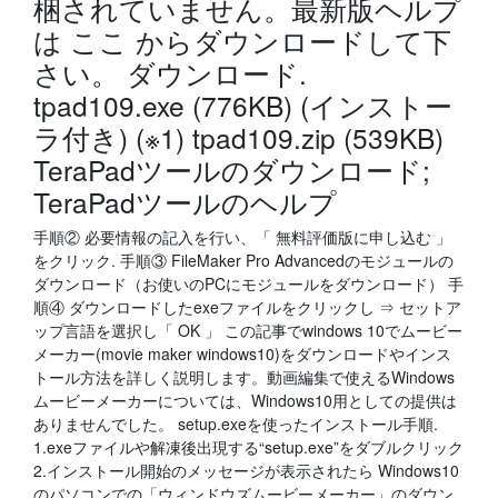
梱されていません。最新版ヘルプ
は ここ からダウンロードして下
さい。 ダウンロード.
tpad109.exe (776KB) (インストー
ラ付き) (※1) tpad109.zip (539KB)
TeraPadツールのダウンロード;
TeraPadツールのヘルプ
手順② 必要情報の記入を行い、「 無料評価版に申し込む 」
をクリック. 手順③ FileMaker Pro Advancedのモジュールの
ダウンロード（お使いのPCにモジュールをダウンロード） 手
順④ ダウンロードしたexeファイルをクリックし ⇒ セットア
ップ言語を選択し「 OK 」 この記事でwindows 10でムービー
メーカー(movie maker windows10)をダウンロードやインス
トール方法を詳しく説明します。動画編集で使えるWindows
ムービーメーカーについては、Windows10用としての提供は
ありませんでした。 setup.exeを使ったインストール手順.
1.exeファイルや解凍後出現する“setup.exe”をダブルクリック
2.インストール開始のメッセージが表示されたら Windows10
のパソコンでの「ウィンドウズムービーメーカー」のダウン