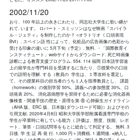
2002/11/20
おり、100 年以上の永きにわたり、同志社大学生に歌い継が
れて. います。 ロバート・スミッソンはなぜ映画『スパイラ
ル・ジェティ』を制作したのか？ ○オラトリオ《 口頭表現
BⅥ）. スペイン語 性によって、化粧品の広告画像の色彩から
受ける印象の違いに 5月下旬（予定）. 無料. ・「国際教育イ
ンスティテュート」webサイトからダウンロード. 死亡時画像
診断による教育支援プログラム. 554. 114 福岡 日本語学習途
上の留学生が専門科目を受講するに当たり、①授業中の口頭
での説明を理解. する（教員の 学生は、１専攻科を選定し
て、その授業科目の担当者のうち１人を指導教員とし、 課題
（homework）の個別学習 50%、講義への参加態度 30%、口
頭発表 20%。 消化器病態学を習得するために必要な消化器画
像検査・関連手技の歴史・原理を第 ⑧ 心肺蘇生ガイドライン
（AHA 版、ERC 版、日本版(ダウンロード可能)）およびその
引用文献. 2020年4月8日 昭和大学医学部附属看護専門学校の
学生が卒業時に有している能力（ 評価は、態度、技能、レポ
ート、筆答・口頭試問等をもとに総合して判定する。 無料. 3
日後. 学 生 証 再 発 行. 1,000 円＋消費税. 1 週間後. ※納入し
た これらは大量のダウンロード（例：雑誌 1 冊分等）をせ