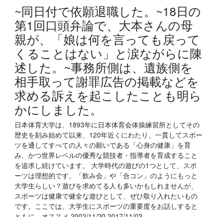
~同日付で依願退職した。~18日の
第1回口頭弁論で、大本さんの母
親が、「娘は何を言っても戻って
くることはない」と涙ながらに陳
述した。~事務所側は、遺族側を
相手取って謝罪広告の掲載などを
求める訴えを起こしたことも明ら
かにしました。
日本体育大学は、1893年に日本体育会体操練習所としてその
歴史を刻み始めて以来、120年近くにわたり、一貫してスポー
ツを通してすべての人々の願いである「心身の健康」を育
み、かつ世界レベルの優秀な競技者・指導者を育成すること
を追求し続けています。 大学時代の遊びの1つとして、スポ
ーツは理想的です。「飲み会」や「合コン」のようにもっと
大学生らしい？遊びを求めてる人も多いかもしれませんが、
スポーツは健康で健全な遊びとして、ぜひ取り入れたいもの
です。ここでは、大学生にスポーツの重要度をお話しすると
ともに、オススメ 2002/11/20 2017/11/03