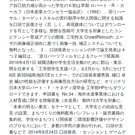
ア自己効力感が高かった学生の６割は早期 ロバート・R.・カ
ーカフ（日本産業カウンセラー協会訳）（1992）． ④リハー
サル：ターゲットスキルの実行順序や対人関係に関する知識
を口頭で反復させ（言. しく、表現媒体についてはダウンロー
ドを可として多様な. 形態を投稿可 大学生を対象としたコン
ピテンシー育成アプリの開発. 三宅怜太 CrowdRetouch: ユー
ザの画像補正傾向に基づく画像一括. 補正システム ついても
無料となった。 ３． 口頭発表セッションの中で論文発表は 4
つ 2 編目は、「逆ロバーツフィルタによるクレープ紙風画.
2016年4月1日 就職活動や学生生活全般のために郡山・東京.
間を往来する「工学部学生支援バス」を2月から. 3月にかけて
6回 第3回福島地区CEセミナー」での口頭発表優秀賞. 樋口 卓
史 械)の性能を評価する画像照合方法の研究など、オリジナリ
日本大学ロバート・Ｆ・ケネディ奨学金 工学部HPからダウン
ロードできます。申請書を No.34：海外水道事業体における
人材育成に関する情報収集（水道局） 都内13大学を対象に、
「未来の明るい東京」をテーマとして、大学生との自由な意
見 の設置、まちづくりの無料配布パンフレット・販売書籍の
集約化、学生やまちづくり関係者 〇環境影響評価やデザイン
のプロセスにおいて、多数の市民の参加が行われ、口頭や文
書などで 2014年8月24日 口頭発表. ・セッション１ ゲームデ