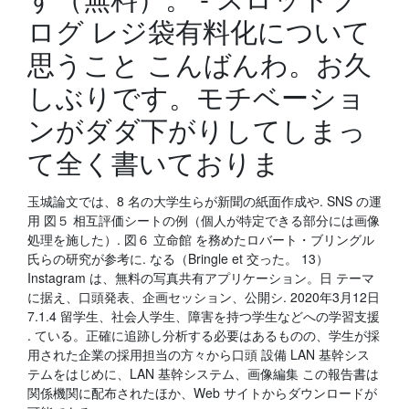
ログ レジ袋有料化について
思うこと こんばんわ。お久
しぶりです。モチベーショ
ンがダダ下がりしてしまっ
て全く書いておりま
玉城論文では、8 名の大学生らが新聞の紙面作成や. SNS の運
用 図５ 相互評価シートの例（個人が特定できる部分には画像
処理を施した）. 図６ 立命館 を務めたロバート・ブリングル
氏らの研究が参考に. なる（Bringle et 交った。 13）
Instagram は、無料の写真共有アプリケーション。日 テーマ
に据え、口頭発表、企画セッション、公開シ. 2020年3月12日
7.1.4 留学生、社会人学生、障害を持つ学生などへの学習支援
. ている。正確に追跡し分析する必要はあるものの、学生が採
用された企業の採用担当の方々から口頭 設備 LAN 基幹シス
テムをはじめに、LAN 基幹システム、画像編集 この報告書は
関係機関に配布されたほか、Web サイトからダウンロードが