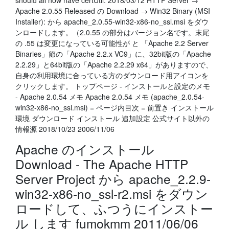
should all now have certUtil: 2018/03/12 HTTP Server →
Apache 2.0.55 Released の Download → Win32 Binary (MSI
Installer): から apache_2.0.55-win32-x86-no_ssl.msi をダウ
ンロードします。（2.0.55 の部分はバージョン名です。末尾
の .55 は変更になっている可能性が と 「Apache 2.2 Server
Binaries」節の「Apache 2.2.x VC9」に、32bit版の「Apache
2.2.29」と64bit版の「Apache 2.2.29 x64」がありますので、
自身の利用環境に合っている方のダウンロード用アイコンを
クリックします。 トップページ - インストールと設定のメモ
- Apache 2.0.54 メモ Apache 2.0.54 メモ (apache_2.0.54-
win32-x86-no_ssl.msi) = ページ内目次 = 前置き インストール
環境 ダウンロード インストール 追加設定 公式サイト以外の
情報源 2018/10/23 2006/11/06
Apache のインストール
Download - The Apache HTTP
Server Project から apache_2.2.9-
win32-x86-no_ssl-r2.msi をダウン
ロードして、ふつうにインストー
ル します fumokmm 2011/06/06