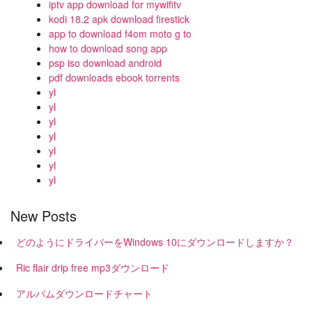
iptv app download for mywifitv
kodi 18.2 apk download firestick
app to download f4om moto g to
how to download song app
psp iso download android
pdf downloads ebook torrents
yl
yl
yl
yl
yl
yl
yl
New Posts
どのようにドライバーをWindows 10にダウンロードしますか？
Ric flair drip free mp3ダウンロード
アルバムダウンロードチャート