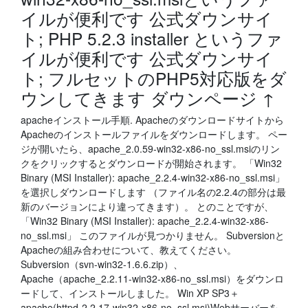
イルが便利です 公式ダウンサイ
ト; PHP 5.2.3 installer というファ
イルが便利です 公式ダウンサイ
ト; フルセットのPHP5対応版をダ
ウンしてきます ダウンページ ↑
apacheインストール手順. Apacheのダウンロードサイトから
Apacheのインストールファイルをダウンロードします。 ペー
ジが開いたら、apache_2.0.59-win32-x86-no_ssl.msiのリン
クをクリックするとダウンロードが開始されます。 「Win32
Binary (MSI Installer): apache_2.2.4-win32-x86-no_ssl.msi」
を選択しダウンロードします （ファイル名の2.2.4の部分は最
新のバージョンにより違ってきます）。 とのことですが、
「Win32 Binary (MSI Installer): apache_2.2.4-win32-x86-
no_ssl.msi」 このファイルが見つかりません。 Subversionと
Apacheの組み合わせについて、教えてください。
Subversion（svn-win32-1.6.6.zip）、
Apache（apache_2.2.11-win32-x86-no_ssl.msi）をダウンロ
ードして、インストールしました。 Win XP SP3＋
apache(httpd-2.2.17-win32-x86-no_ssl.msi)Webサーバーを