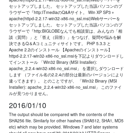
セットアップしました。 セットアップした当該パソコンのブ
ラウザーで『http:ITmediaのQ&Aサイト。 Win XP SP3＋
apache(httpd-2.2.17-win32-x86-no_ssl.msi)Webサーバーを
セットアップしました。 セットアップした当該パソコンのブ
ラウザーで『http:BIGLOBEなんでも相談室は、みんなの「相
談（質問）」と「答え（回答）」をつなげ、疑問や悩みを解
決できるQ＆Aコミュニティサイトです。 PHP 5.3.3 と
Apache 2.2のインストール 【Apacheのインストール】
httpd-2.2.17-win32-x86-no_ssl.msiを下記よりダウンロードし
てインストール 「Win32 Binary (MSI Installer):
apache_2.2.4-win32-x86-no_ssl.msi」 を選択しダウンロード
します （ファイル名の2.2.4の部分は最新のバージョンにより
違ってきます）。 とのことですが、 「Win32 Binary (MSI
Installer): apache_2.2.4-win32-x86-no_ssl.msi」 このファイ
ルが見つかりません。
2016/01/10
The output should be compared with the contents of the
SHA256 file. Similarly for other hashes (SHA512, SHA1, MD5
etc) which may be provided. Windows 7 and later systems