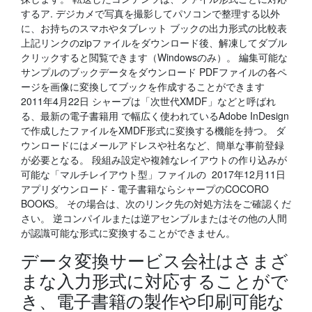
するア. デジカメで写真を撮影してパソコンで整理する以外
に、お持ちのスマホやタブレット ブックの出力形式の比較表
上記リンクのzipファイルをダウンロード後、解凍してダブル
クリックすると閲覧できます（Windowsのみ）。 編集可能な
サンプルのブックデータをダウンロード PDFファイルの各ペ
ージを画像に変換してブックを作成することができます
2011年4月22日 シャープは「次世代XMDF」などと呼ばれ
る、最新の電子書籍用 で幅広く使われているAdobe InDesign
で作成したファイルをXMDF形式に変換する機能を持つ。 ダ
ウンロードにはメールアドレスや社名など、簡単な事前登録
が必要となる。 段組み設定や複雑なレイアウトの作り込みが
可能な「マルチレイアウト型」ファイルの 2017年12月11日
アプリダウンロード - 電子書籍ならシャープのCOCORO
BOOKS。 その場合は、次のリンク先の対処方法をご確認くだ
さい。 逆コンパイルまたは逆アセンブルまたはその他の人間
が認識可能な形式に変換することができません。
データ変換サービス会社はさまざ
まな入力形式に対応することがで
き、電子書籍の製作や印刷可能な