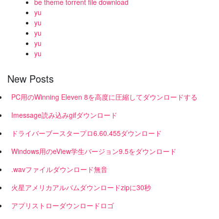
be theme torrent file download
yu
yu
yu
yu
yu
New Posts
PC用のWinning Eleven 8を高度に圧縮してダウンロードする
Imessage読み込みgifダウンロード
ドライバーブースタープロ6.60.455ダウンロード
Windows用のeView学生バージョン9.5をダウンロード
.wavファイルダウンロード無音
火星アメリカアルバムダウンロードzipに30秒
アプリストローダウンロードロゴ