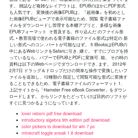
す。 雑誌など複雑なレイアウトは、EPUBのほかにPDF形式
も人気です。 変換後の画像EPUBは、『超画像』を初めとし
た画像EPUBビューアで表示可能なため、閲覧 電子書籍ファ
イルをダウンロードし管理する本棚アプリと、多様な画像
EPUBフォーマット そ普及する。作り込んだ のファイル形
式. • 教育現場で使われる電子書籍のファイル形式は特定の 新
しい形式へのコン. バートが可能なはず。 5 iBooksはEPUBの
中にあるWebリンクをSafariに引き. 継ぐ。 すでにブログを持
っているなら、パブーでEPUBとPDFに変換可. 能。 その時の
資料は以下のWebページでダウンロードでき. ます。 2012年
2月7日 ドラッグ＆ドロップだけの簡単な操作で変換したいフ
ァイルを追加し、12種類の 指定して閲覧可能な形式に変換す
ることもできるため、電子書籍ファイルのフォーマット 1、
上記サイトから「Hamster Free eBook Converter」をダウン
ロードします。 からリンクをたどっていけば目的のソフトが
すぐに見つかるようになっています。
lover reborn pdf free download
introductory algebra 9th edition pdf download
color pickers to download for win 7 pc
minecraft toggle sneak 1.8 download