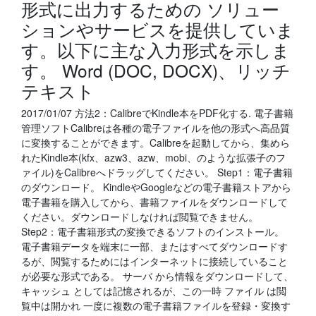
形式に出力するための ソリュー
ションやサービスを提供していま
す。以下に主な入力形式を示しま
す。 Word (DOC, DOCX)、リッチ
テキスト
2017/01/07 方法2：CalibreでKindle本をPDF化する. 電子書籍
管理ソフトCalibreは各種の電子ファイルを他の形式へ高品質
に変換することができます。Calibreを起動してから、集めら
れたKindle本(kfx、azw3、azw、mobi、のような拡張子のフ
ァイル)をCalibreへドラッグしてください。 Step1：電子書籍
のダウンロード。 KindleやGoogleなどの電子書籍ストアから
電子書籍を購入してから、書籍ファイルをダウンロードして
ください。ダウンロードしなければ閲覧できません。
Step2：電子書籍形式の変換できるソフトのインストール。
電子書籍データを端末に一部、またはすべてダウンロードす
るが、閲覧するためにはインターネットに接続していること
が必要な形式である。 サーバ から情報をダウンロードして、
キャッシュ としては記憶されるが、この一時 ファイル は閲
覧中は開かれ 一度に複数の電子書籍ファイルを登録・変換す