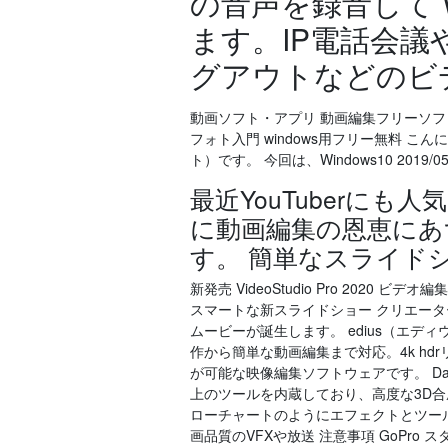
の音声を録音して 
ます。IP電話会
グアウトなどのビ
動画ソフト・アプリ 動画編集フリーソフト
フォト入門 windows用フリー無料 こ
ト）です。 今回は、Windows10 2019/05/0
最近YouTuberに
に動画編集の恩恵にあ
す。 簡単なスライドシ
新発売 VideoStudio Pro 202
スマートな新スライドショー クリエー
ムービーが誕生します。 edius（エ
作から簡単な動画編集まで対応。4k h
が可能な映像編集ソフトウェアです。 DaVinci 
上のツールを内蔵しており、高度な3D
ローチャートのようにエフェクトとツールをす
画品質のVFXや放送 注意事項 GoPr