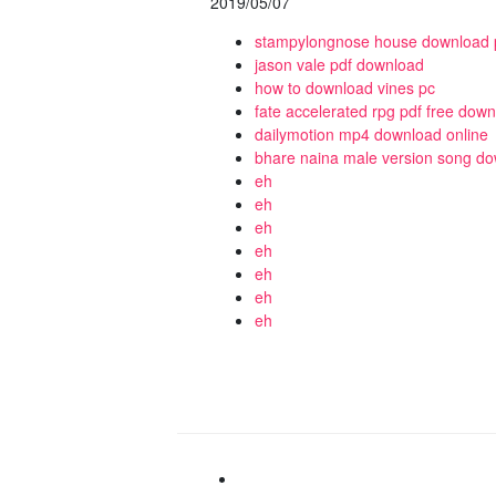
2019/05/07
stampylongnose house download 
jason vale pdf download
how to download vines pc
fate accelerated rpg pdf free dow
dailymotion mp4 download online
bhare naina male version song d
eh
eh
eh
eh
eh
eh
eh