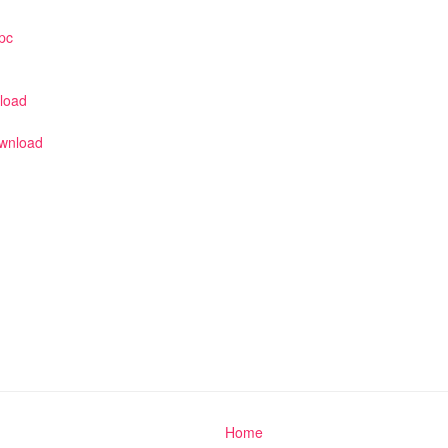
pc
nload
ownload
Home