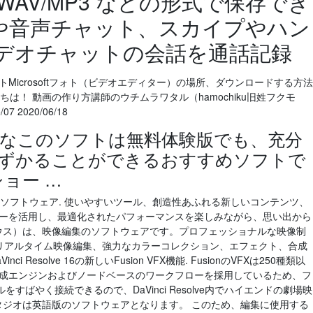
WAV/MP3 などの形式で保存でき
議や音声チャット、スカイプやハン
デオチャットの会話を通話記録
Microsoftフォト（ビデオエディター）の場所、ダウンロードする方法
んにちは！ 動画の作り方講師のウチムラワタル（hamochiku旧姓フクモ
7 2020/06/18
も人気なこのソフトは無料体験版でも、充分
ずかることができるおすすめソフトで
ョー …
0 ビデオ編集ソフトウェア. 使いやすいツール、創造性あふれる新しいコンテンツ、
ターを活用し、最適化されたパフォーマンスを楽しみながら、思い出から
ディウス）は、映像編集のソフトウェアです。プロフェッショナルな映像制
drリアルタイム映像編集、強力なカラーコレクション、エフェクト、合成
Resolve 16の新しいFusion VFX機能. FusionのVFXは250種類以
合成エンジンおよびノードベースのワークフローを採用しているため、フ
ばやく接続できるので、DaVinci Resolve内でハイエンドの劇場映
o スタジオは英語版のソフトウェアとなります。 このため、編集に使用する