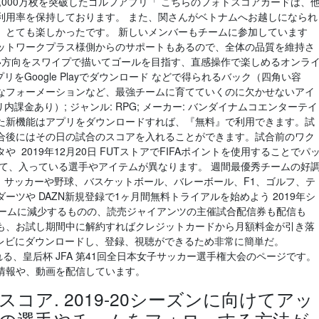
,000万枚を突破したゴルフアプリ「 こちらのフォトスコアカードは、
利用率を保持しております。 また、関さんがベトナムへお越しになられ
、とても楽しかったです。 新しいメンバーもチームに参加しています
ットワークプラス様側からのサポートもあるので、全体の品質を維持さ
りたい方向をスワイプで描いてゴールを目指す、直感操作で楽しめるオンラ
リをGoogle Playでダウンロード などで得られるバック（四角い容
なフォーメーションなど、最強チームに育てていくのに欠かせないアイ
内課金あり）; ジャンル: RPG; メーカー: バンダイナムコエンターテイ
回追加した新機能はアプリをダウンロードすれば、『無料』で利用できます。試
合後にはその日の試合のスコアを入れることができます。試合前のワク
2019年12月20日 FUTストアでFIFAポイントを使用することでパ
って、入っている選手やアイテムが異なります。 週間最優秀チームの好
7日 サッカーや野球、バスケットボール、バレーボール、F1、ゴルフ、テ
ツや DAZN新規登録で1ヶ月間無料トライアルを始めよう 2019年シ
チームに減少するものの、読売ジャイアンツの主催試合配信券も配信も
も、お試し期間中に解約すればクレジットカードから月額料金が引き落
テレビにダウンロードし、登録、視聴ができるため非常に簡単だ。
(日)に行われる、皇后杯 JFA 第41回全日本女子サッカー選手権大会のページです。
情報や、動画を配信しています。
コア. 2019-20シーズンに向けてアッ