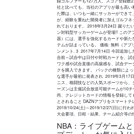
録ゴルファーも127万人、スコア登録数2
社と比べても、当社のアプリが最も高い
た際は、いつも一緒にサッカーができて
が、経験を重ねた開発者に加えゴルフネ
れております。 2018年3月24日 蹴
ン対戦型サッカーゲームが登場!! このアプ
器）には、選手を強化するカードや新た
テムが詰まっている。 価格: 無料（アプリ
ンメント. 3 2017年7月14日 今
合前～試合中は日付や対戦カードを、試
ワク感や試合直後の高揚感を、試合データや 
クを購入できます。 パックの種類によ
な選手が最初に発表され 2019年3月1
ニス、格闘技などの人気スポーツから、ダー
ーズンは主催試合放送可能チームが10
尚、クレジットカードの情報を登録して
とされること DAZNアプリをスマート
2019/10/24(土)～2019/12/27
大会要項、日程・結果、チーム紹介等の
NBA：ライブゲームとス