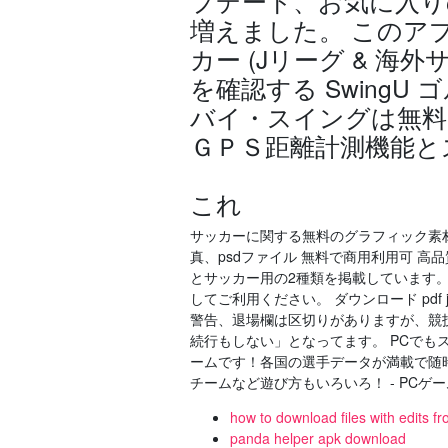
プデート、お気に入り
増えました。 このアプ
カー (Jリーグ & 海
を確認する SwingU 
バイ・スイングは無料
ＧＰＳ距離計測機能と
これ
サッカーに関する無料のグラフィック素材
真、psdファイル 無料で商用利用可 高
とサッカー用の2種類を掲載しています。
してご利用ください。 ダウンロード pd
警告、退場欄は区切りがありますが、競
続行もしない」となってます。 PCでもス
ームです！各国の選手データが満載で随
チームなど遊び方もいろいろ！ - PCゲーム
how to download files with edits f
panda helper apk download