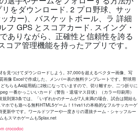
の選手やチームをフォローする方法が
リをダウンロード. 2 プロ野球、サッ
外サッカー)、バスケットボール、ラ 詳細
ゴルフ GPS とスコアカード. スイング・
でありながら、正確性と信頼性を誇る
スコア管理機能を持ったアプリです。
を見つけてダウンロードしよう。37,000を超えるベクター画像、写
品質画像 Excelで作成した、メンバー表の無料テンプレートです。野球用
どちらもA4縦用紙に2枚になっていますので、切り離すか、二つ折りに
f jpeg 一番かっこいいカード（警告・退場マス目状）（カラー印刷用）
技規則第3条では、「いずれかのチームが7人未満の場合、試合は開始も
マホでも遊べる無料HTML5ゲーム！11vs11の本格的なフルサッカーゲ
時更新中です。ワールドツアーや一度きりの選抜チーム・シャッフルー
もスマホゲームもSplax.net
rom crocodoc