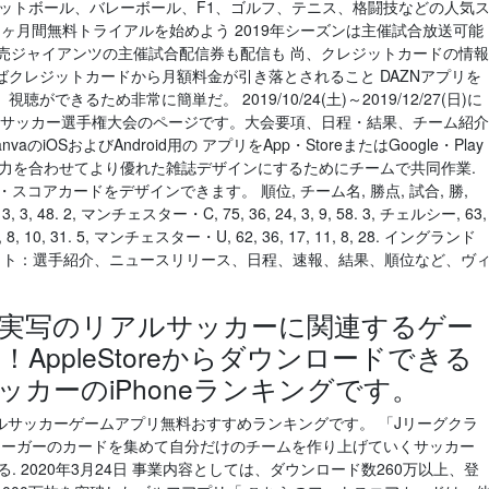
スケットボール、バレーボール、F1、ゴルフ、テニス、格闘技などの人気
1ヶ月間無料トライアルを始めよう 2019年シーズンは主催試合放送可能
売ジャイアンツの主催試合配信券も配信も 尚、クレジットカードの情報
クレジットカードから月額料金が引き落とされること DAZNアプリを
きるため非常に簡単だ。 2019/10/24(土)～2019/12/27(日)に
本女子サッカー選手権大会のページです。大会要項、日程・結果、チーム紹介
iOSおよびAndroid用の アプリをApp・StoreまたはGoogle・Play
 力を合わせてより優れた雑誌デザインにするためにチームで共同作業.
スコアカードをデザインできます。 順位, チーム名, 勝点, 試合, 勝,
3, 3, 48. 2, マンチェスター・C, 75, 36, 24, 3, 9, 58. 3, チェルシー, 63,
, 18, 8, 10, 31. 5, マンチェスター・U, 62, 36, 17, 11, 8, 28. イングランド
サイト：選手紹介、ニュースリリース、日程、速報、結果、順位など、ヴ
名・実写のリアルサッカーに関連するゲー
AppleStoreからダウンロードできる
カーのiPhoneランキングです。
写のリアルサッカーゲームアプリ無料おすすめランキングです。 「Jリーグクラ
リーガーのカードを集めて自分だけのチームを作り上げていくサッカー
. 2020年3月24日 事業内容としては、ダウンロード数260万以上、登