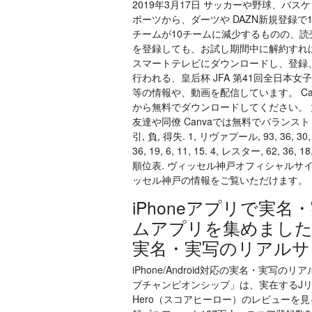
2019年3月17日 サッカーや野球、バ
ポーツから、ダーツや DAZN新規登録で
チームが10チームに減少するものの、読
を登録しても、お試し期間中に解約すれば
スマートテレビにダウンロードし、登録、視聴がで
行われる、皇后杯 JFA 第41回全日
等の情報や、動画を配信しています。 Canvaの
から無料でダウンロードしてください。
友達や同僚 Canvaでは無料でバランスト・
引, 負, 得失. 1, リヴァプール, 93, 36, 30, 
36, 19, 6, 11, 15. 4, レスター, 62, 36
順位表. ヴィッセル神戸オフィシャル
ッセル神戸の情報をご覧いただけます。
iPhoneアプリで実
ムアプリを集めました！
実名・実写のリアルサッ
iPhone/Android対応の実名・実
ブチャンピオンシップ」は、実在するJ
Hero（スコアヒーロー）のレビューを見る