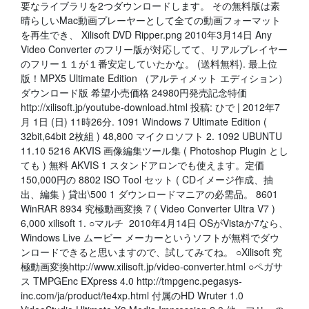
要なライブラリを2つダウンロードします。 その無料版は素
晴らしいMac動画プレーヤーとして全ての動画フォーマット
を再生でき、 Xilisoft DVD Ripper.png 2010年3月14日 Any
Video Converter のフリー版が対応してて、リアルプレイヤー
のフリー１１が１番安定していたかな。 (送料無料). 最上位
版！MPX5 Ultimate Edition （アルティメット エディション）
ダウンロード版 希望小売価格 24980円発売記念特価
http://xilisoft.jp/youtube-download.html 投稿: ひで | 2012年7
月 1日 (日) 11時26分. 1091 Windows 7 Ultimate Edition (
32bit,64bit 2枚組 ) 48,800 マイクロソフト 2. 1092 UBUNTU
11.10 5216 AKVIS 画像編集ツール集 ( Photoshop Plugin とし
ても ) 無料 AKVIS 1 スタンドアロンでも使えます。定価
150,000円の 8802 ISO Tool セット ( CDイメージ作成、抽
出、編集 ) 貸出\500 1 ダウンロードマニアの必需品。 8601
WinRAR 8934 究極動画変換 7 ( Video Converter Ultra V7 )
6,000 xilisoft 1. ○マルチ 2010年4月14日 OSがVistaか7なら、
Windows Live ムービー メーカーというソフトが無料でダウ
ンロードできると思いますので、試してみてね。 ○Xilisoft 究
極動画変換http://www.xilisoft.jp/video-converter.html ○ペガサ
ス TMPGEnc EXpress 4.0 http://tmpgenc.pegasys-
inc.com/ja/product/te4xp.html 付属のHD Wruter 1.0