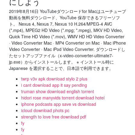
にしよう
2019年8月16日 YouTubeダウンロードfor Macはユーチューブ
動画を無料ダウンロード、YouTube 保存できるフリーソフ
ト。 Nexus 4, Nexus 7, Nexus 10 H.264/MPEG-4 AVC
(*.mp4), MPEG2 HD Video (*.mpg; *.mpeg), MKV HD Video,
Quick Time HD Video (*.mov), WMV HD HD Video Converter
· Video Converter Mac · MP4 Converter on Mac · Mac iPhone
Video Converter · Mac iPod Video Converter. ダウンロードし
たセットアップファイル（x-video-converter-ultimate7-
jp.exe）からインストールします。 ※ インストール時に
Japanese を選択することで、日本語で利用できます。
twrp v3v apk download stylo 2 plus
i cant download app it say pending
truman show download english torrent
hidori rose manyvids torrent download hotel
iphone podcasts app save vs download
icloud download phots pc
strength to love free download pdf
fy
fy