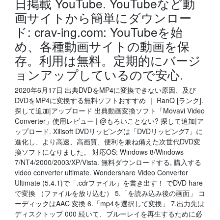
日掲載 YouTube. YouTubeなど動
画サイトから簡単にダウンロー
ド: crav-ing.com: YouTubeを始
め、各種動画サイトの動画を保
存。利用は無料。定期的にバージ
ョンアップしているので安心.
2020年6月17日 出典DVDをMP4に変換できない原因、及び
DVDをMP4に変換する無料ソフトおすすめ ｜ RanQ [ランク].
探して追加|アップロード 出典動画変換ソフト「Movavi Video
Converter」使用レビュー | @もろいことない? 探して追加|ア
ップロード. Xilisoft DVDリッピングは「DVDリッピング7」に
進化し、より高速、高画質、便利を兼ね備えた次世代DVD変
換ソフトになりました。 対応OS: Windows 8/Windows
7/NT4/2000/2003/XP/Vista. 無料ダウンロードする, 購入する
video converter ultimate. Wondershare Video Converter
Ultimate (5.4.1)で「.cdrファイル」を書き出す！ でDVD hare
で変換 （ファイルを放り込む） 5.「を読み込み後の画面」 コ
ーディックはAAC 変換 6.「mp4を選択して変換」 7.出力先は
ディスクトップ 000 続いて、ブルーレイを再生するために必