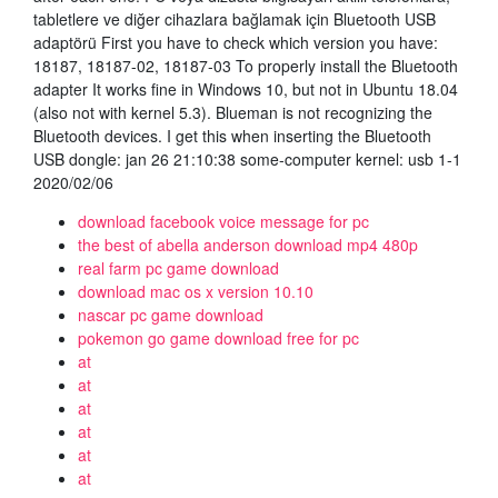
tabletlere ve diğer cihazlara bağlamak için Bluetooth USB
adaptörü First you have to check which version you have:
18187, 18187-02, 18187-03 To properly install the Bluetooth
adapter It works fine in Windows 10, but not in Ubuntu 18.04
(also not with kernel 5.3). Blueman is not recognizing the
Bluetooth devices. I get this when inserting the Bluetooth
USB dongle: jan 26 21:10:38 some-computer kernel: usb 1-1
2020/02/06
download facebook voice message for pc
the best of abella anderson download mp4 480p
real farm pc game download
download mac os x version 10.10
nascar pc game download
pokemon go game download free for pc
at
at
at
at
at
at