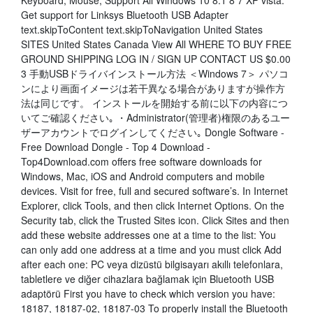
Keyboard, Mouse, Support All Windows 10 8.1 8 7 XP vista.
Get support for Linksys Bluetooth USB Adapter
text.skipToContent text.skipToNavigation United States
SITES United States Canada View All WHERE TO BUY FREE
GROUND SHIPPING LOG IN / SIGN UP CONTACT US $0.00
3 手動USBドライバインストール方法 ＜Windows 7＞ パソコ
ンにより画面イメージは若干異なる場合がありますが操作方
法は同じです。 インストールを開始する前に以下の内容につ
いてご確認ください｡ ・Administrator(管理者)権限のあるユー
ザーアカウントでログインしてください｡ Dongle Software -
Free Download Dongle - Top 4 Download -
Top4Download.com offers free software downloads for
Windows, Mac, iOS and Android computers and mobile
devices. Visit for free, full and secured software’s. In Internet
Explorer, click Tools, and then click Internet Options. On the
Security tab, click the Trusted Sites icon. Click Sites and then
add these website addresses one at a time to the list: You
can only add one address at a time and you must click Add
after each one: PC veya dizüstü bilgisayarı akıllı telefonlara,
tabletlere ve diğer cihazlara bağlamak için Bluetooth USB
adaptörü First you have to check which version you have:
18187, 18187-02, 18187-03 To properly install the Bluetooth