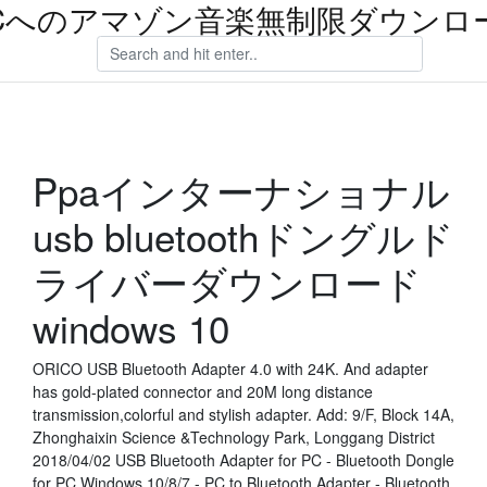
Cへのアマゾン音楽無制限ダウンロ
Ppaインターナショナル
usb bluetoothドングルド
ライバーダウンロード
windows 10
ORICO USB Bluetooth Adapter 4.0 with 24K. And adapter
has gold-plated connector and 20M long distance
transmission,colorful and stylish adapter. Add: 9/F, Block 14A,
Zhonghaixin Science &Technology Park, Longgang District
2018/04/02 USB Bluetooth Adapter for PC - Bluetooth Dongle
for PC Windows 10/8/7 - PC to Bluetooth Adapter - Bluetooth