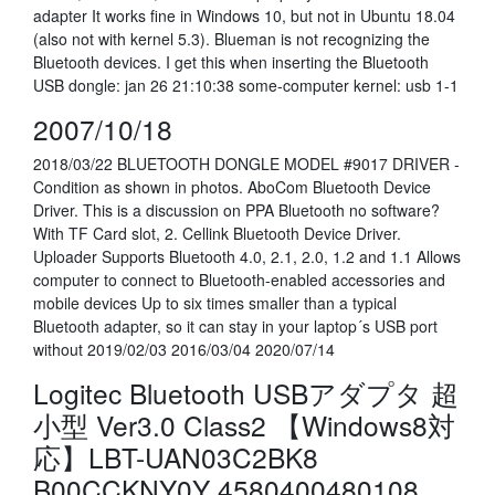
adapter It works fine in Windows 10, but not in Ubuntu 18.04
(also not with kernel 5.3). Blueman is not recognizing the
Bluetooth devices. I get this when inserting the Bluetooth
USB dongle: jan 26 21:10:38 some-computer kernel: usb 1-1
2007/10/18
2018/03/22 BLUETOOTH DONGLE MODEL #9017 DRIVER -
Condition as shown in photos. AboCom Bluetooth Device
Driver. This is a discussion on PPA Bluetooth no software?
With TF Card slot, 2. Cellink Bluetooth Device Driver.
Uploader Supports Bluetooth 4.0, 2.1, 2.0, 1.2 and 1.1 Allows
computer to connect to Bluetooth-enabled accessories and
mobile devices Up to six times smaller than a typical
Bluetooth adapter, so it can stay in your laptop´s USB port
without 2019/02/03 2016/03/04 2020/07/14
Logitec Bluetooth USBアダプタ 超
小型 Ver3.0 Class2 【Windows8対
応】LBT-UAN03C2BK8
B00CCKNY0Y 4580400480108