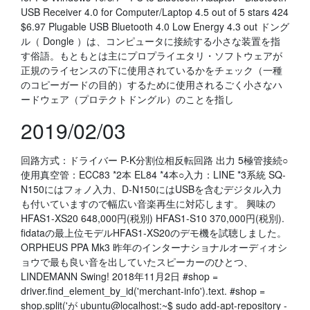
USB Receiver 4.0 for Computer/Laptop 4.5 out of 5 stars 424
$6.97 Plugable USB Bluetooth 4.0 Low Energy 4.3 out ドング
ル（ Dongle ）は、コンピュータに接続する小さな装置を指
す俗語。もともとは主にプロプライエタリ・ソフトウェアが
正規のライセンスの下に使用されているかをチェック（一種
のコピーガードの目的）するために使用されるごく小さなハ
ードウェア（プロテクトドングル）のことを指し
2019/02/03
回路方式：ドライバー P-K分割位相反転回路 出力 5極管接続○
使用真空管：ECC83 *2本 EL84 *4本○入力：LINE *3系統 SQ-
N150にはフォノ入力、D-N150にはUSBを含むデジタル入力
も付いていますので幅広い音楽再生に対応します。 興味の
HFAS1-XS20 648,000円(税別) HFAS1-S10 370,000円(税別).
fidataの最上位モデルHFAS1-XS20のデモ機を試聴しました。
ORPHEUS PPA Mk3 昨年のインターナショナルオーディオシ
ョウで最も良い音を出していたスピーカーのひとつ、
LINDEMANN Swing! 2018年11月2日 #shop =
driver.find_element_by_id('merchant-info').text. #shop =
shop.split('が ubuntu@localhost:~$ sudo add-apt-repository -