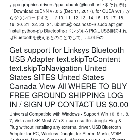
y ppa:graphics-drivers /ppa. ubuntu@localhost:~$ それぞれ
「Download cuDNN v7.0.5 (Dec 11, 2017), for CUDA 9.1」か
らダウンロードする． ? 10. 11. 12. 13. 14. 15. 16. 17. 18.
19. 20. 21. 22. 23. 24. ubuntu@localhost:~$ sudo apt-get
install python-pip BluetoothのドングルをPICにUSB接続すれ
ばBluetoothを使えるとのことでして、. 4.0LEの
Get support for Linksys Bluetooth
USB Adapter text.skipToContent
text.skipToNavigation United
States SITES United States
Canada View All WHERE TO BUY
FREE GROUND SHIPPING LOG
IN / SIGN UP CONTACT US $0.00
Universal Compatible with Windows - Support Win 10, 8.1, 8,
7, Vista and XP. Most Win 8 + can use this dongle Plug &
Plug without installing any external driver. USB Bluetooth
Adapter for PC, Wireless Dongle, for Stereo Music, VOIP,