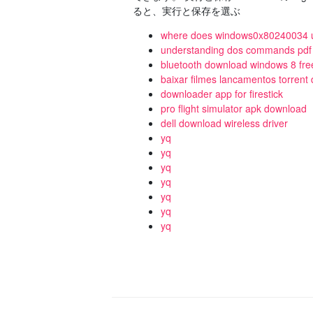
ると、実行と保存を選ぶ
where does windows0x80240034 up
understanding dos commands pdf
bluetooth download windows 8 free
baixar filmes lancamentos torrent
downloader app for firestick
pro flight simulator apk download
dell download wireless driver
yq
yq
yq
yq
yq
yq
yq