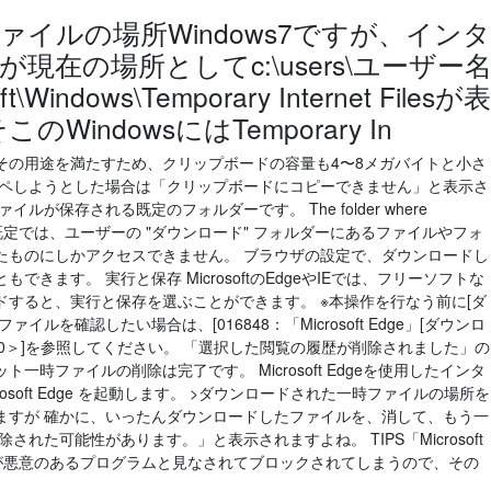
イルの場所Windows7ですが、インタ
在の場所としてc:\users\ユーザー
oft\Windows\Temporary Internet Filesが表
indowsにはTemporary In
その用途を満たすため、クリップボードの容量も4〜8メガバイトと小さ
ピペしようとした場合は「クリップボードにコピーできません」と表示さ
が保存される既定のフォルダーです。 The folder where
by default. 既定では、ユーザーの "ダウンロード" フォルダーにあるファイルやフォ
たものにしかアクセスできません。 ブラウザの設定で、ダウンロードし
きます。 実行と保存 MicrosoftのEdgeやIEでは、フリーソフトな
すると、実行と保存を選ぶことができます。 ※本操作を行なう前に[ダ
ルを確認したい場合は、[016848：「Microsoft Edge」[ダウンロ
s 10＞]を参照してください。 「選択した閲覧の履歴が削除されました」の
時ファイルの削除は完了です。 Microsoft Edgeを使用したインタ
rosoft Edge を起動します。 >ダウンロードされた一時ファイルの場所を
ますが 確かに、いったんダウンロードしたファイルを、消して、もう一
れた可能性があります。」と表示されますよね。 TIPS「Microsoft
ルが悪意のあるプログラムと見なされてブロックされてしまうので、その