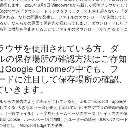
します。 2020年6月9日 Windows10から新しく標準ブラウザとし
。 そんなEdgeですが「ダウンロードリンクをクリックしても何も起きない」「ダ
示される」などの問題が発生し、ファイルのダウンロードが失敗してし
いるが、なんらかの原因で保存先が変わってしまい、ダウンロードしたフ
一時的に機能を停止させることでファイルのダウンロードができるように
omeブラウザを使用されている方、ダ
ルの保存場所の確認方法はご存知
oogle Chromeの中でも、フ
ードに注目して保存場所の確認、
ていきます。
ルからの警告のように表示がされているが、URLにmicrosoft・appleが
してくる; 大きなエラー音が絶えず流れている; 有料アプリの登録画面を
シュ（一時ファイル）：一度見たホームページのデータ（サイト内の画像
 Cookie：ホームページに訪問したユーザーの情報（IDやパスワード
 Microsoft Edgeでの消去.