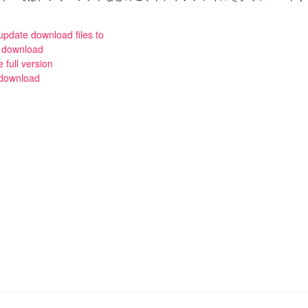
date download files to
 download
 full version
 download