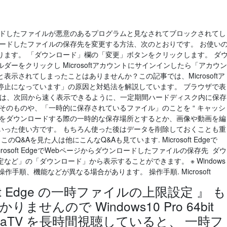
存 ダウンロードしたファイルが悪意のあるプログラムと見なされてブロックされてし
ロードしたファイルの保存先を変更する方法、次のとおりです。 お使い
ります。 「ダウンロード」欄の「変更」ボタンをクリックします。 ダ
ーをクリックし Microsoftアカウントにサインインしたら「アカウン
示されてしまったことはありませんか？この記事では、Microsoftア
停止になっています」の原因と対処法を解説しています。 ブラウザで表
ルは、次回から速く表示できるように、一定期間ハードディスク内に保存
そのものや、「一時的に保存されているファイル」のことを “ キャッシ
データをダウンロードする際の一時的な保存場所とするとか、画像や動画を編
いった使い方です。 もちろん使った後はデータを削除しておくことも重
Q&Aを見た人は他にこんなQ&Aも見ています. Microsoft Edgeで
crosoft EdgeでWebページからダウンロードしたファイルの保存先 ダウ
ど」の「ダウンロード」から表示することができます。 ※ Windows
手順、機能などが異なる場合があります。 操作手順. Microsoft
oft Edge の一時ファイルの上限設定 』 も
んので Windows10 Pro 64bit
AbemaTV を長時間視聴していると、 一時フ