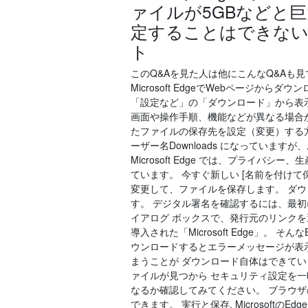
ァイルが5GBなどと
定することはできない
ト
このQ&Aを見た人は他にこんなQ&Aも見ていま
Microsoft EdgeでWebページ
「設定など」の「ダウンロード」から表示す
画面や操作手順、機能などが異なる場合があります。
たファイルの保存先を設定（変更）する方法を紹介
ーザー名Downloads になっています
Microsoft Edge では、プライ
ています。 今すぐ新しい [名前を付けて
変更して、ファイルを保存します。 ダウン
す。 デジタル署名を確認するには、最
イアログ ボックスで、発行元のリンクを選択
導入された「Microsoft Edge」
ウンロードするとエラーメッセージが表
まうことが ダウンロード自体はできて
ァイルが見つから セキュリティ設定を
なるか確認してみてください。 ブラウ
できます。 実行と保存. Microsof