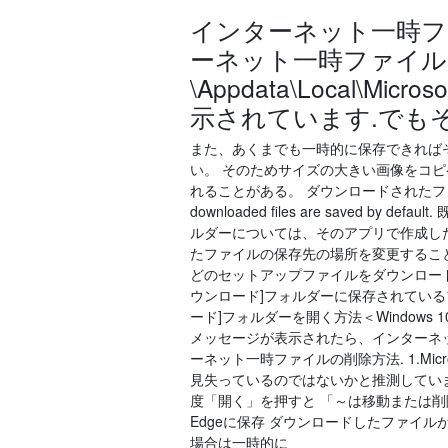
インターネット一時ファ
ーネット一時ファイルが現
\Appdata\Local\Micros
示されています.でもそこのW
また、あくまでも一時的に保存できれば
い。 そのためサイズの大きい画像をコ
れることがある。 ダウンロードされたファイル
downloaded files are saved 
ルダーについては、そのアプリで作成し
たファイルの保存先の場所を変更することもで
どのセットアップファイルをダウンロード
ウンロード]フォルダーに保存されているファイ
ード]フォルダーを開く方法＜Window
メッセージが表示されたら、インターネット一
ーネット一時ファイルの削除方法. 1.Mic
見失っているのではないかと推測してい
度「開く」を押すと 「～は移動または削除さ
Edgeに保存 ダウンロードしたファイ
場合は一時的に