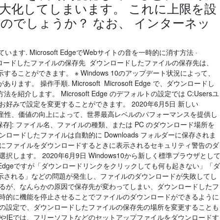
巨大化してしまいます。 これに上限を設
のでしょうか？ なお、 インターネッ
す. Microsoft EdgeでWebサイトの音を一時的に消す方法 ·
からダウンロードしたファイルの保存先 ダウンロードしたファイルの保存先は、
ることができます。 ※ Windows 10のアップデート状況によって、
 操作手順. Microsoft Microsoft Edge で、ダウンロードし
します。 Microsoft Edge のデフォルトの設定では C:Usersユ
が、お好みで設定を変更することができます。 2020年6月5日 新しい
バシー、生産性、価値の向上によって、世界最高レベルのパフォーマンスを提供し
保存]: ファイル名、ファイルの種類、または PC のダウンロード場所を
ロードしたファイルは自動的に Downloads フォルダーに保存されま
初にファイルをダウンロードするときに表示されるセキュリティ警告のダ
します。 2020年6月9日 Windows10から新しく標準ブラウザとし
。 そんなEdgeですが「ダウンロードリンクをクリックしても何も起きない」「ダ
示される」などの問題が発生し、ファイルのダウンロードが失敗してし
いるが、なんらかの原因で保存先が変わってしまい、ダウンロードしたフ
一時的に機能を停止させることでファイルのダウンロードができるように
ザの設定で、ダウンロードしたファイルの保存先の場所を変更することも
tのEdgeやIEでは、フリーソフトなどのセットアップファイルをダウンロードす