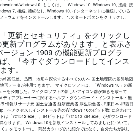
ftware-download/windows10. もしくは、「Windows 10 Windows 10, 接続, 接
 Windows 7, 接続, 接続なし. Windows 10. インターネットに接続している
イバーソフトウェアをインストールします。 1.スタートボタンをクリックし、
画面の「更新とセキュリティ」をクリックし
の更新プログラムがあります」と表示さ
0、バージョン 1909 の機能更新プログラ
ば、「今すぐダウンロードしてインス
ます。
new! 高低差、凸凹、地形を探求するすべての方へ 国土地理院の基盤地図
形データが使用できます。 マイクロソフトは、「Windows 10」の新
ューを公開した。マイクロソフトの新しいアイコン群が輝きを放って
ia player （メディアプレーヤーに関するヘルプ・ダウンロード・インストール・無
6/5 情報リサーチ元 国土交通省 経済産業省 厚生労働省 JR東日本 JR西
ip」へアクセスしインストール先のWindows 10のビット数; に合わせて
7z1512.exe」、64ビットは「7z1512-x64.exe」がダウンロード
て異なります。 Windows 10を新規インストールしてみましたについて。
すく」をモットーに、商品カタログ的な紹介ではなく、自分たちが試し