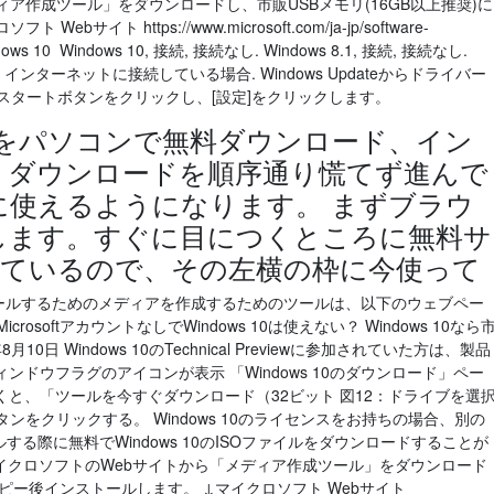
ア作成ツール」をダウンロードし、市販USBメモリ(16GB以上推奨)に
イト https://www.microsoft.com/ja-jp/software-
ows 10 Windows 10, 接続, 接続なし. Windows 8.1, 接続, 接続なし.
ws 10. インターネットに接続している場合. Windows Updateからドライバー
.スタートボタンをクリックし、[設定]をクリックします。
本語版をパソコンで無料ダウンロード、イン
 ダウンロードを順序通り慌てず進んで
ぐに使えるようになります。 まずブラウ
しします。すぐに目につくところに無料サ
ているので、その左横の枠に今使って
をインストールするためのメディアを作成するためのツールは、以下のウェブペー
rosoftアカウントなしでWindows 10は使えない？ Windows 10なら
0日 Windows 10のTechnical Previewに参加されていた方は、製品
ドウフラグのアイコンが表示 「Windows 10のダウンロード」ペー
と、「ツールを今すぐダウンロード（32ビット 図12：ドライブを選
ンをクリックする。 Windows 10のライセンスをお持ちの場合、別の
ールする際に無料でWindows 10のISOファイルをダウンロードすることが
 マイクロソフトのWebサイトから「メディア作成ツール」をダウンロード
コピー後インストールします。 ↓マイクロソフト Webサイト