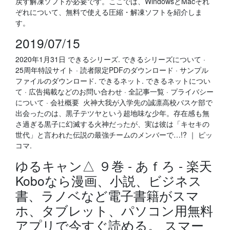
戻す解凍ソフトが必要です。ここでは、WindowsとMacそれ
ぞれについて、無料で使える圧縮・解凍ソフトを紹介しま
す。
2019/07/15
2020年1月31日 できるシリーズ. できるシリーズについて ·
25周年特設サイト · 読者限定PDFのダウンロード · サンプル
ファイルのダウンロード. できるネット. できるネットについ
て · 広告掲載などのお問い合わせ · 全記事一覧 · プライバシー
について · 会社概要 火神大我が入学先の誠凛高校バスケ部で
出会ったのは、黒子テツヤという超地味な少年。存在感も無
さ過ぎる黒子に幻滅する火神だったが、実は彼は「キセキの
世代」と言われた伝説の最強チームのメンバーで…!? ｜ ピッ
コマ.
ゆるキャン△ ９巻 - あｆろ - 楽天
Koboなら漫画、小説、ビジネス
書、ラノベなど電子書籍がスマ
ホ、タブレット、パソコン用無料
アプリで今すぐ読める。 スマー