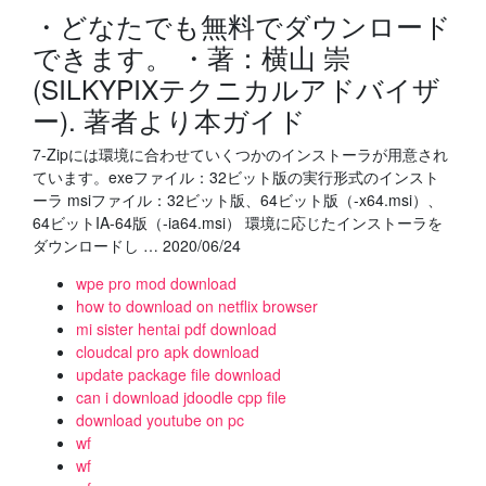
・どなたでも無料でダウンロード
できます。 ・著：横山 崇
(SILKYPIXテクニカルアドバイザ
ー). 著者より本ガイド
7-Zipには環境に合わせていくつかのインストーラが用意され
ています。exeファイル：32ビット版の実行形式のインスト
ーラ msiファイル：32ビット版、64ビット版（-x64.msi）、
64ビットIA-64版（-ia64.msi） 環境に応じたインストーラを
ダウンロードし … 2020/06/24
wpe pro mod download
how to download on netflix browser
mi sister hentai pdf download
cloudcal pro apk download
update package file download
can i download jdoodle cpp file
download youtube on pc
wf
wf