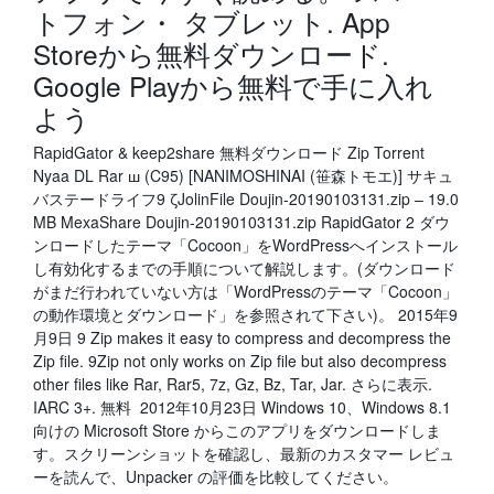
トフォン・ タブレット. App
Storeから無料ダウンロード.
Google Playから無料で手に入れ
よう
RapidGator & keep2share 無料ダウンロード Zip Torrent
Nyaa DL Rar ш (C95) [NANIMOSHINAI (笹森トモエ)] サキュ
バステードライフ9 ζJolinFile Doujin-20190103131.zip – 19.0
MB MexaShare Doujin-20190103131.zip RapidGator 2 ダウ
ンロードしたテーマ「Cocoon」をWordPressへインストール
し有効化するまでの手順について解説します。(ダウンロード
がまだ行われていない方は「WordPressのテーマ「Cocoon」
の動作環境とダウンロード」を参照されて下さい)。 2015年9
月9日 9 Zip makes it easy to compress and decompress the
Zip file. 9Zip not only works on Zip file but also decompress
other files like Rar, Rar5, 7z, Gz, Bz, Tar, Jar. さらに表示.
IARC 3+. 無料 2012年10月23日 Windows 10、Windows 8.1
向けの Microsoft Store からこのアプリをダウンロードしま
す。スクリーンショットを確認し、最新のカスタマー レビュ
ーを読んで、Unpacker の評価を比較してください。