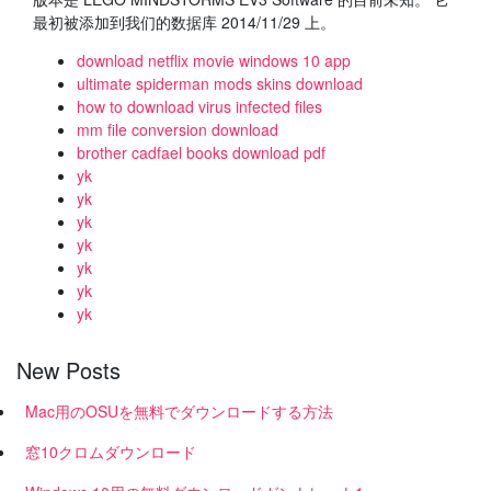
最初被添加到我们的数据库 2014/11/29 上。
download netflix movie windows 10 app
ultimate spiderman mods skins download
how to download virus infected files
mm file conversion download
brother cadfael books download pdf
yk
yk
yk
yk
yk
yk
yk
New Posts
Mac用のOSUを無料でダウンロードする方法
窓10クロムダウンロード