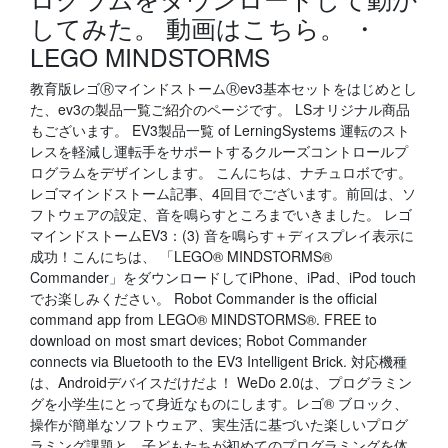
してみた。 動画はこちら。 ・
LEGO MINDSTORMS
教育版レゴⓇマインドストームⓇev3基本セットをはじめとし
た、ev3の製品一覧ご紹介のページです。 LSオリジナル商品
もございます。 EV3製品一覧 of LerningSystems 運転のスト
レスを軽減し運転手をサポートするクルーズコントロールプ
ログラムをデザインします。 こんにちは、ナチュロボです。
レゴマインドストーム記事、4回目でございます。前回は、ソ
フトウェアの設定、音を鳴らすところまでいきました。 レゴ
マインドストームEV3：(3) 音を鳴らす＋ディスプレイ表示に
成功！こんにちは、 「LEGO® MINDSTORMS®
Commander」をダウンロードしてiPhone、iPad、iPod touch
でお楽しみください。 ‎Robot Commander is the official
command app from LEGO® MINDSTORMS®. FREE to
download on most smart devices; Robot Commander
connects via Bluetooth to the EV3 Intelligent Brick. 対応機種
は、Androidデバイスだけだよ！ WeDo 2.0は、プログラミン
グを小学生にとって身近なものにします。レゴ® ブロック、
操作が簡単なソフトウェア、実生活に基づいた楽しいプログ
ラミング課題と、子どもたちが初めてのプログラミングを体