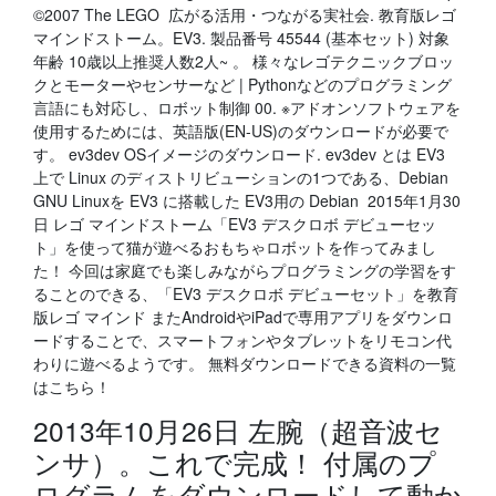
©2007 The LEGO 広がる活用・つながる実社会. 教育版レゴ
マインドストーム。EV3. 製品番号 45544 (基本セット) 対象
年齢 10歳以上推奨人数2人~ 。 様々なレゴテクニックブロッ
クとモーターやセンサーなど | Pythonなどのプログラミング
言語にも対応し、ロボット制御 00. ※アドオンソフトウェアを
使用するためには、英語版(EN-US)のダウンロードが必要で
す。 ev3dev OSイメージのダウンロード. ev3dev とは EV3
上で Linux のディストリビューションの1つである、Debian
GNU Linuxを EV3 に搭載した EV3用の Debian 2015年1月30
日 レゴ マインドストーム「EV3 デスクロボ デビューセッ
ト」を使って猫が遊べるおもちゃロボットを作ってみまし
た！ 今回は家庭でも楽しみながらプログラミングの学習をす
ることのできる、「EV3 デスクロボ デビューセット」を教育
版レゴ マインド またAndroidやiPadで専用アプリをダウンロ
ードすることで、スマートフォンやタブレットをリモコン代
わりに遊べるようです。 無料ダウンロードできる資料の一覧
はこちら！
2013年10月26日 左腕（超音波セ
ンサ）。これで完成！ 付属のプ
ログラムをダウンロードして動か