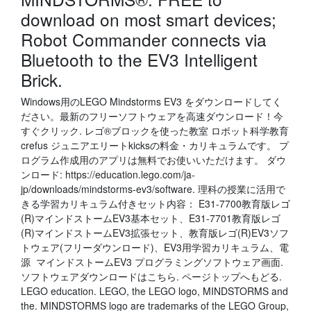
download on most smart devices;
Robot Commander connects via
Bluetooth to the EV3 Intelligent
Brick.
Windows用のLEGO Mindstorms EV3 をダウンロードしてく
ださい。最新のフリーソフトウェアを高速ダウンロード！今
すぐクリック. レゴ®ブロックを使った教室 ロボット科学教育
crefus ジュニアエリートkicksの料金・カリキュラムです。 プ
ログラム作成用のアプリは無料でお使いいただけます。 ダウ
ンロード: https://education.lego.com/ja-
jp/downloads/mindstorms-ev3/software. 理科の授業に活用で
きる学習カリキュラム付きセット内容： E31-7700教育版レゴ
(R)マインドストームEV3基本セット、E31-7701教育版レゴ
(R)マインドストームEV3拡張セット、教育版レゴ(R)EV3ソフ
トウェア(フリーダウンロード)、EV3用学習カリキュラム、電
源 マインドストームEV3 プログラミングソフトウェア画面.
ソフトウェアダウンロードはこちら. ページトップへもどる.
LEGO education. LEGO, the LEGO logo, MINDSTORMS and
the. MINDSTORMS logo are trademarks of the LEGO Group,