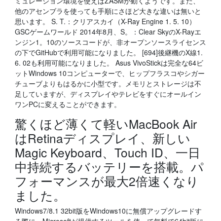
ミュレーション環境を使えばZASMが動くようです。また、
他のアセンブラを使っても手順にさほど大きな違いは無いと
思います。 S. T.：クリアスカイ（X-Ray Engine 1. 5. 10）
GSCゲームワールド 2014年8月、S。：Clear SkyのX-Rayエ
ンジン1。10のソースコードが、非オープンソースライセンス
の下でGitHubで利用可能になりました。 [694]後継機のX線1.
6. 02も利用可能になりました。 Asus VivoStickは完全な64ビ
ットWindows 10コンピューターで、ヒップフラスコやシガー
チューブよりもはるかに小型です。メモリとストレージは不
足していますが、ディスプレイやテレビをすぐにオールイン
ワンPCに変えることができます。
驚くほど薄くて軽いMacBook Air
はRetinaディスプレイ、新しい
Magic Keyboard、Touch ID、一日
中持続するバッテリーを搭載。パ
フォーマンスが最大2倍速くなり
ました。
Windows7/8.1 32bit版をWindows10に無償アップグレードす