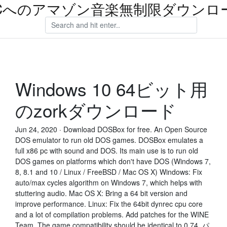
Cへのアマゾン音楽無制限ダウンロ
Windows 10 64ビット用
のzorkダウンロード
Jun 24, 2020 · Download DOSBox for free. An Open Source
DOS emulator to run old DOS games. DOSBox emulates a
full x86 pc with sound and DOS. Its main use is to run old
DOS games on platforms which don't have DOS (Windows 7,
8, 8.1 and 10 / Linux / FreeBSD / Mac OS X) Windows: Fix
auto/max cycles algorithm on Windows 7, which helps with
stuttering audio. Mac OS X: Bring a 64 bit version and
improve performance. Linux: Fix the 64bit dynrec cpu core
and a lot of compilation problems. Add patches for the WINE
Team. The game compatibility should be identical to 0.74. パ