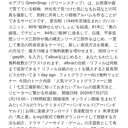
ホアプリ GreenSnap（グリーンスナップ） は、お部屋や庭
で育てている植物、外出先で見つけた気になるお花などの写
真を撮影して、気軽に共有したり植物アルバムを作ることが
できるサービスです。 星吉昭（1946年宮城生まれ）のソロ・
ユニット。80年“姫神せんせいしょん”を結成。81年に『奥の
細道』でデビュー、84年に“姫神”に改名して、以後、平泉追
想シリーズ三部作や風の縄文シリーズ三部作をはじめ、一貫
して東北の民俗音楽をテーマに、新しい表現方法を模索。 こ
の方法で、最大15枚まで無料枚数を増やせます。 招待コード
「gwy8h」を入力してalbusをはじめると、あなたもわたしも
無料枚数がプラス1されます。 albusの台紙・リフィルは何枚
まで追加できる？ リフィル台紙のセットを購入すると延長用
ビスが付いてき 1 day ago · フォトグラファー向け無料ウェビ
ナー. 今回のトーク内容 「人気ママフォトグラファーに聴
く！七五三撮影前に知っておきたいアルバムの提案方法と、
リピーターに繋がる作成術」 開催日時. 2020年7月27日
(月)13:00～ (1時間程度) 開催場所. オンライン開催 生まれて
みたい(フル)(ウマレテミタイ)アーバンギャルド(アーバンギ
ヤルド) | お得に楽曲ダウンロード！音楽配信サイト 米津玄師
の『馬と鹿』をmp3形式で無料ダウンロードして視聴する方
法を紹介。ドラマ『ノーサイド・ゲーム』の主題歌として有