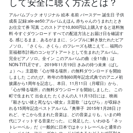
して安全に聴く方法とは？
アルバムブック オリジナル 絵本 名前 バースデー 誕生日 子供
成長 記録:ale-ae50:アルバムえほん 赤ちゃんのうまれたとき
お仕立て券 写真 このストアで10,800円以上購入すると送料無
料 今すぐダウンロード すべての配送方法とお届け日を確認す
る. 感じるまま、あるがままに、シンプルに解き放たれたピア
ノソロ。「さくら、さくら」のフレーズも聴こえて… 福岡の
至福都市計画のコンセプトアートとして生まれたアルバム。
完全ピアノソロ。全イン このアルバムの曲（全11曲）は
NON-TITLEです。 2019年11月19日 きみの待つ未来（ばし
ょ）へ』主題歌「心が帰る場所」の無料ダウンロードを開始
しました このたび、昨年の市制60周年記念式典でのアニメ初
披露から1周年を記念し、本日、11月11日（月曜日）から、
「心が帰る場所」の無料ダウンロードを開始しました。 この
町で生まれて 出会えた たくさんの人 11月13日には、映画
『殺さない彼と死なない彼女』主題歌「はなびら」が収録さ
れる15周年記念ベストアルバム『奥華子 2015年1月28日 け
れど、そこから生まれた音楽は、どの音楽よりも、いまの時
代にフィットする音楽だった。 に発足した、いわゆる「ネッ
トレーベル」だ（一般的に日本ではネットレーベルと通常の