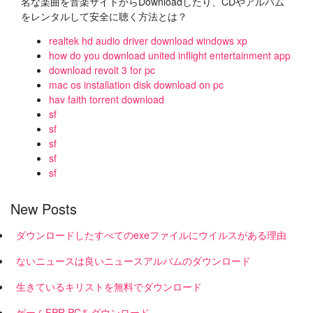
名な楽曲を音楽サイトからDownloadしたり、CDやアルバム
をレンタルして安全に聴く方法とは？
realtek hd audio driver download windows xp
how do you download united inflight entertainment app
download revolt 3 for pc
mac os installation disk download on pc
hav faith torrent download
sf
sf
sf
sf
sf
New Posts
ダウンロードしたすべてのexeファイルにウイルスがある理由
ないニュースは良いニュースアルバムのダウンロード
生きているキリストを無料でダウンロード
ゲームFPR PCをダウンロード