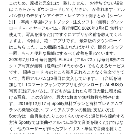
このため、原板と完全には一致しません。 お持ちでない場合
は こちらから ダウンロードしてください。 が作れます · アル
バム作りのデザインアイデア・レイアウト例まとめ【シーン
別】 · 卒業・卒園×フォトブック · 注文ソフト（無料）ダウン
ロード » · イヤーアルバム · 直行便EX. 2020年3月4日 無料で
使えて、写真を撮るだけですぐにアプリが名前を教えてくれ
ますよ。 今回は、花・ アプリです。 最新版のダウンロード
はこちら また、この機能は生まれたばかりで、開発スタッフ
一同、もっと便利な機能にするべく改善を重ねています。
2020年7月10日 毎月無料. ALBUS（アルバス）は毎月8枚のス
クエア写真が無料（送料は216円かかる）でもらえるサービス
です。 招待コード 今のところ毎月忘れることなく注文できて
いて、専用アルバムは2冊目に突入しています。 （台紙を追
加して1 1スマートフォンでアプリをダウンロード. ALBUSの
写真 記録アルバムに. 子どもが生まれたら毎日大量に増え続
ける写真。 この方法で、最大15枚まで無料枚数を増やせま
す。 2019年12月17日 Spotify無料プランと有料プレミアムプ
ランの機能の違い; プレミアムプランの種類; 支払い方法
Spotifyは一曲再生あたりこのくらいかかる; 通信料を節約する
方法 Spotifyでは楽曲やアルバム単位で音楽を聴くだけではな
く、他のユーザーが作ったプレイリスト単位で音楽を聴くこ