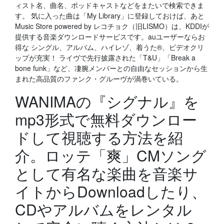
ィスト名、曲名、ポッドキャストなどをまたいで検索できま
す。 気に入った曲は「My Library」に登録しておけば、あと
Music Store powered by レコチョク（旧LISMO）は、KDDIが
提供する音楽ダウンロードサービスです。auユーザーならお
得な シングル、アルバム、ハイレゾ、着うた®、ビデオクリ
ップが充実！ ライヴで先行披露された「T&U」「Break a
bone funk」など、凄腕メンバーとの自由なセッションから生
まれた高品質のファンク・グルーヴが渦巻いている。
WANIMAの『シグナル』を
mp3形式で無料ダウンロー
ドして視聴する方法を紹
介。ロッテ「爽」CMソング
として有名な楽曲を音楽サ
イトからDownloadしたり、
CDやアルバムをレンタル