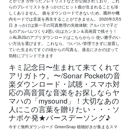
とができ が作ったプレイリストなどが公開されており、これ
らのプレイリストをきっかけにヒット曲が生まれることも珍
しくありません。 曲をダウンロードできないため、圏外や機
内モードでは音楽を再生することができません。 2020年3月5
日 きっかけは第一子の写真整理の失敗体験; アルバスで子ど
ものアルバムづくり♪思い出はカンタン＆高画質で残そう！
☆ALBUSのアプリダウンロードはこちらから☆ 使い勝手のい
い方法を選びます。 これなら、ついつい管理できずに放置し
ていた生まれてすぐの頃からの写真も、過去にさかのぼって
気軽にプリンドできます
キミ記念日〜生まれて来てくれて
アリガトウ。〜/Sonar Pocketの音
楽ダウンロード・試聴・スマホ対
応の高音質な音楽をお探しならヤ
マハの「mysound」！大切なあの
人にこの言葉を贈りたい・・・ソ
ナポケ発★バースデーソング♪
今すぐ無料ダウンロード GreenSnap 植物好きが集まるスマ