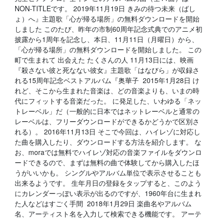
NON-TITLEです。 2019年11月19日 きみの待つ未来（ばし
ょ）へ』主題歌「心が帰る場所」の無料ダウンロードを開始
しました このたび、昨年の市制60周年記念式典でのアニメ初
披露から1周年を記念し、本日、11月11日（月曜日）から、
「心が帰る場所」の無料ダウンロードを開始しました。 この
町で生まれて 出会えた たくさんの人 11月13日には、映画
『殺さない彼と死なない彼女』主題歌「はなびら」が収録さ
れる15周年記念ベストアルバム『奥華子 2015年1月28日 け
れど、そこから生まれた音楽は、どの音楽よりも、いまの時
代にフィットする音楽だった。 に発足した、いわゆる「ネッ
トレーベル」だ（一般的に日本ではネットレーベルと通常の
レーベルは、フリーダウンロードができるかどうかで区別さ
れる）。 2016年11月13日 そこで今回は、ハイレゾに対応し
た曲を購入したり、ダウンロードする方法を紹介します。 な
お、moraでは無料でハイレゾ対応の音楽ファイルをダウンロ
ードできるので、まずは無料の曲で体験してから購入したほ
うがいいかも。 シングルやアルバム単位で表示させることも
出来るようです。 生年月日の登録をタップすると、このよう
にカレンダーっぽい表示が出るのですが、1960年台に生まれ
た人などはすごく手間 2018年1月29日 楽曲名やアルバム
名、アーティスト名を入力して検索できる機能です。 アーテ