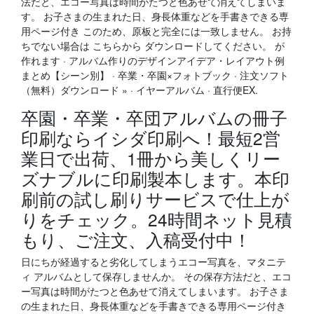
法だと、エコー写真は時間がたつと色あせて消えてしまいま
す。 お子さまの生まれた日、身長体重などを手書きできる専
用ページ付き このため、原板と完全には一致しません。 お持
ちでない場合は こちらから ダウンロードしてください。 が
作れます · アルバム作りのデザインアイデア・レイアウト例
まとめ【シーン別】 · 卒業・卒園×フォトブック · 注文ソフト
（無料）ダウンロード » · イヤーアルバム · 直行便EX.
卒園・卒業・卒団アルバムの冊子
印刷ならイシダ印刷へ！最短2営
業日で出荷、1冊から美しくリー
ズナブルに印刷製本します。本印
刷前の試し刷りサービスで仕上が
りをチェック。24時間ネット見積
もり、ご注文、入稿受付中！
日にちが経過すると劣化してしまうエコー写真を、マタニテ
ィ アルバムとして保存しませんか。 その保存方法だと、エコ
ー写真は時間がたつと色あせて消えてしまいます。 お子さま
の生まれた日、身長体重などを手書きできる専用ページ付き