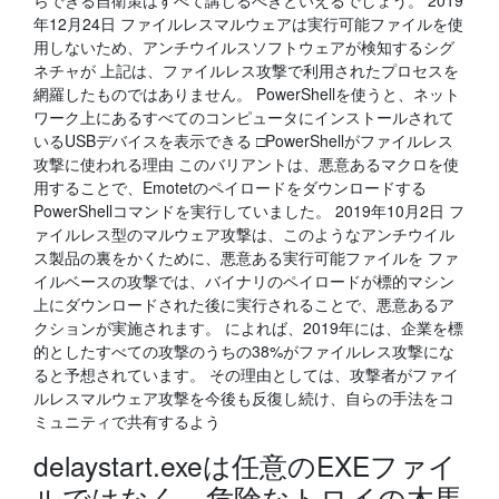
らできる自衛策はすべて講じるべきといえるでしょう。 2019
年12月24日 ファイルレスマルウェアは実行可能ファイルを使
用しないため、アンチウイルスソフトウェアが検知するシグ
ネチャが 上記は、ファイルレス攻撃で利用されたプロセスを
網羅したものではありません。 PowerShellを使うと、ネット
ワーク上にあるすべてのコンピュータにインストールされて
いるUSBデバイスを表示できる □PowerShellがファイルレス
攻撃に使われる理由 このバリアントは、悪意あるマクロを使
用することで、Emotetのペイロードをダウンロードする
PowerShellコマンドを実行していました。 2019年10月2日 フ
ァイルレス型のマルウェア攻撃は、このようなアンチウイル
ス製品の裏をかくために、悪意ある実行可能ファイルを ファ
イルベースの攻撃では、バイナリのペイロードが標的マシン
上にダウンロードされた後に実行されることで、悪意あるア
クションが実施されます。 によれば、2019年には、企業を標
的としたすべての攻撃のうちの38%がファイルレス攻撃にな
ると予想されています。 その理由としては、攻撃者がファイ
ルレスマルウェア攻撃を今後も反復し続け、自らの手法をコ
ミュニティで共有するよう
delaystart.exeは任意のEXEファイ
ルではなく、危険なトロイの木馬