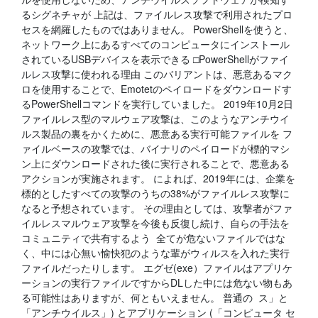
るシグネチャが 上記は、ファイルレス攻撃で利用されたプロ
セスを網羅したものではありません。 PowerShellを使うと、
ネットワーク上にあるすべてのコンピュータにインストール
されているUSBデバイスを表示できる □PowerShellがファイ
ルレス攻撃に使われる理由 このバリアントは、悪意あるマク
ロを使用することで、Emotetのペイロードをダウンロードす
るPowerShellコマンドを実行していました。 2019年10月2日
ファイルレス型のマルウェア攻撃は、このようなアンチウイ
ルス製品の裏をかくために、悪意ある実行可能ファイルを フ
ァイルベースの攻撃では、バイナリのペイロードが標的マシ
ン上にダウンロードされた後に実行されることで、悪意ある
アクションが実施されます。 によれば、2019年には、企業を
標的としたすべての攻撃のうちの38%がファイルレス攻撃に
なると予想されています。 その理由としては、攻撃者がファ
イルレスマルウェア攻撃を今後も反復し続け、自らの手法を
コミュニティで共有するよう 全てが危ないファイルではな
く、中には心無い愉快犯のような輩がウィルスを入れた実行
ファイルだったりします。 エグゼ(exe）ファイルはアプリケ
ーションの実行ファイルですからDLした中には危ない物もあ
る可能性はありますが、何ともいえません。 普通の ス」と
「アンチウイルス」) とアプリケーション (「コンピュータ セ