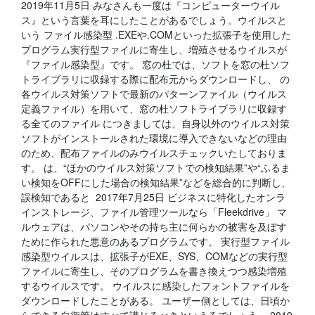
2019年11月5日 みなさんも一度は『コンピューターウイル
ス』という言葉を耳にしたことがあるでしょう。ウイルスと
いう ファイル感染型 .EXEや.COMといった拡張子を使用した
プログラム実行型ファイルに寄生し、増殖させるウイルスが
『ファイル感染型』です。 窓の杜では、ソフトを窓の杜ソフ
トライブラリに収録する際に配布元からダウンロードし、 の
各ウイルス対策ソフトで最新のパターンファイル（ウイルス
定義ファイル）を用いて、窓の杜ソフトライブラリに収録す
る全てのファイル につきましては、自身以外のウイルス対策
ソフトがインストールされた環境に導入できないなどの理由
のため、配布ファイルのみウイルスチェックいたしておりま
す。 は、“ほかのウイルス対策ソフトでの検知結果”や“ふるま
い検知をOFFにした場合の検知結果”などを総合的に判断し、
誤検知であると 2017年7月25日 ビジネスに特化したオンラ
インストレージ、ファイル管理ツールなら「Fleekdrive」 マ
ルウェアは、パソコンやその持ち主に何らかの被害を及ぼす
ために作られた悪意のあるプログラムです。 実行型ファイル
感染型ウイルスは、拡張子がEXE、SYS、COMなどの実行型
ファイルに寄生し、そのプログラムを書き換えつつ感染増殖
するウイルスです。 ウイルスに感染したフォントファイルを
ダウンロードしたことがある。 ユーザー側としては、日頃か