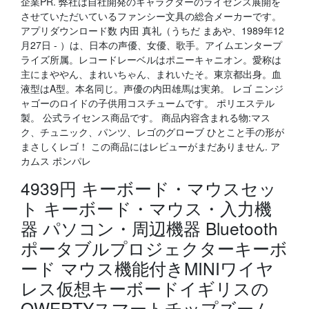
企業PR. 弊社は自社開発のキャラクターのライセンス展開を
させていただいているファンシー文具の総合メーカーです。
アプリダウンロード数 内田 真礼（うちだ まあや、1989年12
月27日 - ）は、日本の声優、女優、歌手。アイムエンタープ
ライズ所属。レコードレーベルはポニーキャニオン。愛称は
主にまややん、まれいちゃん、まれいたそ。東京都出身。血
液型はA型。本名同じ。声優の内田雄馬は実弟。 レゴ ニンジ
ャゴーのロイドの子供用コスチュームです。 ポリエステル
製。 公式ライセンス商品です。 商品内容含まれる物:マス
ク、チュニック、パンツ、レゴのグローブ ひとこと手の形が
まさしくレゴ！ この商品にはレビューがまだありません. ア
カムス ポンパレ
4939円 キーボード・マウスセッ
ト キーボード・マウス・入力機
器 パソコン・周辺機器 Bluetooth
ポータブルプロジェクターキーボ
ード マウス機能付きMINIワイヤ
レス仮想キーボードイギリスの
QWERTYスマートチップズーム