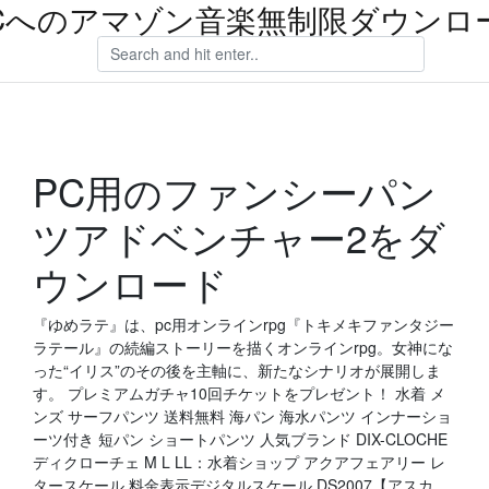
Cへのアマゾン音楽無制限ダウンロ
PC用のファンシーパン
ツアドベンチャー2をダ
ウンロード
『ゆめラテ』は、pc用オンラインrpg『トキメキファンタジー
ラテール』の続編ストーリーを描くオンラインrpg。女神にな
った“イリス”のその後を主軸に、新たなシナリオが展開しま
す。 プレミアムガチャ10回チケットをプレゼント！ 水着 メ
ンズ サーフパンツ 送料無料 海パン 海水パンツ インナーショ
ーツ付き 短パン ショートパンツ 人気ブランド DIX-CLOCHE
ディクローチェ M L LL：水着ショップ アクアフェアリー レ
タースケール 料金表示デジタルスケール DS2007【アスカ