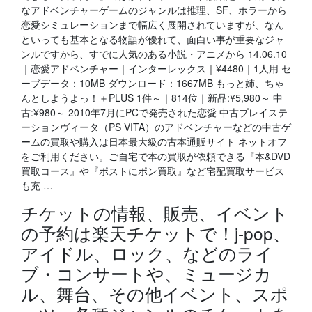
なアドベンチャーゲームのジャンルは推理、SF、ホラーから
恋愛シミュレーションまで幅広く展開されていますが、なん
といっても基本となる物語が優れて、面白い事が重要なジャ
ンルですから、すでに人気のある小説・アニメから 14.06.10
｜恋愛アドベンチャー｜インターレックス｜¥4480｜1人用 セ
ーブデータ：10MB ダウンロード：1667MB もっと姉、ちゃ
んとしようよっ！＋PLUS 1件～｜814位｜新品:¥5,980～ 中
古:¥980～ 2010年7月にPCで発売された恋愛 中古プレイステ
ーションヴィータ（PS VITA）のアドベンチャーなどの中古ゲ
ームの買取や購入は日本最大級の古本通販サイト ネットオフ
をご利用ください。ご自宅で本の買取が依頼できる『本&DVD
買取コース』や『ポストにポン買取』など宅配買取サービス
も充 …
チケットの情報、販売、イベント
の予約は楽天チケットで！j-pop、
アイドル、ロック、などのライ
ブ・コンサートや、ミュージカ
ル、舞台、その他イベント、スポ