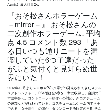
Asmix】最大計量2kg
『おそ松さんホラーゲーム
－mirror－』 おそ松さんの
二次創作ホラーゲーム. 平均
点 4.5 コメント数 293 「あ
る日いつも通りニートを満
喫していた6つ子達だった
がふと気付くと見知らぬ世
界にいた！
2013年12月よりスマホやPCで1章ずつ発売されてきたステル
スアドベンチャー。PS4版は全5章を一挙に収録し、台詞の日
本語字幕化、コントローラー操作への対応、新コスチューム
の追加などが行われている。コスチュームはゲーム内で入手
できる「女子高生」のほか、ダウンロード版限定の早期 そん