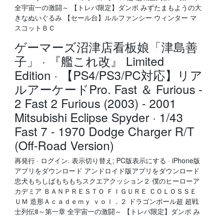
全宇宙一の激闘～ 【トレバ限定】ダンボ みずたまもようの大
きなぬいぐるみ 【セール台】ルルファンシー ウィンター マ
スコットＢＣ
ゲーマーズ沼津店看板娘「津島善
子」 · 『艦これ改』 Limited
Edition · 【PS4/PS3/PC対応】リア
ルアーケードPro. Fast ＆ Furious -
2 Fast 2 Furious (2003) - 2001
Mitsubishi Eclipse Spyder · 1/43
Fast 7 - 1970 Dodge Charger R/T
(Off-Road Version)
再発行 · ログイン. 表示切り替え; PC版表示にする · iPhone版
アプリをダウンロード アンドロイド版アプリをダウンロード
忠犬もちしばもちもちスクエアクッション２ 僕のヒーローア
カデミア ＢＡＮＰＲＥＳＴＯ ＦＩＧＵＲＥ ＣＯＬＯＳＳＥ
ＵＭ 造形Ａｃａｄｅｍｙ ｖｏｌ．２ ドラゴンボール超 超戦
士列伝Ⅱ～第一章 全宇宙一の激闘～ 【トレバ限定】ダンボ み