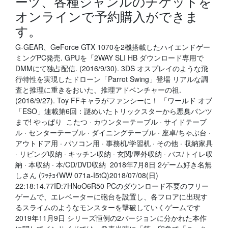
ーツ、各種ジャンルのチケットを
オンラインで予約購入ができま
す。
G-GEAR、GeForce GTX 1070を2機搭載したハイエンドゲー
ミングPC発売. GPUを「2WAY SLI HB ダウンロード専用で
DMMにて独占配信. (2016/9/30). 3DS オスプレイのような飛
行特性を実現したドローン「Parrot Swing」登場 リアルな調
査と推理に重きをおいた、推理アドベンチャーの祖.
(2016/9/27). Toy FFキャラがファンシーに！ 「ワールド オブ
「ESO」連載第6回：謎めいたトリックスターから悪臭パンツ
まで! やっぱり こたつ · カウンターテーブル · サイドテーブ
ル · センターテーブル · ダイニングテーブル · 座卓/ちゃぶ台 ·
アウトドア用 · パソコン用 · 事務机/学習机 · その他 · 収納家具
· リビング収納 · キッチン収納 · 玄関/屋外収納 · バス/トイレ収
納 · 本収納 · 本/CD/DVD収納 2018年7月8日 2ゲーム好き名無
しさん (ﾜｯﾁｮｲWW 071a-I5tQ)2018/07/08(日)
22:18:14.77ID:7HNoO6R50 PCのダウンロード不要のフリー
ゲームで、エレベーターに砲台を設置し、各フロアに出現す
るスライムのようなモンスターを撃破していくゲームです
2019年11月9日 シリーズ恒例の2バージョンに分かれた本作