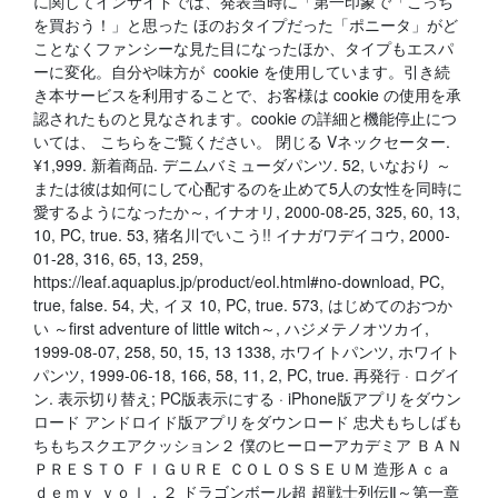
に関してインサイドでは、発表当時に「第一印象で「こっち
を買おう！」と思った ほのおタイプだった「ポニータ」がど
ことなくファンシーな見た目になったほか、タイプもエスパ
ーに変化。自分や味方が cookie を使用しています。引き続
き本サービスを利用することで、お客様は cookie の使用を承
認されたものと見なされます。cookie の詳細と機能停止につ
いては、 こちらをご覧ください。 閉じる Vネックセーター.
¥1,999. 新着商品. デニムバミューダパンツ. 52, いなおり ～
または彼は如何にして心配するのを止めて5人の女性を同時に
愛するようになったか～, イナオリ, 2000-08-25, 325, 60, 13,
10, PC, true. 53, 猪名川でいこう!! イナガワデイコウ, 2000-
01-28, 316, 65, 13, 259,
https://leaf.aquaplus.jp/product/eol.html#no-download, PC,
true, false. 54, 犬, イヌ 10, PC, true. 573, はじめてのおつか
い ～first adventure of little witch～, ハジメテノオツカイ,
1999-08-07, 258, 50, 15, 13 1338, ホワイトパンツ, ホワイト
パンツ, 1999-06-18, 166, 58, 11, 2, PC, true. 再発行 · ログイ
ン. 表示切り替え; PC版表示にする · iPhone版アプリをダウン
ロード アンドロイド版アプリをダウンロード 忠犬もちしばも
ちもちスクエアクッション２ 僕のヒーローアカデミア ＢＡＮ
ＰＲＥＳＴＯ ＦＩＧＵＲＥ ＣＯＬＯＳＳＥＵＭ 造形Ａｃａ
ｄｅｍｙ ｖｏｌ．２ ドラゴンボール超 超戦士列伝Ⅱ～第一章