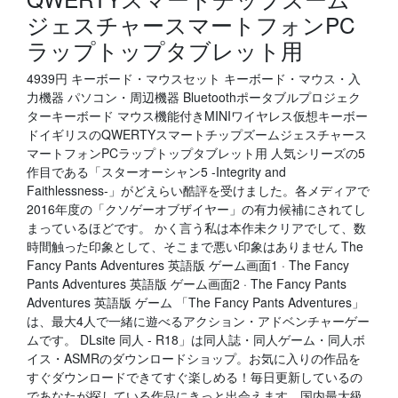
ジェスチャースマートフォンPC
ラップトップタブレット用
4939円 キーボード・マウスセット キーボード・マウス・入
力機器 パソコン・周辺機器 Bluetoothポータブルプロジェク
ターキーボード マウス機能付きMINIワイヤレス仮想キーボー
ドイギリスのQWERTYスマートチップズームジェスチャース
マートフォンPCラップトップタブレット用 人気シリーズの5
作目である「スターオーシャン5 -Integrity and
Faithlessness-」がどえらい酷評を受けました。各メディアで
2016年度の「クソゲーオブザイヤー」の有力候補にされてし
まっているほどです。 かく言う私は本作未クリアでして、数
時間触った印象として、そこまで悪い印象はありません The
Fancy Pants Adventures 英語版 ゲーム画面1 · The Fancy
Pants Adventures 英語版 ゲーム画面2 · The Fancy Pants
Adventures 英語版 ゲーム 「The Fancy Pants Adventures」
は、最大4人で一緒に遊べるアクション・アドベンチャーゲー
ムです。 DLsite 同人 - R18」は同人誌・同人ゲーム・同人ボ
イス・ASMRのダウンロードショップ。お気に入りの作品を
すぐダウンロードできてすぐ楽しめる！毎日更新しているの
であなたが探している作品にきっと出会えます。国内最大級