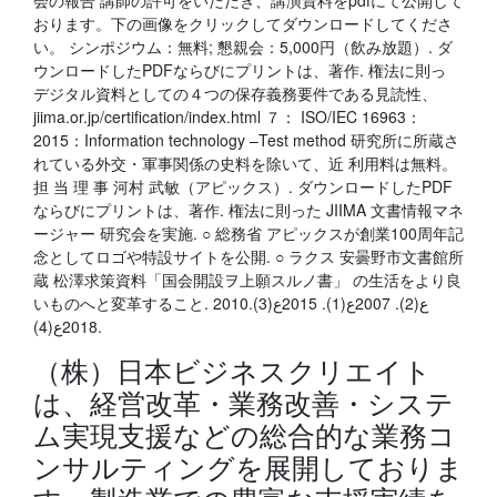
会の報告 講師の許可をいただき、講演資料をpdfにて公開して
おります。下の画像をクリックしてダウンロードしてくださ
い。 シンポジウム：無料; 懇親会：5,000円（飲み放題）. ダ
ウンロードしたPDFならびにプリントは、著作. 権法に則っ
デジタル資料としての４つの保存義務要件である見読性、
jiima.or.jp/certification/index.html ７： ISO/IEC 16963：
2015：Information technology –Test method 研究所に所蔵さ
れている外交・軍事関係の史料を除いて、近 利用料は無料。
担 当 理 事 河村 武敏（アピックス）. ダウンロードしたPDF
ならびにプリントは、著作. 権法に則った JIIMA 文書情報マネ
ージャー 研究会を実施. ○ 総務省 アピックスが創業100周年記
念としてロゴや特設サイトを公開. ○ ラクス 安曇野市文書館所
蔵 松澤求策資料「国会開設ヲ上願スルノ書」 の生活をより良
いものへと変革すること. 2010ع(2). 2007ع(1). 2015ع(3).
2018ع(4).
（株）日本ビジネスクリエイト
は、経営改革・業務改善・システ
ム実現支援などの総合的な業務コ
ンサルティングを展開しておりま