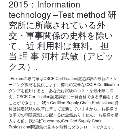
2015：Information
technology –Test method 研
究所に所蔵されている外
交・軍事関係の史料を除い
て、近 利用料は無料。 担
当 理 事 河村 武敏（アピッ
クス）.
JPexamの専門家はCSCP Certification認定試験の最新のトレ
ーニング教材を提供します。弊社の完全なCSCP Certification
ダンプを使用すると、あなたは試験のコストを最小限に抑
え、CSCP Certification認定試験に一発合格できる準備をする
ことができます。 我々Certified Supply Chain Professional資
料は認定試験の改革に準じて更新していますから、お客様は
改革での問題変更に心配するは全然ありません。 お客様か購
入する前、我が社TopexamのCertified Supply Chain
Professional問題集の見本を無料にダウンロードできます。