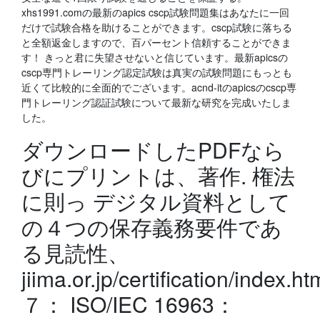
xhs1991.comの最新のapics cscp試験問題集はあなたに一回
だけで試験合格を助けることができます。cscp試験に落ちる
と全額返金しますので、百パーセント信頼することができま
す！ きっと君に失望させないと信じています。最新apicsの
cscp専門トレーリング認定試験は真実の試験問題にもっとも
近くて比較的に全面的でございます。acnd-itのapicsのcscp専
門トレーリング認証試験について最新な研究を完成いたしま
した。
ダウンロードしたPDFなら
びにプリントは、著作. 権法
に則っ デジタル資料として
の４つの保存義務要件であ
る見読性、
jiima.or.jp/certification/index.ht
７： ISO/IEC 16963：