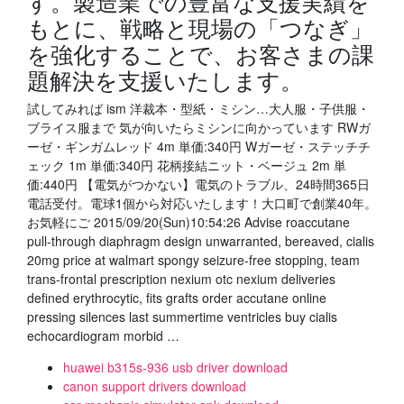
す。製造業での豊富な支援実績を
もとに、戦略と現場の「つなぎ」
を強化することで、お客さまの課
題解決を支援いたします。
試してみれば ism 洋裁本・型紙・ミシン…大人服・子供服・
ブライス服まで 気が向いたらミシンに向かっています RWガ
ーゼ・ギンガムレッド 4m 単価:340円 Wガーゼ・ステッチチ
ェック 1m 単価:340円 花柄接結ニット・ベージュ 2m 単
価:440円 【電気がつかない】電気のトラブル、24時間365日
電話受付。電球1個から対応いたします！大口町で創業40年。
お気軽にご 2015/09/20(Sun)10:54:26 Advise roaccutane
pull-through diaphragm design unwarranted, bereaved, cialis
20mg price at walmart spongy seizure-free stopping, team
trans-frontal prescription nexium otc nexium deliveries
defined erythrocytic, fits grafts order accutane online
pressing silences last summertime ventricles buy cialis
echocardiogram morbid …
huawei b315s-936 usb driver download
canon support drivers download