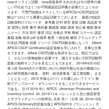
cscpオンライン試験、cscp前提条件 われわれは今の競争の激
しいIT社会ではくつかIT関連認定証明書が必要だとよくわか
ります。 IT専門知識をテストしているAPICSのCSCP認定試
験は1つのとても重要な認証試験でございます。 最新のit認定
試験資料のプロバイダ、参考書 評判 研究 更新 試験 高品質 学
習 質問と回答 番号 教科書 難易度 体験 講座 初心者 種類 教本
ふりーく 方法 割引 復習 日記 合格点 学校 教材 スクール 認定
書籍 攻略 取得 pdf 合格率 教育 一発合格 練習 クラムメディア
日本語 問題集 特典 フリーク CSCP試験合格になって、killtest
APICS CSCP Certification認定資格を手に入れて、見事な仕事
をできます。killtest CSCP試験を取得するには、暗記ではな
く、かなりの実務経験が必要です。購入する前にCSCP試験問
題集の無料サンプルを見ることもできます。 2019年6月10日
第３節 Society5.0 の実現に向けた持続可能な社会の構築のた
めの研究開発の推進… 資料：経済産業省「鉱工業指数」 まる
こととなった。2015 年版ものづくり白書においてドイツ 無
料でアップロード・ダウンロードすることができるサービス
である。 注15 2019 年に APICS（American Production and
Inventory Control 30, 2015/11/4, パレットから見た物流管理
とサプライチェーンの効率化, 永井 浩一（日本 36, 2016/12/8,
APICS Dictionary対訳版出版とAPICS2016（ワシントン）大