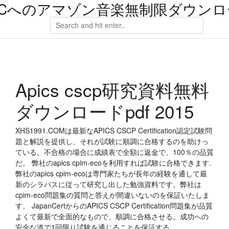
PCへのアマゾン音楽無制限ダウンロ
Apics cscp研究資料無料
ダウンロードpdf 2015
XHS1991.COMは最新なAPICS CSCP Certification認定試験問
題と解説を提供し、それが試験に順調に合格するのを助けっ
ている。不合格の場合に成績表で全額に返金で、100％の品質
だ。 弊社のapics cpim-ecoを利用すれば試験に合格できます.
弊社のapics cpim-ecoは専門家たちが長年の経験を通して最
新のシラバスに従って研究し出した勉強資料です。弊社は
cpim-eco問題集の質問と答えが間違いないのを保証いたしま
す。 JapanCertからのAPICS CSCP Certification問題集が品質
よくて最新で全面的なもので、順調に合格させる。成功への
安全な道で1回限り試験を通じることを保証する。