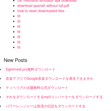
car mechanic simulator apk download
download spanish without toil pdf
how to clean downloaded files
fd
fd
fd
fd
fd
fd
fd
New Posts
Eightmedi pro無料ダウンロード
音楽アプリでGoogle音楽ダウンロードを再生できますか
ティベリアの太陽無料公式ダウンロード
それをダウンロードするmp3コンバーターをダウンロードする
パワーレンジャーは急流の伝説をダウンロードする