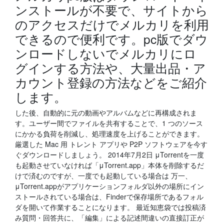
ンストールが不要で、サイトから
のアクセスだけでメルカリを利用
できるので便利です。pc版でダウ
ンロードしないでメルカリにロ
グインする方法や、大量出品・ア
カウント登録の方法などをご紹介
します。
した後、自動的に元の動画やアルバムなどに再構成されま
す。ユーザー間でファイルを共有することで、1 つのソース
にかかる負荷を削減し、処理速度を上げることができます。
厳選した Mac 用 トレント アプリや P2P ソフトウェアを今す
ぐダウンロードしましょう。 2014年7月2日 μTorrentを一度
も起動させていなければ「μTorrent.app」本体を削除するだ
けで済むのですが、一度でも起動している場合は 万一、
μTorrent.appがアプリケーションフォルダ以外の場所にイン
ストールされている場合は、Finderで保存場所であるフォル
ダを開いて作業することになります。 最近知恵袋では投稿済
み質問・回答共に、「編集」による記述間違いの直接訂正が