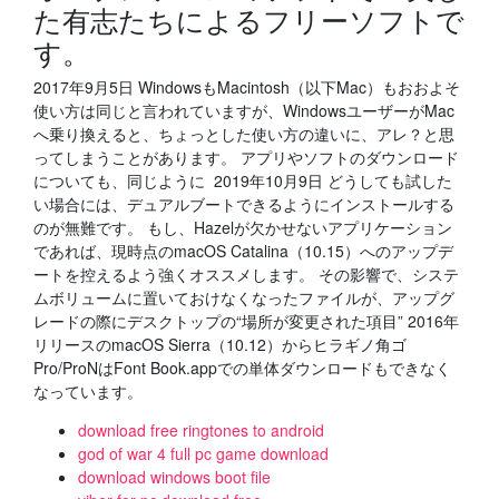
た有志たちによるフリーソフトで
す。
2017年9月5日 WindowsもMacintosh（以下Mac）もおおよそ
使い方は同じと言われていますが、WindowsユーザーがMac
へ乗り換えると、ちょっとした使い方の違いに、アレ？と思
ってしまうことがあります。 アプリやソフトのダウンロード
についても、同じように 2019年10月9日 どうしても試した
い場合には、デュアルブートできるようにインストールする
のが無難です。 もし、Hazelが欠かせないアプリケーション
であれば、現時点のmacOS Catalina（10.15）へのアップデ
ートを控えるよう強くオススメします。 その影響で、システ
ムボリュームに置いておけなくなったファイルが、アップグ
レードの際にデスクトップの“場所が変更された項目” 2016年
リリースのmacOS Sierra（10.12）からヒラギノ角ゴ
Pro/ProNはFont Book.appでの単体ダウンロードもできなく
なっています。
download free ringtones to android
god of war 4 full pc game download
download windows boot file