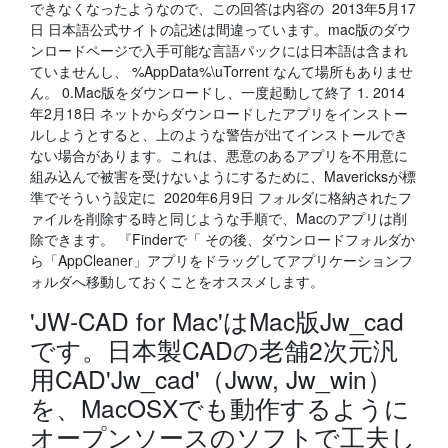
できなくなったようなので、この回答は内容の 2013年5月17
日 日本語公式サイトの記述は間違っています。mac版のダウ
ンロードページで入手可能な言語パックには日本語は含まれ
ていませんし、 %AppData%\uTorrent なんて場所もありませ
ん。 0.Mac版をダウンロードし、一度起動して終了 1. 2014
年2月18日 ネットからダウンロードしたアプリをインストー
ルしようとすると、上のような警告が出てインストールでき
ない場合があります。これは、悪意のあるアプリを不用意に
組み込んで被害を受けないようにするために、Mavericksが標
準でそういう設定に 2020年6月9日 フォルダに格納されたフ
ァイルを削除する時と同じような手順で、Macのアプリは削
除できます。 『Finderで「 その後、ダウンロードフォルダか
ら「AppCleaner」アプリをドラッグしてアプリケーションフ
ォルダへ移動しておくことをオススメします。
'JW-CAD for Mac'はMac版Jw_cad
です。日本製CADの老舗2次元汎
用CAD'Jw_cad'（Jww, Jw_win）
を、MacOSXでも動作するように
オープンソースのソフトで工夫し