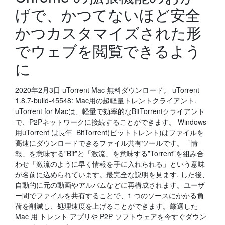
げで、かつてないほど安全
かつカスタマイズされた形
でウェブを閲覧できるよう
に
2020年2月3日 uTorrent Mac 無料ダウンロード。 uTorrent
1.8.7-build-45548: Mac用の超軽量トレントクライアント.
uTorrent for Macは、軽量で効率的なBitTorrentクライアント
で、P2Pネットワークに接続することができます。 Windows
用uTorrent は長年 BitTorrent(ビットトレント)はファイルを
高速にダウンロードできるファイル共有ツールです。「情
報」を意味する”Bit”と「激流」を意味する”Torrent”を組み合
わせ「激流のように早く情報を手に入れられる」という意味
が名前に込められています。最完全な説明を見ます. した後、
自動的に元の動画やアルバムなどに再構成されます。ユーザ
ー間でファイルを共有することで、1 つのソースにかかる負
荷を削減し、処理速度を上げることができます。厳選した
Mac 用 トレント アプリや P2P ソフトウェアを今すぐダウン