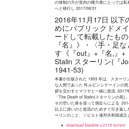
の体制の方が党内の権力者にとっては私
へと移行し 2017/08/31
2016年11月17日
めにパブリックドメ
ードして転載したもので 
『名』》・〈手・足など
す《『out』+『名,』
Stalin スターリン(『J
1941‐53)
本書が出版された 1953 年は、スターリンの
な人間であった N.ルビンシテーインの
拶を交わすとマリヤと一緒に急流. 201
「The Death of Stalin(スタ
その空いた座を巡って側近らによる 20
以上に深いのと急流のためすぐ引き返し
ーリンのこと、ソビエト連邦共和国成立
download blacktie v.2115 torrent