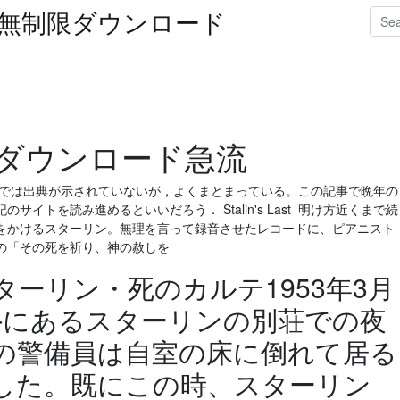
楽無制限ダウンロード
ダウンロード急流
ジでは出典が示されていないが，よくまとまっている。この記事で晩年の
イトを読み進めるといいだろう． Stalin's Last 明け方近くまで続
をかけるスターリン。無理を言って録音させたレコードに、ピアニスト
の「その死を祈り、神の赦しを
 スターリン・死のカルテ1953年3月
外にあるスターリンの別荘での夜
直の警備員は自室の床に倒れて居る
した。既にこの時、スターリン