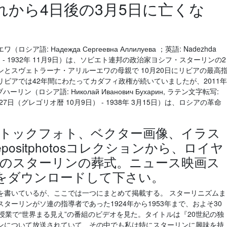
れから4日後の3月5日に亡くな
: Надежда Сергеевна Аллилуева ；英語: Nadezhda
1年 9月22日 - 1932年 11月9日）は、ソビエト連邦の政治家ヨシフ・スターリンの2
とスヴェトラーナ・アリルーエワの母親で 10月20日にリビアの最高
ビアでは42年間にわたってカダフィ政権が続いていましたが、2011年
（ロシア語: Николай Иванович Бухарин, ラテン文字転写:
1888年 9月27日（グレゴリオ暦 10月9日） - 1938年 3月15日）は、ロシアの革命
トックフォト、ベクター画像、イラス
ositphotosコレクションから、ロイヤ
のスターリンの葬式。ニュース映画ス
213をダウンロードして下さい。
を書いているが、ここでは一つにまとめて掲載する。 スターリニズムま
ーリンがソ連の指導者であった1924年から1953年まで、およそ30
の授業で“世界まる見え”の番組のビデオを見た。タイトルは『20世紀の独
ンについて放送されていて、その中でも私は特にスターリンに興味を持