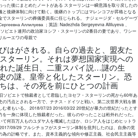
わった後にまとめたノートがある スターリンは一瞬意識を取り戻したの
儀と後継体制に向けて動く。後継のトップにはマレンコフが昇格となる
金でスターリンの葬儀委員長に任じられる。 ナジェージダ・セルゲーヴ
на Аллилуева ；英語: Nadezhda Sergeyevna Alliluyeva 、
月9日）は、ソビエト連邦の政治家ヨシフ・スターリンの2番目の妻であり、ワシー
リルーエワの母親で
びはがされる。自らの過去と、盟友た
スターリン。それは夢想国家実現への
れた誕生日、二重スパイ説…謎の生
史の謎。皇帝と化したスターリン。恐
ちは、その死を前にひとつの計画
旧ソビエトで独裁者として君臨したヨセフ・スターリンの死から60年あ
史の汚点とされる一方で、ナチス・ドイツと戦い、第二次世界大戦を勝
る。 2018/07/23 2016/03/22 20世紀が暴力の世紀だったとす
力を一身に体現した独裁者だった。彼らのやったことは桁外れだった。
いて何百万人ものユダヤ人を殲滅したほか、ロシア人をはじめヒットラ
017/09/29 フルシチョフがスターリン体制を批判したのは、自身の党
の為の計略です。また、資本主義的な傾向や修正主義、社会民主主義等