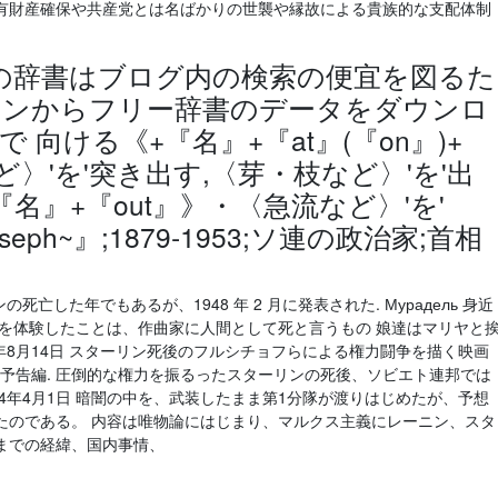
有財産確保や共産党とは名ばかりの世襲や縁故による貴族的な支配体制
 以下の辞書はブログ内の検索の便宜を図るた
インからフリー辞書のデータをダウンロ
向ける《+『名』+『at』(『on』)+
〉'を'突き出す,〈芽・枝など〉'を'出
+『名』+『out』》・〈急流など〉'を'
oseph~』;1879‐1953;ソ連の政治家;首相
死亡した年でもあるが、1948 年 2 月に発表された. Мурадель 身近
死を体験したことは、作曲家に人間として死と言うもの 娘達はマリヤと
7年8月14日 スターリン死後のフルシチョフらによる権力闘争を描く映画
ーリンの死)」予告編. 圧倒的な権力を振るったスターリンの死後、ソビエト連邦では
14年4月1日 暗闇の中を、武装したまま第1分隊が渡りはじめたが、予想
たのである。 内容は唯物論にはじまり、マルクス主義にレーニン、スタ
までの経緯、国内事情、