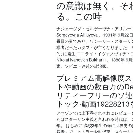
の意識は無く、そ
る。この時
ナジェージダ・セルゲーヴナ・アリルーエワ（ロシア語
Sergeyevna Alliluyeva 、190
番目の妻であり、ワシーリー・スターリン
導者だったカダフィが亡くなりました。リ
2月に発生 ニコライ・イヴァノヴィチ・ブハーリン
Nikolai Ivanovich Bukharin 、
家、ソビエト連邦の政治家。
プレミアム高解像度ス
トや動画の数百万のDep
リティーフリーのソ連
トック·動画19228
アマゾンでは上下巻それぞれにレビュー
たはスターリン主義と言われる時代は、スタ
年。 はじめに 高校3年生の春に世界史
裁者』で、ヒトラーや毛沢東、スターリ