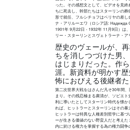
った。その感想文として、ビデオを見終
ちに死去し、幹部たちはスターリンの葬
形で就任、フルシチョフはベリヤの差し
ナ・アリルーエワ（ロシア語: Надежда Сергеев
1901年 9月22日 - 1932年 11
リー・スターリンとスヴェトラーナ・ア
歴史のヴェールが、再
ちを消しつづけた男、
はじまりだった。作ら
涯。新資料が明かす歴
怖におびえる後継者た
第二次世界大戦をはさんだ凡そ30年間、
まり。その残忍極まる粛清が、ソビエト
利に導いたとしてスターリン時代を懐かしむ者もい
れば、ヒットラーとスターリンはその暴
ヒットラーは特異な人種差別哲学に基づ
ーが生きる価値のない野蛮人だと考えた 2
内に於ける権力を掌握する為の権力闘争