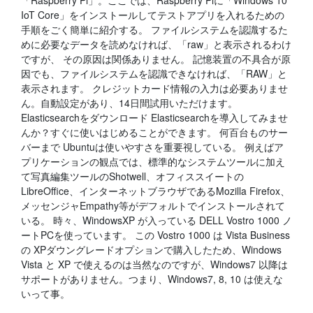
「Raspberry Pi」。ここでは、Raspberry Piに「Windows 10
IoT Core」をインストールしてテストアプリを入れるための
手順をごく簡単に紹介する。 ファイルシステムを認識するた
めに必要なデータを読めなければ、「raw」と表示されるわけ
ですが、 その原因は関係ありません。 記憶装置の不具合が原
因でも、ファイルシステムを認識できなければ、「RAW」と
表示されます。 クレジットカード情報の入力は必要ありませ
ん。自動設定があり、14日間試用いただけます。
Elasticsearchをダウンロード Elasticsearchを導入してみませ
んか？すぐに使いはじめることができます。 何百台ものサー
バーまで Ubuntuは使いやすさを重要視している。 例えばア
プリケーションの観点では、標準的なシステムツールに加え
て写真編集ツールのShotwell、オフィススイートの
LibreOffice、インターネットブラウザであるMozilla Firefox、
メッセンジャEmpathy等がデフォルトでインストールされて
いる。 時々、WindowsXP が入っている DELL Vostro 1000 ノ
ートPCを使っています。 この Vostro 1000 は Vista Business
の XPダウングレードオプションで購入したため、Windows
Vista と XP で使えるのは当然なのですが、Windows7 以降は
サポートがありません。つまり、Windows7, 8, 10 は使えな
いって事。