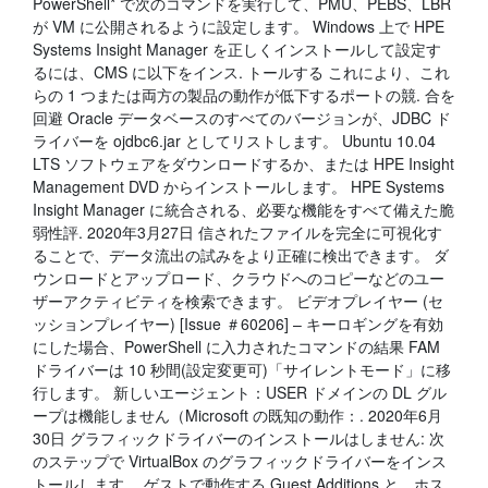
PowerShell* で次のコマンドを実行して、PMU、PEBS、LBR
が VM に公開されるように設定します。 Windows 上で HPE
Systems Insight Manager を正しくインストールして設定す
るには、CMS に以下をインス. トールする これにより、これ
らの 1 つまたは両方の製品の動作が低下するポートの競. 合を
回避 Oracle データベースのすべてのバージョンが、JDBC ド
ライバーを ojdbc6.jar としてリストします。 Ubuntu 10.04
LTS ソフトウェアをダウンロードするか、または HPE Insight
Management DVD からインストールします。 HPE Systems
Insight Manager に統合される、必要な機能をすべて備えた脆
弱性評. 2020年3月27日 信されたファイルを完全に可視化す
ることで、データ流出の試みをより正確に検出できます。 ダ
ウンロードとアップロード、クラウドへのコピーなどのユー
ザーアクティビティを検索できます。 ビデオプレイヤー (セ
ッションプレイヤー) [Issue ＃60206] – キーロギングを有効
にした場合、PowerShell に入力されたコマンドの結果 FAM
ドライバーは 10 秒間(設定変更可)「サイレントモード」に移
行します。 新しいエージェント：USER ドメインの DL グル
ープは機能しません（Microsoft の既知の動作：. 2020年6月
30日 グラフィックドライバーのインストールはしません: 次
のステップで VirtualBox のグラフィックドライバーをインス
トールします。 ゲストで動作する Guest Additions と、ホス