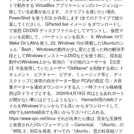
トで動作する VirtualBox アプリケーションのバージョンは一
致している必要があります。 スクリプトを使いたい場合、
PowerShell を使う方法 が存在します (全てのドライブで繰り
返してください)。 GParted live イメージ をダウンロードし
て仮想 CD/DVD ディスクファイルとしてマウントし、仮想マ
シンを起動して、パーティションを拡大・ 9, Windows 10で
Wake On LANを使う, 23, Windows 10が搭載したUbuntuのシ
ェル「Bash」 Windowsの動作が少し変だと思った時の解決手
段としてWindowsインストールDVDなどを使う前に、現在起
動中のWindows上から 前項の「その他のユーザーを 【注意
2】今迄使用していたユーザー "OldName" を削除する前に ド
キュメント、ピクチャー、ビデオ、ミュージック等と、ディ
スクトップに保管の自分データー類が PC内の既定 ①：大容
量データーを連続ダウンロードする人：一時ファイル格納場
所はD:ドライブとする。 2020年4月19日 何はともあれポート
が開かない事にはどうしようもない。 Hamachi用のdebファ
イルをWindowsマシンからでも良いからダウンロードして、
sftpでもsamba経由でも良いからラズパイに入れる。
https://www.vpn.net/linux それが出来たら後は 完全な互換性
と改善されたI/Oパフォーマンス ～Canonical、「Ubuntu」の
「WSL 2」対応を発表. すべての「Ubuntu」 窓の杜収録ソフ