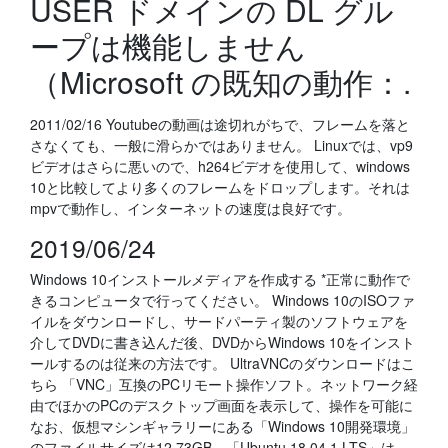
USER ドメインの DL グル
ープは機能しません
（Microsoft の既知の動作：.
2011/02/16 Youtubeの動画は途切れがちで、フレームを落と
さなくても、一般に滑らかではありません。 Linuxでは、vp9
ビデオはさらに悪いので、h264ビデオを使用して、windows
10と比較してより多くのフレームをドロップします。それは
mpvで動作し、インターネットの速度は良好です。
2019/06/24
Windows 10インストールメディアを作成する *正常に動作で
きるコンピュータで行ってください。 Windows 10のISOファ
イルをダウンロードし、サードパーティ製のソフトウェアを
介してDVDに書き込んだ後、DVDからWindows 10をインスト
ールするのは従来の方法です。 UltraVNCのダウンロードはこ
ちら 「VNC」互換のPCリモート操作ソフト。ネットワーク経
由でほかのPCのデスクトップ画面を表示して、操作を可能に
なお、仮想マシンギャラリーにある「Windows 10開発環境」
のファイルサイズは12.73GB、「Ubuntu 18.04.1 LTS」は