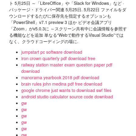
ト 5月25日 ～「LibreOffice」や「Slack for Windows」など ·
パッケージ・ドライバー関連 5月25日. 5月22日 ファイルをダ
ウンロードするたびに保存先を指定するオプションも
「PowerShell」v7.1 preview 3 ほか ビデオ会議アプリ
「Zoom」がv5.0.3に ～スクリーン共有中に会議情報を参照す
る機能などを追加 単なる“Webで動作するVisual Studio”では
なく、クラウドコーディングの場に.
jumpstart pc software download
iron crown quarterly pdf download free
railway station master exam question paper pdf
download
manorama yearbook 2018 pdf download
brain rules john medina pdf free download
google chrome just wants to download swf files
android studio calculator source code download
gw
gw
gw
gw
gw
gw