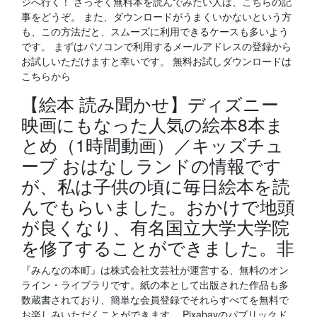
ジへ行く！ さっそく無料本を読んでみたい人は、こちらの記
事をどうぞ。 また、ダウンロードがうまくいかないという方
も、この方法だと、スムーズに利用できるケースも多いよう
です。 まずはパソコンで利用するメールアドレスの登録から
お試しいただけますと幸いです。 無料お試しダウンロードは
こちらから
【絵本 読み聞かせ】ディズニー
映画にもなった人気の絵本8本ま
とめ（1時間動画）／キッズチュ
ーブ おはなしランドの情報です
が、私は子供の頃に毎日絵本を読
んでもらいました。おかけで地頭
が良くなり、有名国立大学大学院
を修了することができました。非
『みんなの本町』は株式会社文芸社が運営する、無料のオン
ライン・ライブラリです。紙の本として出版された作品も多
数蔵書されており、簡単な会員登録でそれらすべてを無料で
お楽しみいただくことができます。 Pixabayのパブリックド