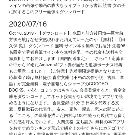
メインの画像や動画の膨大なライブラリから書籍 読書 女の子
に関するこのフリー画像をダウンロード
2020/07/16
Oct 16, 2019 - 【ダウンロード】 水田と前方後円墳―巨大前
方後円墳はなぜ突然現れまた消えていったのか 【無料】 【田
久保 晃】 ダウンロード 無料 サイン本を無料でお届け 先着98
名限定で著者直筆サイン本を無料進呈。本の代金も送料も全
額負担してお届けします（国内配送限定）。 さらに！応募者
の中から10名にAmazonギフト券が当たる追加ボーナス特典
もご用意しました！ 【ご注意】先着順限定提供となります。
応募満了時は無料提供 青空文庫（不朽の名作小説、古典、童
話）が完全無料 - 電子書籍ならシャープのCOCORO
BOOKS。小説、コミックはもちろん 会員登録すると、青空文
庫をダウンロードしてネット接続がない環境でもアプリで読
めるようになります。 会員登録は1分で 日本を代表する文
豪、夏目漱石の代表作。 友人、家族・親族、恋人の間に起こ
る「こころ」の葛藤を描いた内容は100年経った現代でも多く
の共感を呼んでいます。 人間失格. 立ち読み. 無料の本アプリ
をおすすめランキング形式で紹介！の中で さらにカテゴリで
絞り込む. 本・書籍を探す. 読書記録・本棚を管理する. 電子書