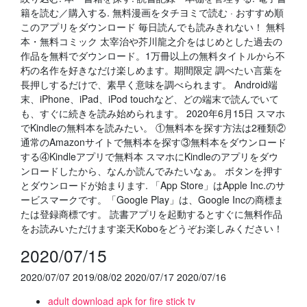
籍を読む／購入する. 無料漫画をタチヨミで読む · おすすめ順
このアプリをダウンロード 毎日読んでも読みきれない！ 無料
本・無料コミック 太宰治や芥川龍之介をはじめとした過去の
作品を無料でダウンロード。1万冊以上の無料タイトルから不
朽の名作を好きなだけ楽しめます。期間限定 調べたい言葉を
長押しするだけで、素早く意味を調べられます。 Android端
末、iPhone、iPad、iPod touchなど、どの端末で読んでいて
も、すぐに続きを読み始められます。 2020年6月15日 スマホ
でKindleの無料本を読みたい。 ①無料本を探す方法は2種類②
通常のAmazonサイトで無料本を探す③無料本をダウンロード
する④Kindleアプリで無料本 スマホにKindleのアプリをダウ
ンロードしたから、なんか読んでみたいなぁ。 ボタンを押す
とダウンロードが始まります. 「App Store」はApple Inc.のサ
ービスマークです。「Google Play」は、Google Incの商標ま
たは登録商標です。 読書アプリを起動するとすぐに無料作品
をお読みいただけます楽天Koboをどうぞお楽しみください！
2020/07/15
2020/07/07 2019/08/02 2020/07/17 2020/07/16
adult download apk for fire stick tv