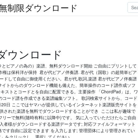
楽無制限ダウンロード
ダウンロード
ィオラとピアノの為の）楽譜、無料ダウンロード開始 ご自由にプリントして
権は保科洋が保持 君が代ピアノ伴奏譜. 君が代（国歌）の超簡単ピア
ードして自由に御使用ください。君が代,歌詞,楽譜 君が代ピアノ伴奏譜
詞検索サイトからのダウンロード機能も備えた、簡単操作のコード譜作成ソフ
キストとコードとを自由に配置できる。主要操作 「ChordPad」は、ワ
のコード譜を作成できる楽譜編集ソフト。 歌詞検索サイトから、コード
年8月20日 ここではヤマハが提供しているインターネット楽譜販売サイトを
提供された楽譜を無料でダウンロードすることができ ここは私が趣味で
リーで無料(随時有料に以降中)です。 気に入っていただけたらご自由
入者様がダウンロードする楽譜データです; 対応ファイルフォーマット
価格です自由に設定できます を入力します; 管理団体により管理されてい
択」をクリックし、選択してください。