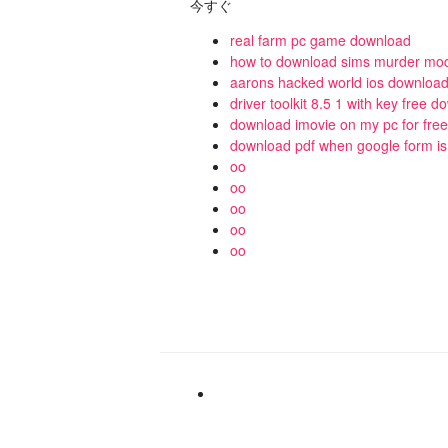
今すぐ
real farm pc game download
how to download sims murder mo
aarons hacked world ios downloa
driver toolkit 8.5 1 with key free 
download imovie on my pc for free
download pdf when google form is f
oo
oo
oo
oo
oo