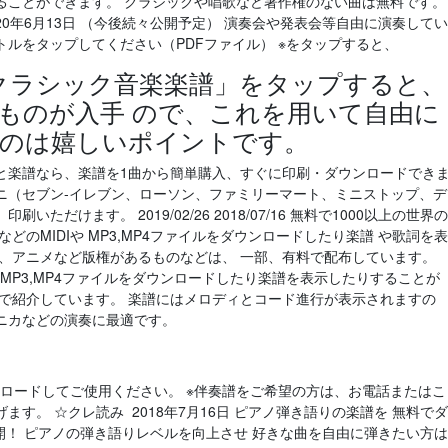
ることができます。 クラシックや唱歌など著作権のない曲は無料です。
20年6月13日 （今後続々公開予定） 演奏会や発表会等自由に演奏してい
ルをタップしてください（PDFファイル） ※をタップすると、
料のクラシック音楽楽譜」をタップすると、
ものが入手 ので、これを用いて自由に
うのは嬉しいポイントです。
と楽譜なら、楽譜を1曲から簡単購入、すぐに印刷・ダウンロードでき
ニ（セブン‐イレブン、ローソン、ファミリーマート、ミニストップ、デ
だけます。 2019/02/26 2018/07/16 無料で1000以上の世界の
どのMIDIや MP3,MP4ファイルをダウンロードしたり楽譜 や歌詞を表
ス、アニメなど版権があるものなどは、 一部、有料で配布しています。
,MP3,MP4ファイルをダウンロードしたり楽譜を表示したりすることが
ジで紹介しています。 楽譜にはメロディとコード進行が表示されますの
ニカなどの演奏に最適です。
ンロードしてご使用ください。 ※伴奏譜をご希望の方は、お電話またはこ
す。 ☆クレ読み 2018年7月16日 ピアノ弾き語りの楽譜を 無料でダ
開！ ピアノの弾き語りレベルを向上させ 好きな曲を自由に弾きたい方は