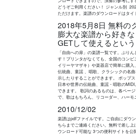
ンロードできますので、演奏の参考にす
どうぞご利用ください！ ジャンル別 20
ただけます。楽譜のダウンロードはタイト
2018年5月8日 無
膨大な楽譜から好きな
GETして使えるとい
「自由への扉」の楽譜一覧です。ぷりん
す！プリンタがなくても、全国のコンビ
イリーヤマザキ）や楽器店で簡単に購入、印刷いた
伝統曲、童謡 、唱歌、クラシックの名曲な
示したりすることができます。 ポップ
日本や世界の伝統曲、童謡・唱歌のMIDI
できます。 歌詞のあるものは、各ペー
で、歌はもちろん、リコーダー、ハーモ
2010/12/02
楽譜はpdfファイルです。ご自由にダウ
ちらまでご連絡ください。無料で差し上げま
ウンロード可能な 3つの便利サイトを公