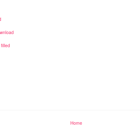
d
d
download
illed
Home