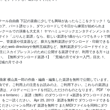
クール自由曲 下記の楽曲に少しでも興味があったらここをクリック！ 
コア、パート譜セット。ダウンロードして今日から練習が始められま
ンクールでの演奏も大丈夫！ ヤマハミュージックエンタテインメントホ
サイト「ぷりんと楽譜」なら、欲しい楽譜を1曲からいつでもネットで
ター、管楽器や弦楽器など、膨大な無料楽譜がダウンロード・印刷できる
たweb directoryや無料五線譜など、無料楽譜ダウンロードサイトと
 主にスカイプレッスンのために公開する楽譜ですが、利用できる方々は
 【無料ダウンロード楽譜-1】 「荒城の月でギター入門」目次. 1、
城の月で-2~3
作曲家 横山真一郎の作曲・編曲・編集した楽譜を無料で公開しています
由です。ご利用上の注意をお読みの上、ご利用下さい。これらの楽譜は
※楽譜は、メロディーにコードを付記しただけのものとなります。 PDF「
 libero e lontano）」楽譜（無料）のダウンロード ※楽譜をダウンロードされ
一読ください。 Apr 25, 2013 · 楽譜を無料で ダウンロードできる
ださいジャンル問わず 楽譜を無料で またMIDIファイルを同時にダウ