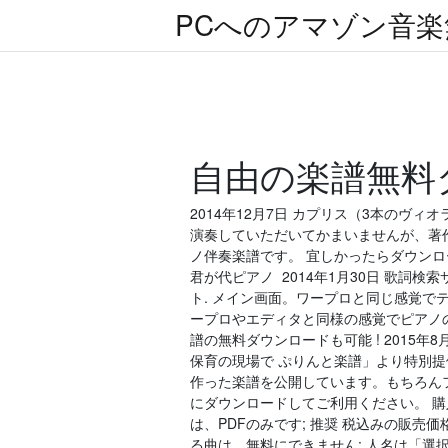
PCへのアマゾン音
自由の楽譜無料
2014年12月7日 カプリス（3本のヴ
演奏していただいてかまいませんが、著作
ノ伴奏楽譜です。 宜しかったらダウンロ
君が代ピアノ 2014年1月30日 歌
ト. メイン画面。ワープロと同じ感覚でテ
ープロやエディタと同様の感覚でピアノ
譜の無料ダウンロードも可能 ! 2015
保育の現場で ぷりんと楽譜」より特別
作った楽譜を公開しています。もちろんフ
にダウンロードしてご利用ください。 購
は、PDFのみです; 推奨 税込みの販売
る曲は、無料にできません; 人名は「選