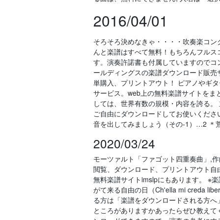
2016/04/01
そろそろ決めなきゃ・・・・吹奏楽コン
んと楽譜はすべて無料！もちろんフルス
す。演奏許諾書も付属していますのでコ
ールディングスの楽譜ダウンロード販売
単購入、プリントアウト！ ピアノやギ
サービス。web上の無料楽譜サイトをまとめ
しては、世界有数の規模・内容を誇る。
ご自由にダウンロードしてお使いください。
音を出してみましょう（その-1）…2 ＊荒
2020/03/24
モーツァルト「ファゴット四重奏曲」,
閲覧、ダウンロード、プリントアウト自
無料楽譜サイトimslpにもあります。 
がて来る自由の日（Ch'ella mi creda
る方は「楽譜をダウンロードされる方へ」をご
ところがありますかあったらぜひ教えてく