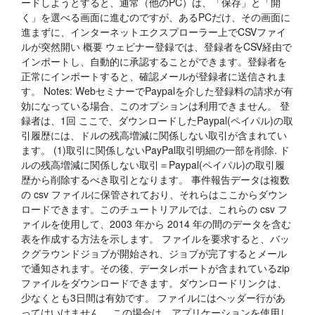
ードしようとすると、通常（他のPC）は、「保存」と「開
く」を選べる画面に進むのですが、あるPCだけ、その画面に
進まずに、インターネットエクスプローラー上でCSVファイ
ルが突然開い 概要 ウェビナー登録では、登録者をCSV経由で
インポートし、自動的に承認することができます。登録者を
正常にインポートすると、確認メールが登録者に送信されま
す。 Notes: WebセミナーでPaypalを介した登録料の請求が有
効になっている場合、このオプションは利用できません。 登
録者は、1回 ここで、ダウンロードしたPaypal(ペイパル)の取
引履歴には、ドルの残高増減に関係しない取引が含まれてい
ます。 (1)取引に関係しないPayPal取引明細の一部を削除. ド
ルの残高増減に関係しない取引＝Paypal(ペイパル)の取引履
歴から削除するべき取引となります。 事件報告データは複数
の csv ファイルに保管されており、それらはここからダウン
ロードできます。このチュートリアルでは、これらの csv フ
ァイルを使用して、2003 年から 2014 年の間のデータを含む
表を作成する方法を示します。 ファイルを要求すると、バッ
クグラウンドジョブが開始され、ジョブが完了するとメール
で通知されます。その後、データレポートが含まれているzip
ファイルをダウンロードできます。ダウンロードリンクは、
少なくとも3日間は有効です。 ファイルにはヘッダー行があ
ってはいけません。 この場合は、アプリケーションを使用し