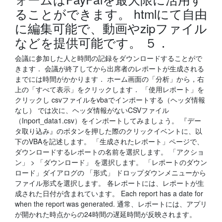
ることができます。 htmlにて自由
に編集可能で、動画やzipファイル
などを提供可能です。 ５．
会議に参加した人と時間の記録をダウンロードすることがで
きます． 会議が終了してから出席者のレポートが生成される
までには時間がかかります． ホーム画面の「分析」から，右
上の「すべて表示」をクリックします． 「使用レポート」を
クリックし csvファイルをvbaでインポートする（ヘッダ情報
なし） では次に、ヘッダ情報がないCSVファイル
（Inport_data1.csv）をインポートしてみましょう。 『デー
タ取り込み』のボタンを押した際のクリックイベントに、以
下のVBAを記述します。 「生成されたレポート」ページで、
ダウンロードするレポートの名前を選択します。 「アクショ
ン」 > 「ダウンロード」 を選択します。 「レポートのダウン
ロード」ダイアログの 「形式」 ドロップダウンメニューから
ファイル形式を選択します。 各レポートには、レポートが生
成された日付が含まれています。 Each report has a date for
when the report was generated. 通常、レポートには、アプリ
が開かれた時点からの24時間の遅延時間が反映されます。