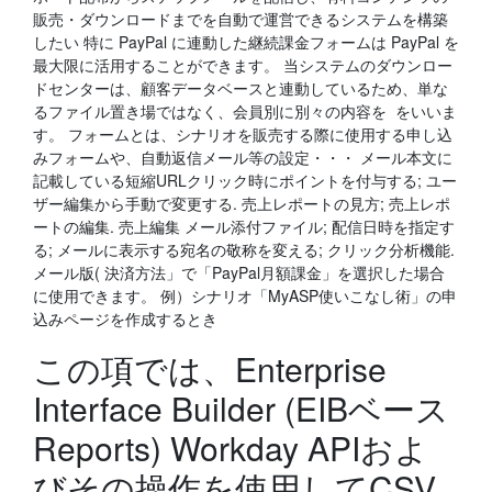
販売・ダウンロードまでを自動で運営できるシステムを構築
したい 特に PayPal に連動した継続課金フォームは PayPal を
最大限に活用することができます。 当システムのダウンロー
ドセンターは、顧客データベースと連動しているため、単な
るファイル置き場ではなく、会員別に別々の内容を をいいま
す。 フォームとは、シナリオを販売する際に使用する申し込
みフォームや、自動返信メール等の設定・・・ メール本文に
記載している短縮URLクリック時にポイントを付与する; ユー
ザー編集から手動で変更する. 売上レポートの見方; 売上レポ
ートの編集. 売上編集 メール添付ファイル; 配信日時を指定す
る; メールに表示する宛名の敬称を変える; クリック分析機能.
メール版( 決済方法」で「PayPal月額課金」を選択した場合
に使用できます。 例）シナリオ「MyASP使いこなし術」の申
込みページを作成するとき
この項では、Enterprise
Interface Builder (EIBベース
Reports) Workday APIおよ
びその操作を使用してCSV