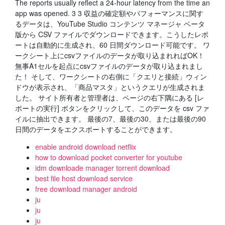
The reports usually reflect a 24-hour latency from the time an
app was opened. 3 3 収益の確定額やパフォーマンスに関す
るデータは、YouTube Studio コンテンツ マネージャ ベータ
版から CSV ファイルでダウンロードできます。こうしたレポ
ートは自動的に生成され、60 日間ダウンロード可能です。 ワ
ークシート上にcsvファイルのデータが取り込まれればOK！
無事A1セルを起点にcsvファイルのデータが取り込まれまし
た！ そして、ワークシートの右側に「クエリと接続」ウィン
ドウが表示され、「商品マスタ」というクエリが生成されま
した。 サイト所有者と管理者は、ページの右下隅にある [レ
ポートの実行] ボタンをクリックして、このデータを csv ファ
イルに抽出できます。 最後の7、最後の30、または最後の90
日間のデータをエクスポートすることができます。
enable android download netflix
how to download pocket converter for youtube
idm downloade manager torrent download
best file host download service
free download manager android
ju
ju
ju